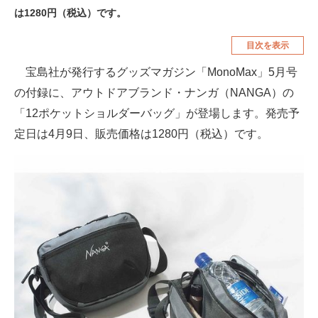
は1280円（税込）です。
空調・季節家電
美容・コスメ
目次を表示
腕時計
車・バイク
宝島社が発行するグッズマガジン「MonoMax」5月号
釣り具・釣り用品
食品・飲料・お酒
の付録に、アウトドアブランド・ナンガ（NANGA）の
食器・グラス・カトラリー
「12ポケットショルダーバッグ」が登場します。発売予
定日は4月9日、販売価格は1280円（税込）です。
メディア
注目記事を集めた総合ページ
ITの今と未来を見通す
スマホと通信の最新トレンド
進化するPCとデバイスの未来
好きが集まる 比べて選べる
ビジネスと働き方のヒント