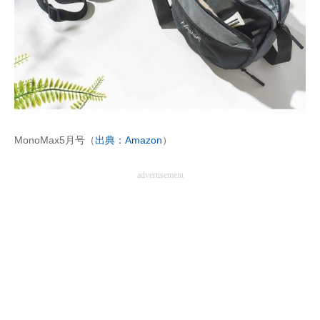
AI活用のいまが分かる
企業ITのトレンドを詳説
経営リーダーのコミュニティ
マーケ×ITの今がよく分かる
MonoMax5月号（
出典：Amazon
）
ITエンジニア向け専門サイト
advertisement
企業向けIT製品の総合サイト
IT製品の技術・比較・事例
製造業のIT導入・活用を支援
モノづくり技術者専門サイト
エレクトロニクス専門サイト