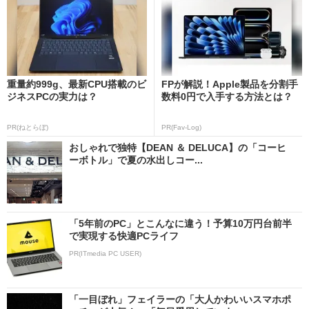
重量約999g、最新CPU搭載のビ
FPが解説！Apple製品を分割手
ジネスPCの実力は？
数料0円で入手する方法とは？
PR(ねとらぼ)
PR(Fav-Log)
おしゃれで独特【DEAN ＆ DELUCA】の「コーヒ
ーボトル」で夏の水出しコー...
「5年前のPC」とこんなに違う！予算10万円台前半
で実現する快適PCライフ
PR(ITmedia PC USER)