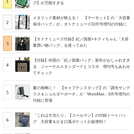
「これは買い！」紀ノ国屋×キティの【付録保冷バッ
1
グ】が万能すぎる
メタリック素材が映える！ 【マーモット】の「大容量
2
保冷バッグ」が、オトナミューズ10月号増刊の付録に
【オトナミューズ付録】紀ノ国屋×キティちゃん「大容
3
量買い物バッグ」を使ってみた
【付録】待望の「紀ノ国屋バッグ」新作がおしゃれすぎ
4
る ジャーナルスタンダードとコラボ 増刊号もあわせ
てチェック
夏の相棒に！ 【キャプテンスタッグ】の「調光サング
5
ラス＆ショルダーポーチ」が「MonoMax」9月号増刊の
付録に登場
「これは大当たり」【コールマン】の付録トートバッ
6
グ 大容量＆がま口風ポケットが超便利！