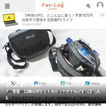
Fav-Logカテゴリー一覧
「5年前のPC」とこんなに違う！予算10万円
PR
台前半で実現する快適PCライフ
TOP
アウトドア用品
ITmedia PC USER
インテリア・収納
おもちゃ・ホビー
カメラ
キッチン家電
キッチン用品
ゲーム
コンテンツ・サービス
スイーツ・お菓子
スポーツ・レジャー
スマホ・携帯電話
パソコン・タブレット
ファッション
雑誌・ムック
2024/03/14 07:00（公開）
X
Share
LINE
hatena
ペット
【付録】驚きの収納力「ナンガの付録ショルダーバッ
家電
グ」登場 12個のポケット＆ペットボトルがすっぽり入
宝島社が発行するグッズマガジン「MonoMax」5月号の付録
工具・DIY
本・DVD・CD
る
に、アウトドアブランド・ナンガ（NANGA）の「12ポケットシ
生活家電
生活用品
ョルダーバッグ」が登場します。発売予定日は4月9日、販売価格