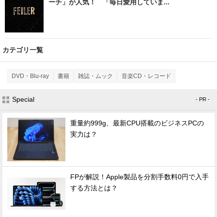
「一目ぼれ」フェイラーの「大人かわいいスマホポ
ーチ」が人気！ 「毎日愛用していま...
カテゴリ一覧
DVD・Blu-ray
書籍
雑誌・ムック
音楽CD・レコード
Special
- PR -
重量約999g、最新CPU搭載のビジネスPCの
実力は？
FPが解説！Apple製品を分割手数料0円で入手
する方法とは？