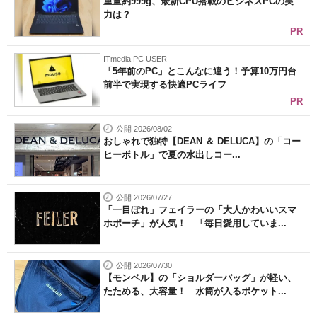
ねとらぼ
重量約999g、最新CPU搭載のビジネスPCの実
力は？
PR
ITmedia PC USER
「5年前のPC」とこんなに違う！予算10万円台
前半で実現する快適PCライフ
PR
公開 2026/08/02
おしゃれで独特【DEAN ＆ DELUCA】の「コー
ヒーボトル」で夏の水出しコー...
公開 2026/07/27
「一目ぼれ」フェイラーの「大人かわいいスマ
ホポーチ」が人気！ 「毎日愛用していま...
公開 2026/07/30
【モンベル】の「ショルダーバッグ」が軽い、
たためる、大容量！ 水筒が入るポケット...