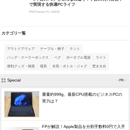
で実現する快適PCライフ
PR(ITmedia PC USER)
カテゴリ一覧
アウトドアウェア
テーブル・椅子
テント
バッグ・クーラーボックス
ペグ
ポータブル電源
ライト
便利グッズ・雑貨
寝具
水筒・ボトル・ジャグ
焚き火台
Special
- PR -
重量約999g、最新CPU搭載のビジネスPCの
実力は？
FPが解説！Apple製品を分割手数料0円で入手