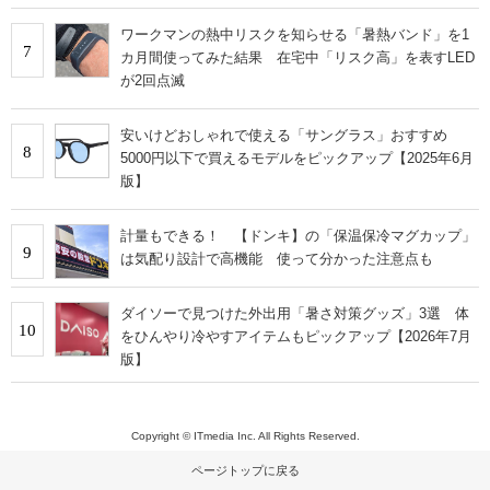
ワークマンの熱中リスクを知らせる「暑熱バンド」を1
7
カ月間使ってみた結果 在宅中「リスク高」を表すLED
が2回点滅
安いけどおしゃれで使える「サングラス」おすすめ
8
5000円以下で買えるモデルをピックアップ【2025年6月
版】
計量もできる！ 【ドンキ】の「保温保冷マグカップ」
9
は気配り設計で高機能 使って分かった注意点も
ダイソーで見つけた外出用「暑さ対策グッズ」3選 体
10
をひんやり冷やすアイテムもピックアップ【2026年7月
版】
Copyright © ITmedia Inc. All Rights Reserved.
ページトップに戻る