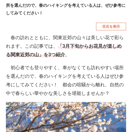
所を選んだので、春のハイキングを考えている人は、ぜひ参考に
空調・季節家電
美容・コスメ
してみてください！
腕時計
車・バイク
目次を表示
釣り具・釣り用品
食品・飲料・お酒
春の訪れとともに、関東近郊の山々は美しい花で彩ら
食器・グラス・カトラリー
れます。この記事では、
「3月下旬からお花見が楽しめ
る関東近郊の山」を3つ紹介
。
メディア
初心者でも登りやすく、車がなくても訪れやすい場所
注目記事を集めた総合ページ
を選んだので、春のハイキングを考えている人はぜひ参
ITの今と未来を見通す
考にしてみてください！ 都会の喧騒から離れ、自然の
中で春らしい華やかな美しさを堪能しませんか？
スマホと通信の最新トレンド
進化するPCとデバイスの未来
好きが集まる 比べて選べる
ビジネスと働き方のヒント