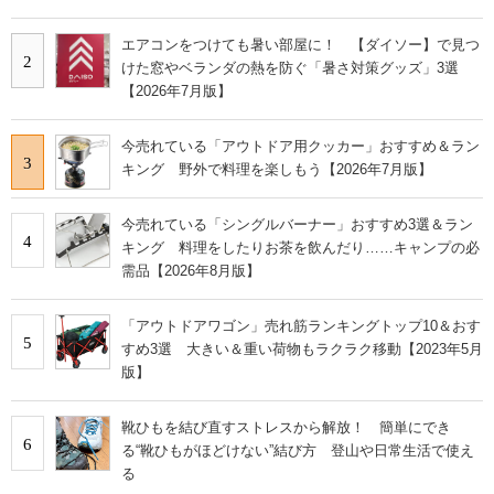
エアコンをつけても暑い部屋に！ 【ダイソー】で見つ
2
けた窓やベランダの熱を防ぐ「暑さ対策グッズ」3選
【2026年7月版】
今売れている「アウトドア用クッカー」おすすめ＆ラン
3
キング 野外で料理を楽しもう【2026年7月版】
今売れている「シングルバーナー」おすすめ3選＆ラン
4
キング 料理をしたりお茶を飲んだり……キャンプの必
需品【2026年8月版】
「アウトドアワゴン」売れ筋ランキングトップ10＆おす
5
すめ3選 大きい＆重い荷物もラクラク移動【2023年5月
版】
靴ひもを結び直すストレスから解放！ 簡単にでき
6
る“靴ひもがほどけない”結び方 登山や日常生活で使え
る