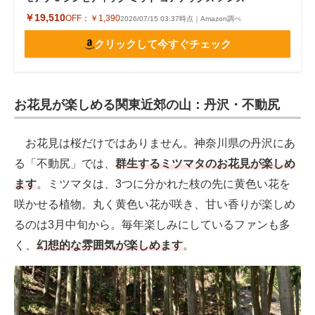
￥19,510
OFF：
￥1,390
2026/07/15 03:37時点｜Amazon調べ
クリックして今すぐチェック
お花見が楽しめる関東近郊の山：丹沢・不動尻
お花見は桜だけではありません。神奈川県の丹沢にあ
る「不動尻」では、
群生するミツマタのお花見が楽しめ
ます
。ミツマタは、3つに分かれた枝の先に黄色い花を
咲かせる植物。丸く黄色い花が咲き、甘い香りが楽しめ
るのは3月中旬から。毎年楽しみにしているファンも多
く、
幻想的な雰囲気が楽しめます
。