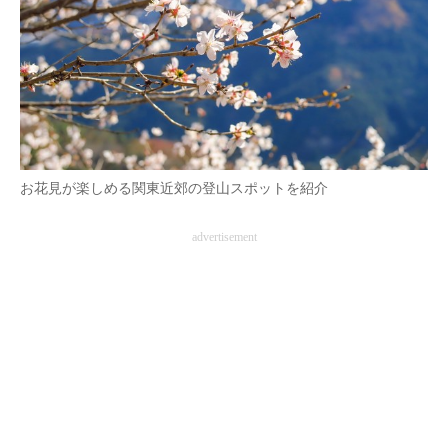
AI活用のいまが分かる
企業ITのトレンドを詳説
経営リーダーのコミュニティ
マーケ×ITの今がよく分かる
お花見が楽しめる関東近郊の登山スポットを紹介
ITエンジニア向け専門サイト
advertisement
企業向けIT製品の総合サイト
IT製品の技術・比較・事例
製造業のIT導入・活用を支援
モノづくり技術者専門サイト
エレクトロニクス専門サイト