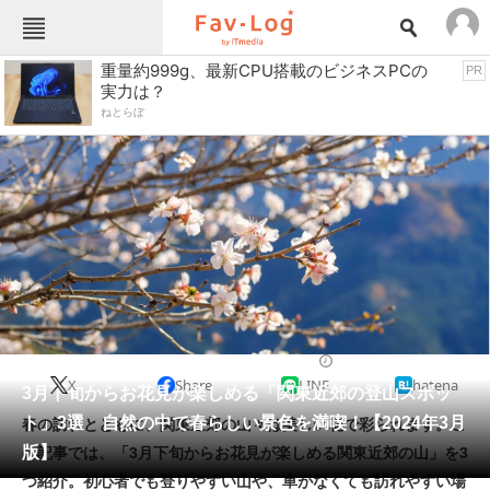
Fav-Logカテゴリー一覧
重量約999g、最新CPU搭載のビジネスPCの
PR
実力は？
TOP
アウトドア用品
ねとらぼ
インテリア・収納
おもちゃ・ホビー
カメラ
キッチン家電
キッチン用品
ゲーム
コンテンツ・サービス
スイーツ・お菓子
スポーツ・レジャー
スマホ・携帯電話
パソコン・タブレット
ファッション
便利グッズ・雑貨
2024/03/20 10:00（公開）
X
Share
LINE
hatena
ペット
3月下旬からお花見が楽しめる「関東近郊の登山スポッ
家電
ト」3選 自然の中で春らしい景色を満喫！【2024年3月
春の訪れとともに、関東近郊の山々は美しい花で彩られます。こ
工具・DIY
本・DVD・CD
版】
の記事では、「3月下旬からお花見が楽しめる関東近郊の山」を3
生活家電
生活用品
つ紹介。初心者でも登りやすい山や、車がなくても訪れやすい場