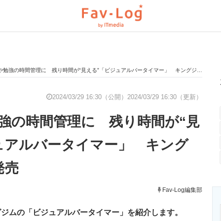
勉強の時間管理に 残り時間が“見える”「ビジュアルバータイマー」 キングジムが4月に発売
と未来を見通す
スマホと通信の最新トレンド
進化するPCとデ
2024/03/29 16:30（公開）
2024/03/29 16:30（更新）
強の時間管理に 残り時間が“見
のいまが分かる
企業ITのトレンドを詳説
経営リーダーの
ュアルバータイマー」 キング
発売
T製品の総合サイト
IT製品の技術・比較・事例
製造業のIT導入
Fav-Log編集部
グジムの「ビジュアルバータイマー」を紹介します。
ニクス専門サイト
電子設計の基本と応用
エネルギーの専