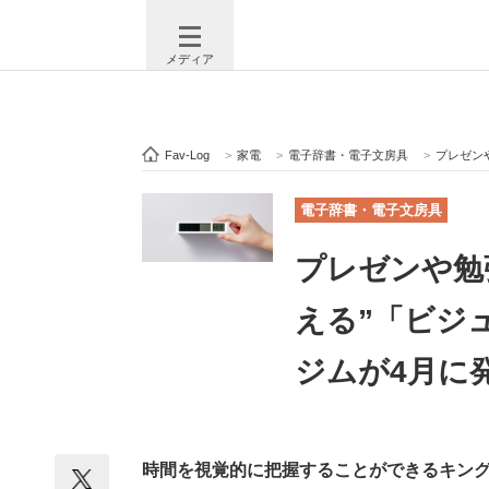
メディア
Fav-Log
>
家電
>
電子辞書・電子文房具
>
プレゼンや
注目記事を集めた総合ページ
ITの今
電子辞書・電子文房具
プレゼンや勉
ビジネスと働き方のヒント
AI活用
える”「ビジ
ジムが4月に
ITエンジニア向け専門サイト
企業向けI
時間を視覚的に把握することができるキン
モノづくり技術者専門サイト
エレクトロ