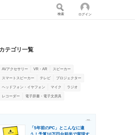
検索
ログイン
バイスの未来
好きが集まる 比べて選べる
カテゴリ一覧
AVアクセサリー
VR・AR
スピーカー
コミュニティ
マーケ×ITの今がよく分かる
スマートスピーカー
テレビ
プロジェクター
ヘッドフォン・イヤフォン
マイク
ラジオ
レコーダー
電子辞書・電子文房具
・活用を支援
- PR -
「5年前のPC」とこんなに違
門メディア
建設×テクノロジーの最前線
う！予算10万円台前半で実現す