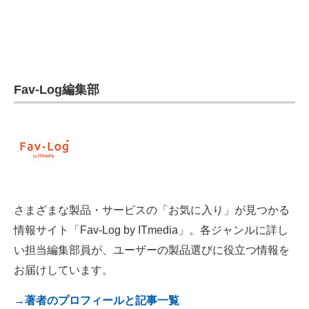
AI活用のいまが分かる
企業ITのトレンドを詳説
経営リーダーのコミュニティ
Fav-Log編集部
マーケ×ITの今がよく分かる
ITエンジニア向け専門サイト
企業向けIT製品の総合サイト
IT製品の技術・比較・事例
さまざまな製品・サービスの「お気に入り」が見つかる
情報サイト「Fav-Log by ITmedia」。各ジャンルに詳し
製造業のIT導入・活用を支援
い担当編集部員が、ユーザーの製品選びに役立つ情報を
モノづくり技術者専門サイト
お届けしています。
エレクトロニクス専門サイト
→著者のプロフィールと記事一覧