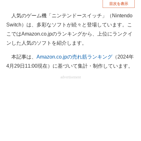
目次を表示
空調・季節家電
美容・コスメ
人気のゲーム機「ニンテンドースイッチ」（Nintendo
腕時計
車・バイク
Switch）は、多彩なソフトが続々と登場しています。こ
釣り具・釣り用品
食品・飲料・お酒
こではAmazon.co.jpのランキングから、上位にランクイ
ンした人気のソフトを紹介します。
食器・グラス・カトラリー
本記事は、
Amazon.co.jpの売れ筋ランキング
（2024年
メディア
4月29日11:00現在）に基づいて集計・制作しています。
注目記事を集めた総合ページ
advertisement
ITの今と未来を見通す
スマホと通信の最新トレンド
進化するPCとデバイスの未来
好きが集まる 比べて選べる
ビジネスと働き方のヒント