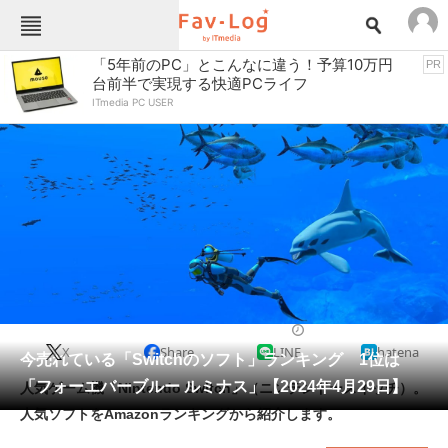
Fav-Logカテゴリー一覧
「5年前のPC」とこんなに違う！予算10万円
PR
台前半で実現する快適PCライフ
TOP
アウトドア用品
ITmedia PC USER
インテリア・収納
おもちゃ・ホビー
カメラ
キッチン家電
キッチン用品
ゲーム
コンテンツ・サービス
スイーツ・お菓子
スポーツ・レジャー
スマホ・携帯電話
パソコン・タブレット
ファッション
ニンテンドースイッチ
2024/04/29 11:59（公開）
X
Share
LINE
hatena
ペット
今売れている「Switchのソフト」ランキング 1位は
家電
「フォーエバーブルー ルミナス」【2024年4月29日】
人気ゲーム機「Nintendo Switch」（ニンテンドースイッチ）。
工具・DIY
本・DVD・CD
人気ソフトをAmazonランキングから紹介します。
生活家電
生活用品