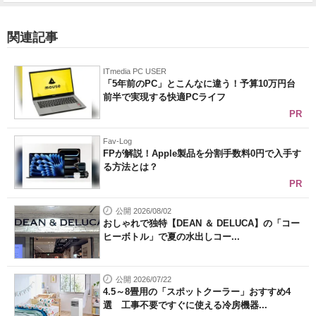
関連記事
ITmedia PC USER
「5年前のPC」とこんなに違う！予算10万円台
前半で実現する快適PCライフ
PR
Fav-Log
FPが解説！Apple製品を分割手数料0円で入手す
る方法とは？
PR
公開 2026/08/02
おしゃれで独特【DEAN ＆ DELUCA】の「コー
ヒーボトル」で夏の水出しコー...
公開 2026/07/22
4.5～8畳用の「スポットクーラー」おすすめ4
選 工事不要ですぐに使える冷房機器...