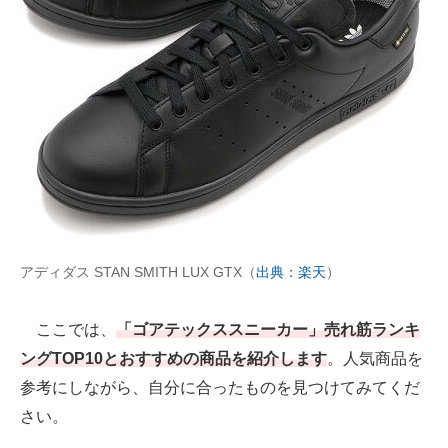
AI活用のいまが分かる
企業ITのトレンドを詳説
経営リーダーのコミュニティ
マーケ×ITの今がよく分かる
ITエンジニア向け専門サイト
企業向けIT製品の総合サイト
アディダス STAN SMITH LUX GTX（
出典：楽天
）
IT製品の技術・比較・事例
ここでは、
「ゴアテックススニーカー」売れ筋ランキ
製造業のIT導入・活用を支援
ングTOP10とおすすめの商品を紹介します
。人気商品を
モノづくり技術者専門サイト
参考にしながら、自分に合ったものを見つけてみてくだ
さい。
エレクトロニクス専門サイト