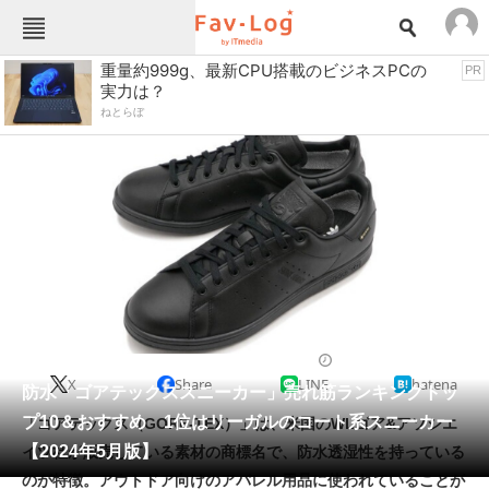
Fav-Logカテゴリー一覧
重量約999g、最新CPU搭載のビジネスPCの
PR
実力は？
TOP
アウトドア用品
ねとらぼ
インテリア・収納
おもちゃ・ホビー
カメラ
キッチン家電
キッチン用品
ゲーム
コンテンツ・サービス
スイーツ・お菓子
スポーツ・レジャー
スマホ・携帯電話
パソコン・タブレット
ファッション
スニーカー
2024/05/07 07:15（公開）
X
Share
LINE
hatena
ペット
防水「ゴアテックススニーカー」売れ筋ランキングトッ
家電
プ10＆おすすめ 1位はリーガルのコート系スニーカー
「ゴアテックス（GORE-TEX）」は、米国のWLゴア&アソシエ
工具・DIY
本・DVD・CD
【2024年5月版】
イツ社が販売している素材の商標名で、防水透湿性を持っている
生活家電
生活用品
のが特徴。アウトドア向けのアパレル用品に使われていることが