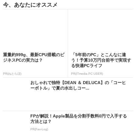
今、あなたにオススメ
重量約999g、最新CPU搭載のビ
「5年前のPC」とこんなに違
ジネスPCの実力は？
う！予算10万円台前半で実現す
る快適PCライフ
PR(ねとらぼ)
PR(ITmedia PC USER)
おしゃれで独特【DEAN ＆ DELUCA】の「コーヒ
ーボトル」で夏の水出しコー...
FPが解説！Apple製品を分割手数料0円で入手する
方法とは？
PR(Fav-Log)