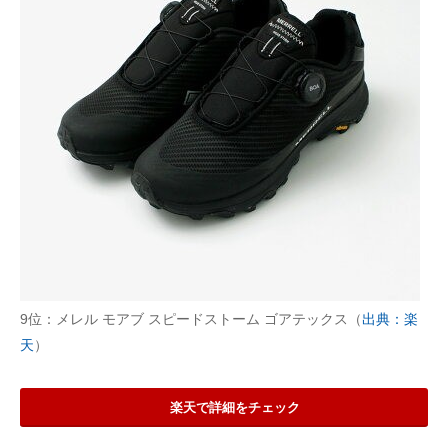
9位：メレル モアブ スピードストーム ゴアテックス（
出典：楽
天
）
楽天で詳細をチェック