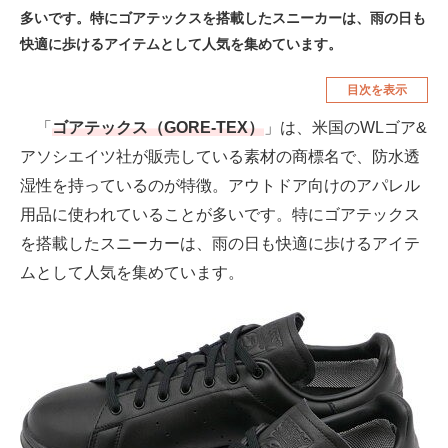
多いです。特にゴアテックスを搭載したスニーカーは、雨の日も
空調・季節家電
美容・コスメ
快適に歩けるアイテムとして人気を集めています。
腕時計
車・バイク
目次を表示
釣り具・釣り用品
食品・飲料・お酒
「
ゴアテックス（GORE-TEX）
」は、米国のWLゴア&
食器・グラス・カトラリー
アソシエイツ社が販売している素材の商標名で、防水透
湿性を持っているのが特徴。アウトドア向けのアパレル
メディア
用品に使われていることが多いです。特にゴアテックス
注目記事を集めた総合ページ
を搭載したスニーカーは、雨の日も快適に歩けるアイテ
ムとして人気を集めています。
ITの今と未来を見通す
スマホと通信の最新トレンド
進化するPCとデバイスの未来
好きが集まる 比べて選べる
ビジネスと働き方のヒント