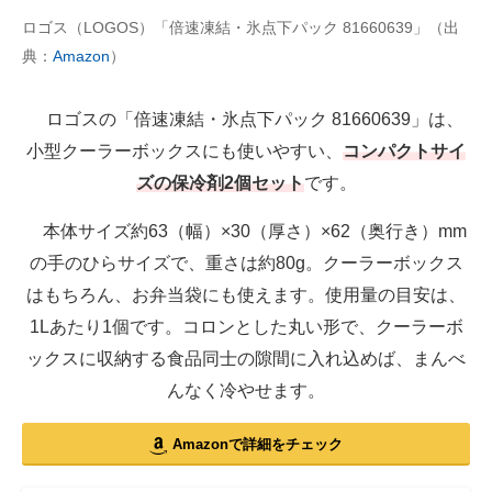
ロゴス（LOGOS）「倍速凍結・氷点下パック 81660639」（出
典：
Amazon
）
ロゴスの「倍速凍結・氷点下パック 81660639」は、
小型クーラーボックスにも使いやすい、
コンパクトサイ
ズの保冷剤2個セット
です。
本体サイズ約63（幅）×30（厚さ）×62（奥行き）mm
の手のひらサイズで、重さは約80g。クーラーボックス
はもちろん、お弁当袋にも使えます。使用量の目安は、
1Lあたり1個です。コロンとした丸い形で、クーラーボ
ックスに収納する食品同士の隙間に入れ込めば、まんべ
んなく冷やせます。
Amazonで詳細をチェック