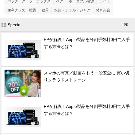
バッグ・クーラーボックス
ペグ
ポータブル電源
ライト
便利グッズ・雑貨
寝具
水筒・ボトル・ジャグ
焚き火台
Special
- PR -
FPが解説！Apple製品を分割手数料0円で入手
する方法とは？
スマホの写真／動画をもう一段安全に 買い切
りクラウドストレージ
FPが解説！Apple製品を分割手数料0円で入手
する方法とは？