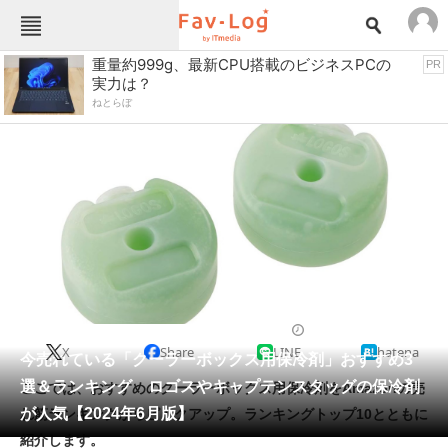
Fav-Logカテゴリー一覧
重量約999g、最新CPU搭載のビジネスPCの
PR
実力は？
TOP
アウトドア用品
ねとらぼ
インテリア・収納
おもちゃ・ホビー
カメラ
キッチン家電
キッチン用品
ゲーム
コンテンツ・サービス
スイーツ・お菓子
スポーツ・レジャー
スマホ・携帯電話
パソコン・タブレット
ファッション
バッグ・クーラーボックス
2024/06/01 15:30（公開）
X
Share
LINE
hatena
ペット
今売れている「クーラーボックス用保冷剤」おすすめ3
家電
選＆ランキング ロゴスやキャプテンスタッグの保冷剤
ここでは、おすすめのクーラーボックス用保冷剤をAmazonの売
工具・DIY
本・DVD・CD
が人気【2024年6月版】
れ筋ランキングからピックアップ。ランキングトップ10とともに
生活家電
生活用品
紹介します。