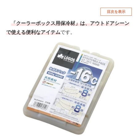
空調・季節家電
美容・コスメ
目次を表示
腕時計
車・バイク
「クーラーボックス用保冷材」は、アウトドアシーン
で使える便利なアイテム
です。
釣り具・釣り用品
食品・飲料・お酒
食器・グラス・カトラリー
メディア
注目記事を集めた総合ページ
ITの今と未来を見通す
スマホと通信の最新トレンド
進化するPCとデバイスの未来
好きが集まる 比べて選べる
ビジネスと働き方のヒント