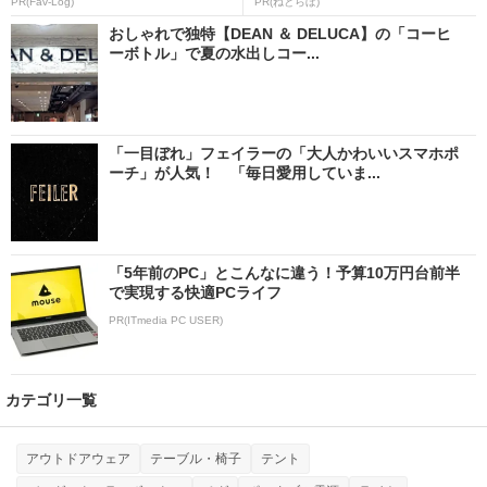
PR(Fav-Log)
PR(ねとらぼ)
おしゃれで独特【DEAN ＆ DELUCA】の「コーヒ
ーボトル」で夏の水出しコー...
「一目ぼれ」フェイラーの「大人かわいいスマホポ
ーチ」が人気！ 「毎日愛用していま...
「5年前のPC」とこんなに違う！予算10万円台前半
で実現する快適PCライフ
PR(ITmedia PC USER)
カテゴリ一覧
アウトドアウェア
テーブル・椅子
テント