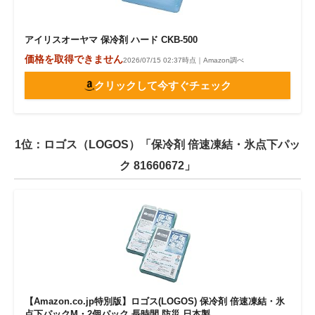
アイリスオーヤマ 保冷剤 ハード CKB-500
価格を取得できません
2026/07/15 02:37時点｜Amazon調べ
クリックして今すぐチェック
1位：ロゴス（LOGOS）「保冷剤 倍速凍結・氷点下パッ
ク 81660672」
【Amazon.co.jp特別版】ロゴス(LOGOS) 保冷剤 倍速凍結・氷
点下パックM・2個パック 長時間 防災 日本製