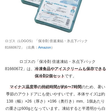
ロゴス（LOGOS）「保冷剤 倍速凍結・氷点下パック
81660672」（出典：
Amazon
）
ロゴスの「保冷剤 倍速凍結・氷点下パック
81660672」は、
冷凍食品やアイスクリームも保存できる
保冷剤2個セット
です。
マイナス温度帯の持続時間が約6〜7時間
のため、暑い
季節のアウトドアにも使いやすいです。本体サイズは約
138（幅）×26（厚さ）×196（奥行き）mm、1個あたり
の重さは600gとなっています。凍結すると半透明から白