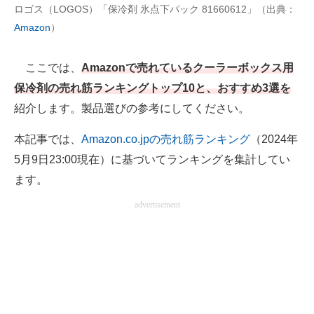
ロゴス（LOGOS）「保冷剤 氷点下パック 81660612」（出典：
Amazon
）
AI活用のいまが分かる
企業ITのトレンドを詳説
ここでは、
Amazonで売れているクーラーボックス用
保冷剤の売れ筋ランキングトップ10と、おすすめ3選を
経営リーダーのコミュニティ
紹介します。製品選びの参考にしてください。
マーケ×ITの今がよく分かる
本記事では、
Amazon.co.jpの売れ筋ランキング
（2024年
ITエンジニア向け専門サイト
5月9日23:00現在）に基づいてランキングを集計してい
ます。
企業向けIT製品の総合サイト
advertisement
IT製品の技術・比較・事例
製造業のIT導入・活用を支援
モノづくり技術者専門サイト
エレクトロニクス専門サイト