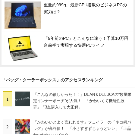
重量約999g、最新CPU搭載のビジネスPCの
実力は？
「5年前のPC」とこんなに違う！予算10万円
台前半で実現する快適PCライフ
「バッグ・クーラーボックス」のアクセスランキング
「こんなの欲しかった！！」DEAN＆DELUCAの“数量限
1
定インナーポーチ”が人気！ 「かわいくて機能性抜
群」「3点購入して大正解」
「かわいいとよく言われます」フェイラーの「ネコ柄バ
2
ッグ」が高評価！ 「小さすぎずちょうどいい」「上品
かつかわいいバック」