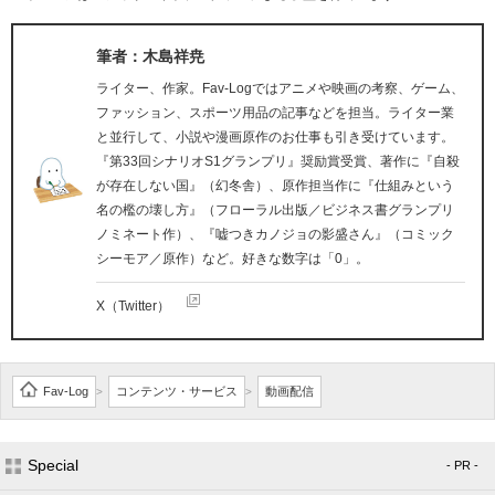
筆者：木島祥尭
ライター、作家。Fav-Logではアニメや映画の考察、ゲーム、
ファッション、スポーツ用品の記事などを担当。ライター業
と並行して、小説や漫画原作のお仕事も引き受けています。
『第33回シナリオS1グランプリ』奨励賞受賞、著作に『自殺
が存在しない国』（幻冬舎）、原作担当作に『仕組みという
名の檻の壊し方』（フローラル出版／ビジネス書グランプリ
ノミネート作）、『嘘つきカノジョの影盛さん』（コミック
シーモア／原作）など。好きな数字は「0」。
X（Twitter）
Fav-Log
コンテンツ・サービス
動画配信
>
>
Special
- PR -