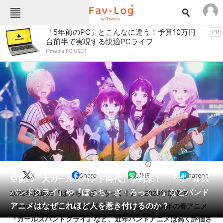
Fav-Logカテゴリー一覧
「5年前のPC」とこんなに違う！予算10万円
PR
台前半で実現する快適PCライフ
TOP
アウトドア用品
ITmedia PC USER
インテリア・収納
おもちゃ・ホビー
カメラ
キッチン家電
キッチン用品
ゲーム
コンテンツ・サービス
スイーツ・お菓子
スポーツ・レジャー
スマホ・携帯電話
パソコン・タブレット
ファッション
動画配信
2024/07/31 15:38（公開）
X
Share
LINE
hatena
ペット
空前の「大ガールズバンド時代」が到来！ 『ガールズ
家電
バンドクライ』や『ぼっち・ざ・ろっく！』などバンド
2022年放送の『ぼっち・ざ・ろっく！』、2023年放送の
工具・DIY
本・DVD・CD
アニメはなぜこれほど人を惹き付けるのか？
『BanG Dream！ It's MyGO！！！！！』、2024年の春アニメ
生活家電
生活用品
『ガールズバンドクライ』など、近年バンドアニメは高く評価さ