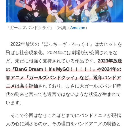
AI活用のいまが分かる
企業ITのトレンドを詳説
『ガールズバンドクライ』（出典：
Amazon
）
経営リーダーのコミュニティ
2022年放送の『ぼっち・ざ・ろっく！』は大ヒットを
マーケ×ITの今がよく分かる
飛ばし社会現象化。2024年には劇場版が公開されるな
ど、未だに根強く支持されている作品です。
2023年放送
ITエンジニア向け専門サイト
の『BanG Dream！ It's MyGO！！！！！』や2024年の
企業向けIT製品の総合サイト
春アニメ『ガールズバンドクライ』など、近年バンドア
ニメは高く評価
されており、まさに大ガールズバンド時
IT製品の技術・比較・事例
代の到来と言っても過言ではないような状況が生まれて
製造業のIT導入・活用を支援
います。
モノづくり技術者専門サイト
そこで今回はなぜこれほどまでにバンドアニメが現代
エレクトロニクス専門サイト
人の心に刺さるのか、その理由をバンドアニメの特徴と