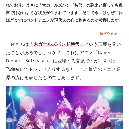
れており、まさに「大ガールズバンド時代」の到来と言っても過
空調・季節家電
美容・コスメ
言ではないような状況が生まれています。そこで今回はなぜこれ
腕時計
車・バイク
ほどまでにバンドアニメが現代人の心に刺さるのか考察します。
釣り具・釣り用品
食品・飲料・お酒
目次を表示
食器・グラス・カトラリー
皆さんは
「大ガールズバンド時代」
という言葉を聞い
たことがあるでしょうか？ これはアニメ「BanG
メディア
Dream！ 3rd season」に登場する言葉ですが、X（旧
注目記事を集めた総合ページ
Twitter）でトレンド入りするなど、ここ最近のアニメ業
界の流行を表したものでもあります。
ITの今と未来を見通す
スマホと通信の最新トレンド
進化するPCとデバイスの未来
好きが集まる 比べて選べる
ビジネスと働き方のヒント