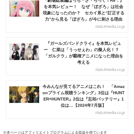
『劇場総集編ぼっち・ざ・ろっく！Re：』
を本気レビュー！ なぜ「ぼざろ」は社会
現象になったのか？ セカイ系と“訂正する
力”から見る「ぼざろ」が今に刺さる理由
nlab.itmedia.co.jp
『ガールズバンドクライ』を本気レビュ
ー 仁菜は「うっせぇわ」の擬人化！？
「ガルクラ」が覇権アニメになった理由を
考える
nlab.itmedia.co.jp
今みんなが見てるアニメはこれ！ 「Amaz
onプライム視聴ランキング」3位は『HUNT
ER×HUNTER』2位は『忘却バッテリー』1
位は…【2024年7月版】
nlab.itmedia.co.jp
※本ページはアフィリエイトプログラムによる収益を得ています