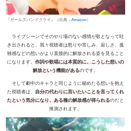
『ガールズバンドクライ』（出典：
Amazon
）
ライブシーンでそのやり場のない感情が歌となって吐
き出されると、我々視聴者は怒りや苦しみ、寂しさ、孤
独感などの想いがより直接的に解放される姿を見ること
になります。
作詞や歌唱には本質的に、こうした想いの
解放という機能がある
のです。
そして劇中のキャラと同じように秘めたる想いを抱え
た視聴者は、
自分の代わりに言いたいことを言ってくれ
たという気分になり、ある種の解放感が得られる
のだと
推測されます。