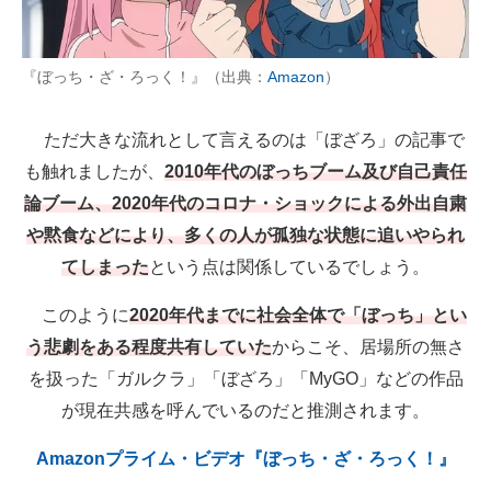
『ぼっち・ざ・ろっく！』（出典：
Amazon
）
ただ大きな流れとして言えるのは「ぼざろ」の記事で
も触れましたが、
2010年代のぼっちブーム及び自己責任
論ブーム、2020年代のコロナ・ショックによる外出自粛
や黙食などにより、多くの人が孤独な状態に追いやられ
てしまった
という点は関係しているでしょう。
このように
2020年代までに社会全体で「ぼっち」とい
う悲劇をある程度共有していた
からこそ、居場所の無さ
を扱った「ガルクラ」「ぼざろ」「MyGO」などの作品
が現在共感を呼んでいるのだと推測されます。
Amazonプライム・ビデオ『ぼっち・ざ・ろっく！』