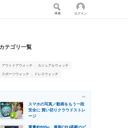
検索
ログイン
バイスの未来
好きが集まる 比べて選べる
カテゴリ一覧
アウトドアウォッチ
カジュアルウォッチ
コミュニティ
マーケ×ITの今がよく分かる
スポーツウォッチ
ドレスウォッチ
・活用を支援
- PR -
スマホの写真／動画をもう一段
安全に 買い切りクラウドストレ
ージ
門メディア
建設×テクノロジーの最前線
重量約999g、最新CPU搭載のビ