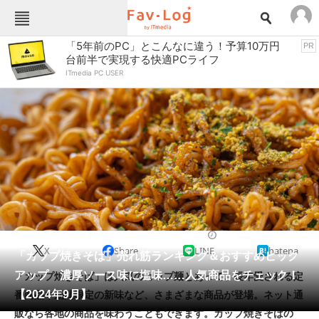
Fav-Logカテゴリー一覧
「5年前のPC」とこんなに違う！予算10万円
PR
台前半で実現する快適PCライフ
TOP
アウトドア用品
ITmedia PC USER
インテリア・収納
おもちゃ・ホビー
カメラ
キッチン家電
キッチン用品
ゲーム
コンテンツ・サービス
スイーツ・お菓子
スポーツ・レジャー
スマホ・携帯電話
パソコン・タブレット
ファッション
ラーメン
2024/09/14 11:30（公開）
X
Share
LINE
hatena
ペット
「カップ焼きそば」売れ筋ランキング＆おすすめピック
家電
アップ 濃厚ソース味に塩味……人気商品をチェック！
「カップ焼きそば」は人気のカップ麺とあって、長年愛される定
工具・DIY
本・DVD・CD
【2024年9月】
番商品や期間限定の新味など、さまざまな商品が登場。ネット通
生活家電
生活用品
販なら各地の商品を味わうこともできます。カップ焼きそばの