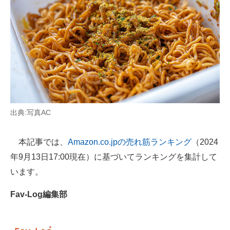
AI活用のいまが分かる
企業ITのトレンドを詳説
経営リーダーのコミュニティ
マーケ×ITの今がよく分かる
ITエンジニア向け専門サイト
出典:写真AC
企業向けIT製品の総合サイト
本記事では、
Amazon.co.jpの売れ筋ランキング
（2024
IT製品の技術・比較・事例
年9月13日17:00現在）に基づいてランキングを集計して
います。
製造業のIT導入・活用を支援
Fav-Log編集部
モノづくり技術者専門サイト
エレクトロニクス専門サイト