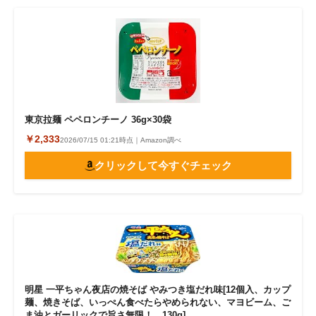
東京拉麺 ペペロンチーノ 36g×30袋
￥2,333
2026/07/15 01:21時点｜Amazon調べ
クリックして今すぐチェック
明星 一平ちゃん夜店の焼そば やみつき塩だれ味[12個入、カップ
麺、焼きそば、いっぺん食べたらやめられない、マヨビーム、ご
ま油とガーリックで旨さ無限！、130g]