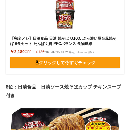
【完全メシ】日清食品 日清 焼そば U.F.O. ぶっ濃い屋台風焼そ
ば 6食セット たんぱく質 PFCバランス 食物繊維
￥2,180
OFF：
￥136
2026/07/15 01:21時点｜Amazon調べ
クリックして今すぐチェック
8位：日清食品 日清ソース焼そばカップ チキンスープ
付き