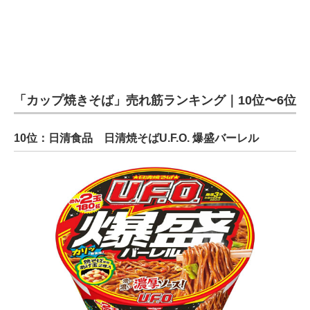
「カップ焼きそば」売れ筋ランキング｜10位〜6位
10位：日清食品 日清焼そばU.F.O. 爆盛バーレル