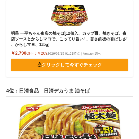
明星 一平ちゃん夜店の焼そば[12個入、カップ麺、焼きそば、夜
店ソースとからしマヨで、こってり旨い! 、旨さ鉄板の香ばしさ!
、からしマヨ、135g]
￥2,790
OFF：
￥269
2026/07/15 01:21時点｜Amazon調べ
クリックして今すぐチェック
4位：日清食品 日清デカうま 油そば