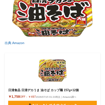
出典:Amazon
日清食品 日清デカうま 油そば カップ麺 157g×12個
￥1,758
OFF：
￥497
2026/07/15 01:21時点｜Amazon調べ