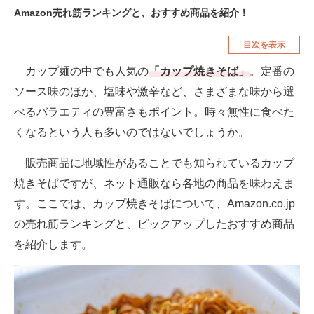
Amazon売れ筋ランキングと、おすすめ商品を紹介！
空調・季節家電
美容・コスメ
目次を表示
腕時計
車・バイク
カップ麺の中でも人気の
「カップ焼きそば」
。定番の
釣り具・釣り用品
食品・飲料・お酒
ソース味のほか、塩味や激辛など、さまざまな味から選
食器・グラス・カトラリー
べるバラエティの豊富さもポイント。時々無性に食べた
くなるという人も多いのではないでしょうか。
メディア
注目記事を集めた総合ページ
販売商品に地域性があることでも知られているカップ
焼きそばですが、ネット通販なら各地の商品を味わえま
ITの今と未来を見通す
す。ここでは、カップ焼きそばについて、Amazon.co.jp
スマホと通信の最新トレンド
の売れ筋ランキングと、ピックアップしたおすすめ商品
を紹介します。
進化するPCとデバイスの未来
好きが集まる 比べて選べる
ビジネスと働き方のヒント