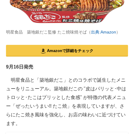
明星食品 築地銀だこ監修 たこ焼味焼そば（
出典:Amazon
）
Amazonで詳細をチェック
9月16日発売
明星食品と「築地銀だこ」とのコラボで誕生したメニ
ューをリニューアル。築地銀だこの "皮はパリッと･中は
トロッと･たこはプリッとした食感" が特徴の代表メニュ
ー「ぜったいうまい!! たこ焼」を表現していますが、さ
らにたこ焼き風味を強化し、お店の味わいに近づけてい
ます。