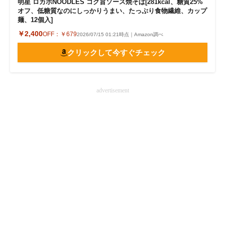
明星 ロカボNOODLES コク旨ソース焼そば[281kcal、糖質25%
オフ、低糖質なのにしっかりうまい、たっぷり食物繊維、カップ
麺、12個入]
￥2,400
OFF：
￥679
2026/07/15 01:21時点｜Amazon調べ
クリックして今すぐチェック
advertisement