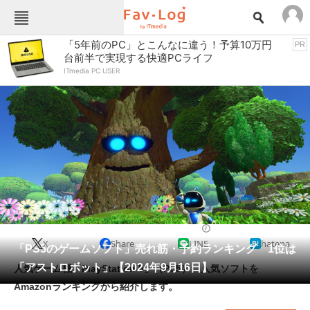
Fav-Logカテゴリー一覧
「5年前のPC」とこんなに違う！予算10万円
PR
台前半で実現する快適PCライフ
TOP
アウトドア用品
ITmedia PC USER
インテリア・収納
おもちゃ・ホビー
カメラ
キッチン家電
キッチン用品
ゲーム
コンテンツ・サービス
スイーツ・お菓子
スポーツ・レジャー
スマホ・携帯電話
パソコン・タブレット
ファッション
PlayStation 5（PS5）
2024/09/16 11:53（公開）
X
Share
LINE
hatena
ペット
「PS5のゲームソフト」売れ筋・予約ランキング 1位は
家電
「アストロボット」【2024年9月16日】
人気ゲーム機「PlayStation 5」（PS5）。人気ソフトを
工具・DIY
本・DVD・CD
Amazonランキングから紹介します。
生活家電
生活用品