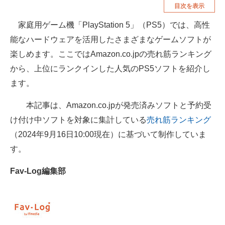
目次を表示
空調・季節家電
美容・コスメ
家庭用ゲーム機「PlayStation 5」（PS5）では、高性
腕時計
車・バイク
能なハードウェアを活用したさまざまなゲームソフトが
釣り具・釣り用品
食品・飲料・お酒
楽しめます。ここではAmazon.co.jpの売れ筋ランキング
から、上位にランクインした人気のPS5ソフトを紹介し
食器・グラス・カトラリー
ます。
メディア
本記事は、Amazon.co.jpが発売済みソフトと予約受
注目記事を集めた総合ページ
け付け中ソフトを対象に集計している
売れ筋ランキング
（2024年9月16日10:00現在）に基づいて制作していま
ITの今と未来を見通す
す。
スマホと通信の最新トレンド
Fav-Log編集部
進化するPCとデバイスの未来
好きが集まる 比べて選べる
ビジネスと働き方のヒント