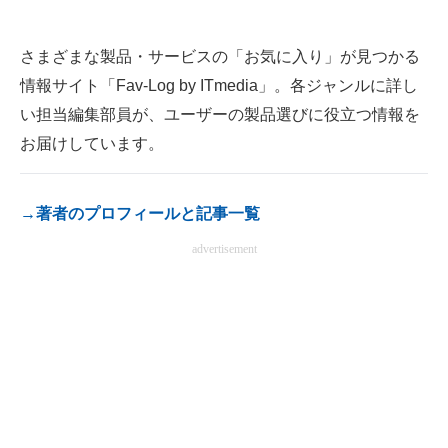
AI活用のいまが分かる
さまざまな製品・サービスの「お気に入り」が見つかる
企業ITのトレンドを詳説
情報サイト「Fav-Log by ITmedia」。各ジャンルに詳し
い担当編集部員が、ユーザーの製品選びに役立つ情報を
経営リーダーのコミュニティ
お届けしています。
マーケ×ITの今がよく分かる
→著者のプロフィールと記事一覧
ITエンジニア向け専門サイト
advertisement
企業向けIT製品の総合サイト
IT製品の技術・比較・事例
製造業のIT導入・活用を支援
モノづくり技術者専門サイト
エレクトロニクス専門サイト