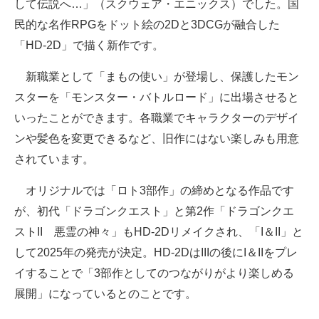
して伝説へ…」（スクウェア・エニックス）でした。国
民的な名作RPGをドット絵の2Dと3DCGが融合した
「HD-2D」で描く新作です。
新職業として「まもの使い」が登場し、保護したモン
スターを「モンスター・バトルロード」に出場させると
いったことができます。各職業でキャラクターのデザイ
ンや髪色を変更できるなど、旧作にはない楽しみも用意
されています。
オリジナルでは「ロト3部作」の締めとなる作品です
が、初代「ドラゴンクエスト」と第2作「ドラゴンクエ
ストII 悪霊の神々」もHD-2Dリメイクされ、「I＆II」と
して2025年の発売が決定。HD-2DはIIIの後にI＆IIをプレ
イすることで「3部作としてのつながりがより楽しめる
展開」になっているとのことです。