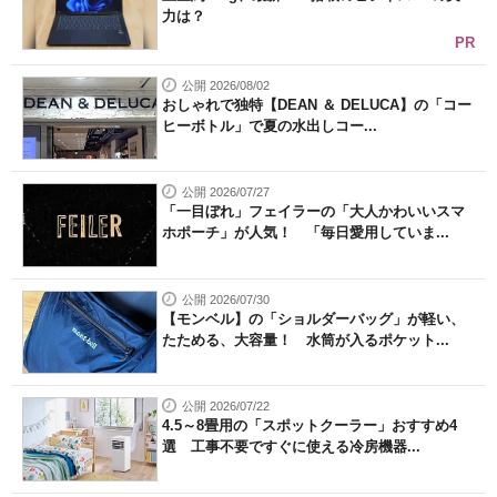
力は？
PR
公開 2026/08/02
おしゃれで独特【DEAN ＆ DELUCA】の「コー
ヒーボトル」で夏の水出しコー...
公開 2026/07/27
「一目ぼれ」フェイラーの「大人かわいいスマ
ホポーチ」が人気！ 「毎日愛用していま...
公開 2026/07/30
【モンベル】の「ショルダーバッグ」が軽い、
たためる、大容量！ 水筒が入るポケット...
公開 2026/07/22
4.5～8畳用の「スポットクーラー」おすすめ4
選 工事不要ですぐに使える冷房機器...