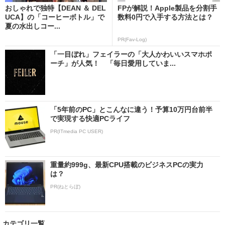
おしゃれで独特【DEAN ＆ DEL
FPが解説！Apple製品を分割手
UCA】の「コーヒーボトル」で
数料0円で入手する方法とは？
夏の水出しコー...
PR(Fav-Log)
「一目ぼれ」フェイラーの「大人かわいいスマホポ
ーチ」が人気！ 「毎日愛用していま...
「5年前のPC」とこんなに違う！予算10万円台前半
で実現する快適PCライフ
PR(ITmedia PC USER)
重量約999g、最新CPU搭載のビジネスPCの実力
は？
PR(ねとらぼ)
カテゴリ一覧