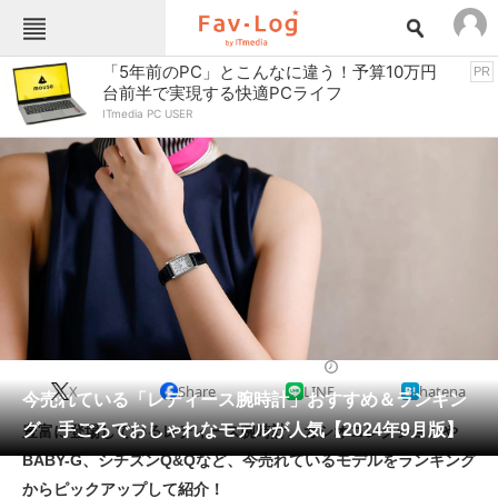
Fav-Logカテゴリー一覧
「5年前のPC」とこんなに違う！予算10万円
PR
台前半で実現する快適PCライフ
TOP
アウトドア用品
ITmedia PC USER
インテリア・収納
おもちゃ・ホビー
カメラ
キッチン家電
キッチン用品
ゲーム
コンテンツ・サービス
スイーツ・お菓子
スポーツ・レジャー
スマホ・携帯電話
パソコン・タブレット
ファッション
カジュアルウォッチ
2024/09/27 11:48（公開）
X
Share
LINE
hatena
ペット
今売れている「レディース腕時計」おすすめ＆ランキン
家電
グ 手ごろでおしゃれなモデルが人気【2024年9月版】
豊富に登場しているレディース腕時計。カシオコレクションや
工具・DIY
本・DVD・CD
BABY-G、シチズンQ&Qなど、今売れているモデルをランキング
生活家電
生活用品
からピックアップして紹介！