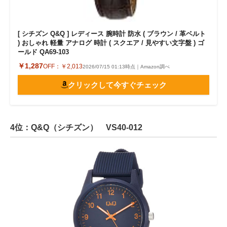
[ シチズン Q&Q ] レディース 腕時計 防水 ( ブラウン / 革ベルト
) おしゃれ 軽量 アナログ 時計 ( スクエア / 見やすい文字盤 ) ゴ
ールド QA69-103
￥1,287
OFF：
￥2,013
2026/07/15 01:13時点｜Amazon調べ
クリックして今すぐチェック
4位：Q&Q（シチズン） VS40-012