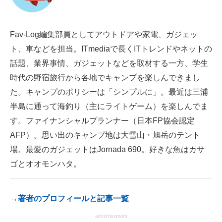
電子設計の基本と応用
エネルギーの専門メディア
Fav-Log編集部員としてアウトドアや家電、ガジェッ
ト、車などを担当。ITmediaで長くITトレンドやネットの
建設×テクノロジーの最前線
話題、業界事情、ガジェットなどを取材する一方、学生
ちょっと気になるネットの話題
時代の野宿旅行から各地でキャンプを楽しんできまし
た。キャンプのポリシーは「シンプルに」。最近は三浦
半島に通って海釣り（主にライトゲーム）を楽しんでま
す。ファイナンシャルプランナー（日本FP協会認定
AFP）。思い出のキャンプ地は大雪山・旭岳のテント
場。最愛のガジェットはJornada 690。好きな魚はカサ
ゴとオオモンハタ。
→著者のプロフィールと記事一覧
advertisement