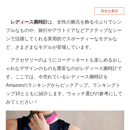
空調・季節家電
美容・コスメ
目次を表示
腕時計
車・バイク
レディース腕時計
は、女性の腕元を飾る小ぶりでシン
プルなものや、旅行やアウトドアなどアクティブなシー
釣り具・釣り用品
食品・飲料・お酒
ンで活躍してくれる実用的でスポーティーなモデルな
食器・グラス・カトラリー
ど、さまざまなモデルが登場しています。
メディア
アクセサリーのようにコーディネートも楽しめるおし
注目記事を集めた総合ページ
ゃれなデザインのものも豊富なのがレディース腕時計で
す。ここでは、今売れているレディース腕時計を
ITの今と未来を見通す
Amazonのランキングからピックアップ。ランキングト
スマホと通信の最新トレンド
ップ10とともに紹介します。ウォッチ選びの参考にして
みてください！
進化するPCとデバイスの未来
好きが集まる 比べて選べる
ビジネスと働き方のヒント