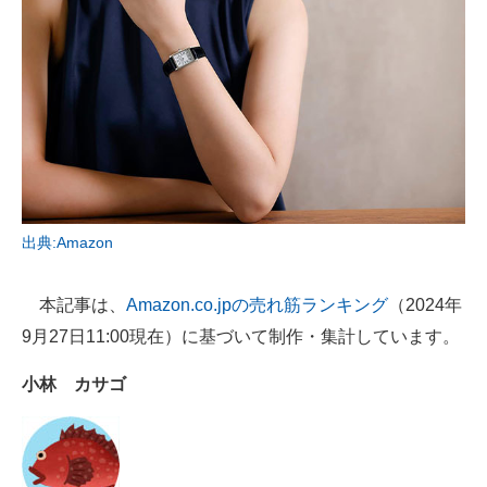
AI活用のいまが分かる
企業ITのトレンドを詳説
経営リーダーのコミュニティ
マーケ×ITの今がよく分かる
ITエンジニア向け専門サイト
出典:Amazon
企業向けIT製品の総合サイト
本記事は、
Amazon.co.jpの売れ筋ランキング
（2024年
IT製品の技術・比較・事例
9月27日11:00現在）に基づいて制作・集計しています。
製造業のIT導入・活用を支援
小林 カサゴ
モノづくり技術者専門サイト
エレクトロニクス専門サイト