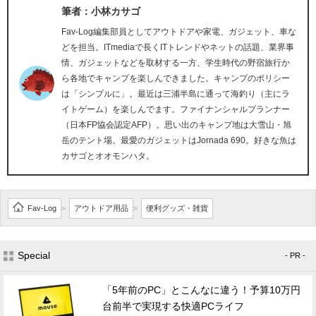
筆者：小林カサゴ
Fav-Log編集部員としてアウトドアや家電、ガジェット、車な
どを担当。ITmediaで長くITトレンドやネットの話題、業界事
情、ガジェットなどを取材する一方、学生時代の野宿旅行か
ら各地でキャンプを楽しんできました。キャンプのポリシー
は「シンプルに」。最近は三浦半島に通って海釣り（主にラ
イトゲーム）を楽しんでます。ファイナンシャルプランナー
（日本FP協会認定AFP）。思い出のキャンプ地は大雪山・旭
岳のテント場。最愛のガジェットはJornada 690。好きな魚は
カサゴとオオモンハタ。
Fav-Log
アウトドア用品
便利グッズ・雑貨
>
>
Special
- PR -
「5年前のPC」とこんなに違う！予算10万円
台前半で実現する快適PCライフ