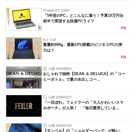
ITmedia PC USER
「5年前のPC」とこんなに違う！予算10万円台
前半で実現する快適PCライフ
PR
ねとらぼ
重量約999g、最新CPU搭載のビジネスPCの実
力は？
PR
公開 2026/08/02
おしゃれで独特【DEAN ＆ DELUCA】の「コー
ヒーボトル」で夏の水出しコー...
公開 2026/07/27
「一目ぼれ」フェイラーの「大人かわいいスマ
ホポーチ」が人気！ 「毎日愛用していま...
公開 2026/07/30
【モンベル】の「ショルダーバッグ」が軽い、