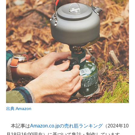
AI活用のいまが分かる
企業ITのトレンドを詳説
経営リーダーのコミュニティ
マーケ×ITの今がよく分かる
ITエンジニア向け専門サイト
企業向けIT製品の総合サイト
IT製品の技術・比較・事例
製造業のIT導入・活用を支援
出典:Amazon
モノづくり技術者専門サイト
本記事は
Amazon.co.jpの売れ筋ランキング
（2024年10
エレクトロニクス専門サイト
月18日16:00現在）に基づいて集計・制作しています。