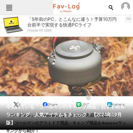
Fav-Logカテゴリー一覧
「5年前のPC」とこんなに違う！予算10万円
PR
台前半で実現する快適PCライフ
TOP
アウトドア用品
ITmedia PC USER
インテリア・収納
おもちゃ・ホビー
カメラ
キッチン家電
キッチン用品
ゲーム
コンテンツ・サービス
スイーツ・お菓子
スポーツ・レジャー
スマホ・携帯電話
パソコン・タブレット
ファッション
便利グッズ・雑貨
2024/10/19 17:00（公開）
X
Share
LINE
hatena
ペット
今売れている「コールマンのキャンプ用品」おすすめ＆
家電
ランキング 人気アイテムをチェック！【2024年10月
「コールマン」（Coleman）はアウトドア用品の老舗ブラン
工具・DIY
本・DVD・CD
版】
ド。コールマンのアウトドア用品・キャンプ用品をAmazonラン
生活家電
生活用品
キングから紹介！