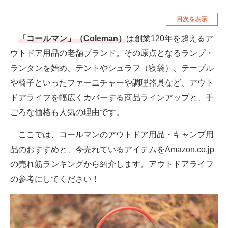
空調・季節家電
美容・コスメ
目次を表示
腕時計
車・バイク
「コールマン」（Coleman）
は創業120年を超えるア
ウトドア用品の老舗ブランド。その原点となるランプ・
釣り具・釣り用品
食品・飲料・お酒
ランタンを始め、テントやシュラフ（寝袋）、テーブル
食器・グラス・カトラリー
や椅子といったファーニチャーや調理器具など、アウト
ドアライフを幅広くカバーする商品ラインアップと、手
メディア
ごろな価格も人気の理由です。
注目記事を集めた総合ページ
ここでは、コールマンのアウトドア用品・キャンプ用
ITの今と未来を見通す
品のおすすめと、今売れているアイテムをAmazon.co.jp
スマホと通信の最新トレンド
の売れ筋ランキングから紹介します。アウトドアライフ
の参考にしてください！
進化するPCとデバイスの未来
好きが集まる 比べて選べる
ビジネスと働き方のヒント