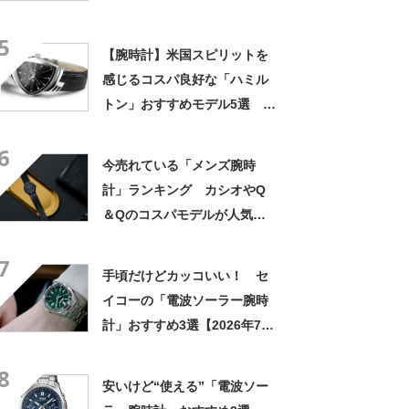
メタルや、“新星”モチーフの
5
セイコーモデルも【2023年4
【腕時計】米国スピリットを
月版】
感じるコスパ良好な「ハミル
トン」おすすめモデル5選 有
名人が着用したモデルや定番
6
人気モデルなど【2023年11月
今売れている「メンズ腕時
版】
計」ランキング カシオやQ
＆Qのコスパモデルが人気
【2026年5月版】
7
手頃だけどカッコいい！ セ
イコーの「電波ソーラー腕時
計」おすすめ3選【2026年7月
版】
8
安いけど“使える”「電波ソー