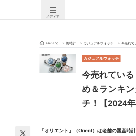
メディア
Fav-Log
>
腕時計
>
カジュアルウォッチ
>
今売れてい
注目記事を集めた総合ページ
ITの今
カジュアルウォッチ
今売れている
ビジネスと働き方のヒント
AI活用
め＆ランキン
チ！【2024
ITエンジニア向け専門サイト
企業向けI
「オリエント」（Orient）は老舗の国産
モノづくり技術者専門サイト
エレクトロ