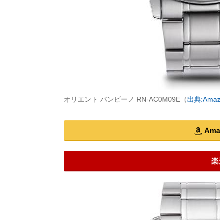
オリエント バンビーノ RN-AC0M09E（
出典:Amaz
Am
楽