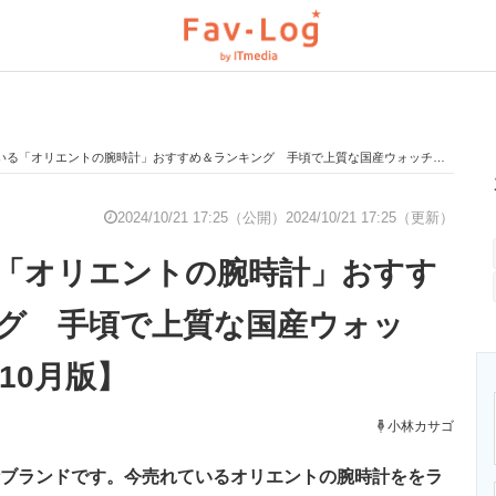
る「オリエントの腕時計」おすすめ＆ランキング 手頃で上質な国産ウォッチ！【2024年10月版】
と未来を見通す
スマホと通信の最新トレンド
進化するPCとデ
2024/10/21 17:25（公開）
2024/10/21 17:25（更新）
「オリエントの腕時計」おすす
のいまが分かる
企業ITのトレンドを詳説
経営リーダーの
グ 手頃で上質な国産ウォッ
年10月版】
T製品の総合サイト
IT製品の技術・比較・事例
製造業のIT導入
小林カサゴ
時計ブランドです。今売れているオリエントの腕時計ををラ
ニクス専門サイト
電子設計の基本と応用
エネルギーの専