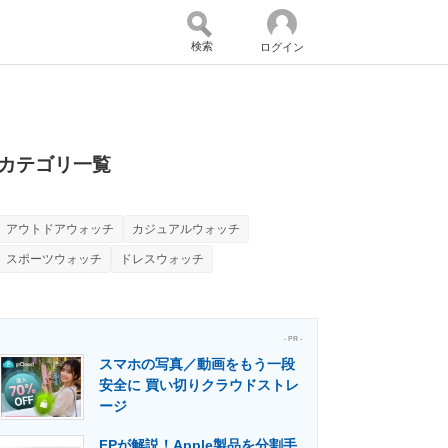
検索
ログイン
バイスの未来
好きが集まる 比べて選べる
カテゴリ一覧
アウトドアウォッチ
カジュアルウォッチ
コミュニティ
マーケ×ITの今がよく分かる
スポーツウォッチ
ドレスウォッチ
・活用を支援
- PR -
スマホの写真／動画をもう一段
安全に 買い切りクラウドストレ
ージ
門メディア
建設×テクノロジーの最前線
FPが解説！Apple製品を分割手