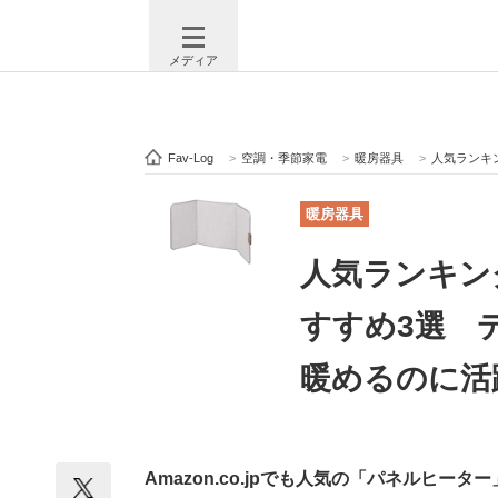
メディア
Fav-Log
>
空調・季節家電
>
暖房器具
>
人気ランキング
注目記事を集めた総合ページ
ITの今
暖房器具
人気ランキン
ビジネスと働き方のヒント
AI活用
すすめ3選 
暖めるのに活躍
ITエンジニア向け専門サイト
企業向けI
Amazon.co.jpでも人気の「パネルヒー
モノづくり技術者専門サイト
エレクトロ