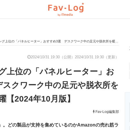
上位の「パネルヒーター」おすすめ3選 デスクワーク中の足元や脱衣所を暖めるのに活躍【2024年10月版】
と未来を見通す
スマホと通信の最新トレンド
進化するPCとデ
2024/10/31 19:30（公開）
2024/10/31 19:30（更新）
グ上位の「パネルヒーター」お
のいまが分かる
企業ITのトレンドを詳説
経営リーダーの
デスクワーク中の足元や脱衣所を
【2024年10月版】
T製品の総合サイト
IT製品の技術・比較・事例
製造業のIT導入
Fav-Log編集部
ター」。どの製品が支持を集めているのかAmazonの売れ筋ラ
ニクス専門サイト
電子設計の基本と応用
エネルギーの専