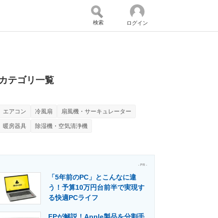
検索
ログイン
バイスの未来
好きが集まる 比べて選べる
カテゴリ一覧
エアコン
冷風扇
扇風機・サーキュレーター
コミュニティ
マーケ×ITの今がよく分かる
暖房器具
除湿機・空気清浄機
・活用を支援
- PR -
「5年前のPC」とこんなに違
う！予算10万円台前半で実現す
る快適PCライフ
門メディア
建設×テクノロジーの最前線
FPが解説！Apple製品を分割手