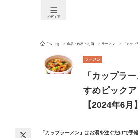
メディア
Fav-Log
>
食品・飲料・お酒
>
ラーメン
>
「カップラ
注目記事を集めた総合ページ
ITの今
ラーメン
「カップラー
ビジネスと働き方のヒント
AI活用
すめピックア
【2024年6月
ITエンジニア向け専門サイト
企業向けI
「カップラーメン」はお湯を注ぐだけで手
モノづくり技術者専門サイト
エレクトロ