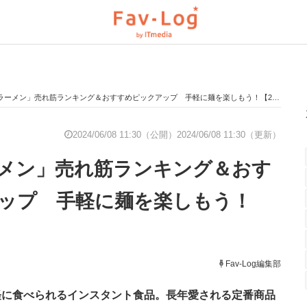
ーメン」売れ筋ランキング＆おすすめピックアップ 手軽に麺を楽しもう！【2024年6月】
と未来を見通す
スマホと通信の最新トレンド
進化するPCとデ
2024/06/08 11:30（公開）
2024/06/08 11:30（更新）
メン」売れ筋ランキング＆おす
のいまが分かる
企業ITのトレンドを詳説
経営リーダーの
ップ 手軽に麺を楽しもう！
】
T製品の総合サイト
IT製品の技術・比較・事例
製造業のIT導入
Fav-Log編集部
軽に食べられるインスタント食品。長年愛される定番商品
ニクス専門サイト
電子設計の基本と応用
エネルギーの専