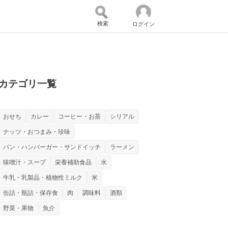
検索
ログイン
バイスの未来
好きが集まる 比べて選べる
カテゴリ一覧
おせち
カレー
コーヒー・お茶
シリアル
コミュニティ
マーケ×ITの今がよく分かる
ナッツ・おつまみ・珍味
パン・ハンバーガー・サンドイッチ
ラーメン
味噌汁・スープ
栄養補助食品
水
・活用を支援
牛乳・乳製品・植物性ミルク
米
缶詰・瓶詰・保存食
肉
調味料
酒類
野菜・果物
魚介
門メディア
建設×テクノロジーの最前線