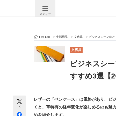
メディア
Fav-Log
>
生活用品
>
文房具
>
ビジネスシーン向け「
注目記事を集めた総合ページ
ITの今
文房具
ビジネスシー
ビジネスと働き方のヒント
AI活用
すすめ3選【2
ITエンジニア向け専門サイト
企業向けI
レザーの「ペンケース」は風格があり、ビ
X
くと、革特有の経年変化が楽しめるのも魅
モノづくり技術者専門サイト
エレクトロ
めを紹介します。