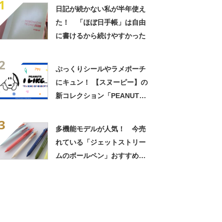
1
日記が続かない私が半年使え
た！ 「ほぼ日手帳」は自由
に書けるから続けやすかった
2
ぷっくりシールやラメポーチ
にキュン！ 【スヌーピー】の
新コレクション「PEANUTS I
LIKE…」おすすめ3選【2026
3
年7月版】
多機能モデルが人気！ 今売
れている「ジェットストリー
ムのボールペン」おすすめ＆
ランキング【2026年3月版】