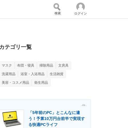
検索
ログイン
バイスの未来
好きが集まる 比べて選べる
カテゴリ一覧
マスク
布団・寝具
掃除用品
文房具
コミュニティ
マーケ×ITの今がよく分かる
洗濯用品
浴室・入浴用品
生活雑貨
美容・コスメ用品
衛生用品
・活用を支援
- PR -
「5年前のPC」とこんなに違
う！予算10万円台前半で実現す
門メディア
建設×テクノロジーの最前線
る快適PCライフ