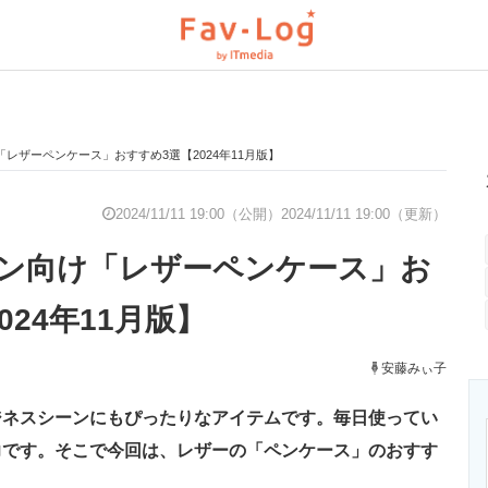
レザーペンケース」おすすめ3選【2024年11月版】
と未来を見通す
スマホと通信の最新トレンド
進化するPCとデ
2024/11/11 19:00（公開）
2024/11/11 19:00（更新）
ン向け「レザーペンケース」お
のいまが分かる
企業ITのトレンドを詳説
経営リーダーの
024年11月版】
T製品の総合サイト
IT製品の技術・比較・事例
安藤みぃ子
製造業のIT導入
ジネスシーンにもぴったりなアイテムです。毎日使ってい
力です。そこで今回は、レザーの「ペンケース」のおすす
ニクス専門サイト
電子設計の基本と応用
エネルギーの専