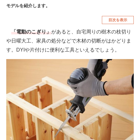
モデルを紹介します。
空調・季節家電
美容・コスメ
目次を表示
腕時計
車・バイク
「電動のこぎり」
があると、自宅周りの樹木の枝切り
釣り具・釣り用品
食品・飲料・お酒
や日曜大工、家具の処分などで木材の切断がはかどりま
食器・グラス・カトラリー
す。DYIや片付けに便利な工具といえるでしょう。
メディア
注目記事を集めた総合ページ
ITの今と未来を見通す
スマホと通信の最新トレンド
進化するPCとデバイスの未来
好きが集まる 比べて選べる
ビジネスと働き方のヒント