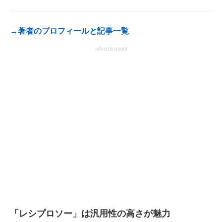
電子設計の基本と応用
→著者のプロフィールと記事一覧
エネルギーの専門メディア
advertisement
建設×テクノロジーの最前線
ちょっと気になるネットの話題
「レシプロソー」は汎用性の高さが魅力