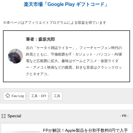
楽天市場「Google Play ギフトコード」
※本ページはアフィリエイトプログラムによる収益を得ています
筆者：森坂光郎
古の「ケータイ雑誌ライター」。フィーチャーフォン時代の
終焉とともに、守備範囲をIT・ガジェット・パソコン・AV家
電など広範囲に拡大。趣味はゲームとアニメ・仮面ライダ
ー・アメコミ映画などの鑑賞。好きな音楽はクラシックロッ
クとネオアコ。
Fav-Log
工具・DIY
工具
>
>
Special
- PR -
FPが解説！Apple製品を分割手数料0円で入手