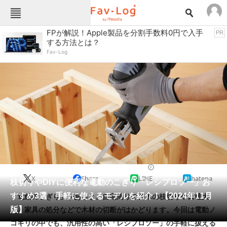
Fav-Logカテゴリー一覧
FPが解説！Apple製品を分割手数料0円で入手
PR
する方法とは？
TOP
アウトドア用品
Fav-Log
インテリア・収納
おもちゃ・ホビー
カメラ
キッチン家電
キッチン用品
ゲーム
コンテンツ・サービス
スイーツ・お菓子
スポーツ・レジャー
スマホ・携帯電話
パソコン・タブレット
ファッション
工具
2024/11/23 08:00（公開）
X
Share
LINE
hatena
ペット
枝切りやDIYに便利な電動のこぎり「レシプロソー」お
家電
すすめ3選 手軽に使えるモデルを紹介！【2024年11月
「電動のこぎり」があると、自宅周りの樹木の枝切りや日曜大
工具・DIY
本・DVD・CD
版】
工、家具の処分などで木材の切断がはかどります。今回は電動ノ
生活家電
生活用品
コギリの中でも、汎用性の高い「レシプロソー」の手軽に扱える