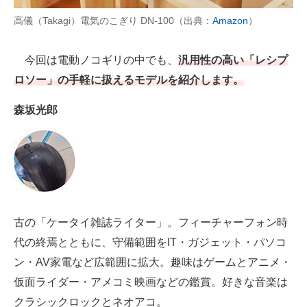
高儀（Takagi）電気のこぎり DN-100（出典：
Amazon
）
AI活用のいまが分かる
企業ITのトレンドを詳説
今回は電動ノコギリの中でも、
汎用性の高い「レシプ
ロソー」の手軽に扱えるモデルを紹介します。
経営リーダーのコミュニティ
森坂光郎
マーケ×ITの今がよく分かる
ITエンジニア向け専門サイト
企業向けIT製品の総合サイト
IT製品の技術・比較・事例
古の「ケータイ雑誌ライター」。フィーチャーフォン時
製造業のIT導入・活用を支援
代の終焉とともに、守備範囲をIT・ガジェット・パソコ
ン・AV家電など広範囲に拡大。趣味はゲームとアニメ・
モノづくり技術者専門サイト
仮面ライダー・アメコミ映画などの鑑賞。好きな音楽は
エレクトロニクス専門サイト
クラシックロックとネオアコ。