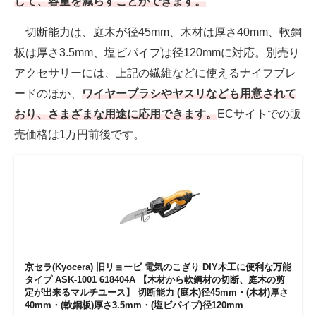
して、容量を減らすことができます。
切断能力は、庭木が径45mm、木材は厚さ40mm、軟鋼
板は厚さ3.5mm、塩ビパイプは径120mmに対応。別売り
アクセサリーには、上記の繊維などに使えるナイフブレ
ードのほか、
ワイヤーブラシやヤスリなども用意されて
おり、さまざまな用途に応用できます。
ECサイトでの販
売価格は1万円前後です。
京セラ(Kyocera) 旧リョービ 電気のこぎり DIY木工に便利な万能
タイプ ASK-1001 618404A 【木材から軟鋼材の切断、庭木の剪
定が出来るマルチユース】 切断能力 (庭木)径45mm・(木材)厚さ
40mm・(軟鋼板)厚さ3.5mm・(塩ビパイプ)径120mm