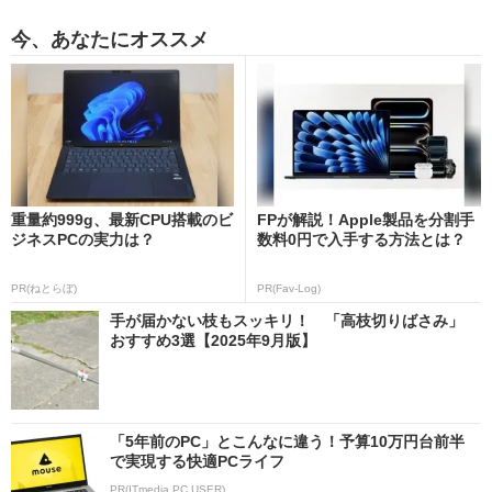
今、あなたにオススメ
重量約999g、最新CPU搭載のビ
FPが解説！Apple製品を分割手
ジネスPCの実力は？
数料0円で入手する方法とは？
PR(ねとらぼ)
PR(Fav-Log)
手が届かない枝もスッキリ！ 「高枝切りばさみ」
おすすめ3選【2025年9月版】
「5年前のPC」とこんなに違う！予算10万円台前半
で実現する快適PCライフ
PR(ITmedia PC USER)