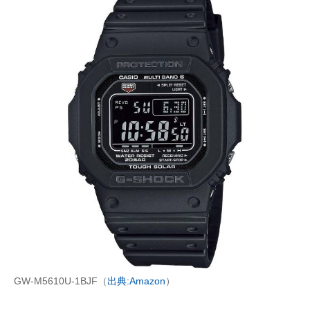
GW-M5610U-1BJF（
出典:Amazon
）