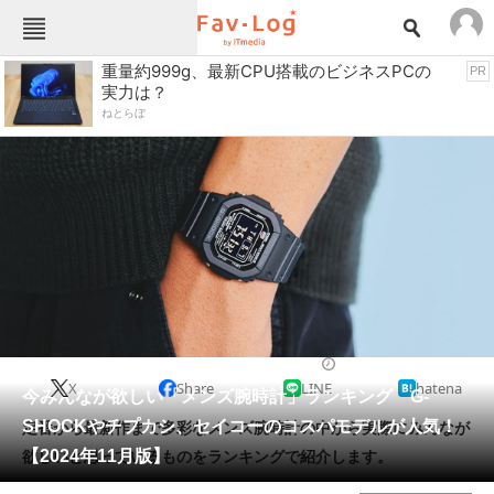
Fav-Logカテゴリー一覧
重量約999g、最新CPU搭載のビジネスPCの
PR
実力は？
TOP
アウトドア用品
ねとらぼ
インテリア・収納
おもちゃ・ホビー
カメラ
キッチン家電
キッチン用品
ゲーム
コンテンツ・サービス
スイーツ・お菓子
スポーツ・レジャー
スマホ・携帯電話
パソコン・タブレット
ファッション
カジュアルウォッチ
2024/11/30 17:00（公開）
X
Share
LINE
hatena
ペット
今みんなが欲しい「メンズ腕時計」ランキング G-
家電
SHOCKやチプカシ、セイコーのコスパモデルが人気！
定番から最新作まで多彩なメンズ腕時計の中から実際にみんなが
工具・DIY
本・DVD・CD
【2024年11月版】
欲しいと思っているものをランキングで紹介します。
生活家電
生活用品