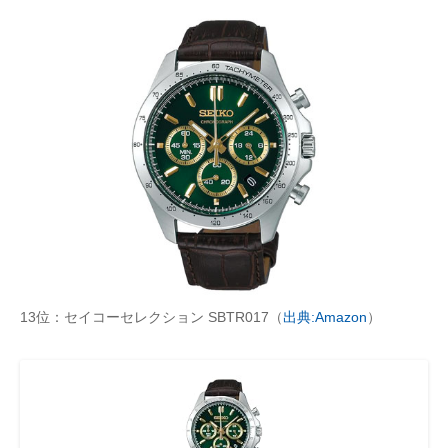
13位：セイコーセレクション SBTR017（
出典:Amazon
）