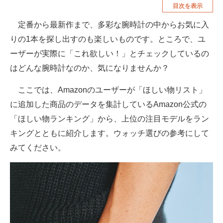
目次を表示
空調・季節家電
美容・コスメ
定番から最新作まで、多彩な腕時計の中からお気に入
腕時計
車・バイク
りの1本を探し出すのも楽しいものです。ところで、ユ
釣り具・釣り用品
食品・飲料・お酒
ーザーが実際に「これ欲しい！」とチェックしているの
はどんな腕時計なのか、気になりませんか？
食器・グラス・カトラリー
ここでは、Amazonのユーザーが「ほしい物リスト」
メディア
に追加した商品のデータを集計しているAmazon公式の
注目記事を集めた総合ページ
「ほしい物ランキング」から、上位の注目モデルをラン
キングとともに紹介します。ウォッチ選びの参考にして
ITの今と未来を見通す
みてください。
スマホと通信の最新トレンド
進化するPCとデバイスの未来
好きが集まる 比べて選べる
ビジネスと働き方のヒント