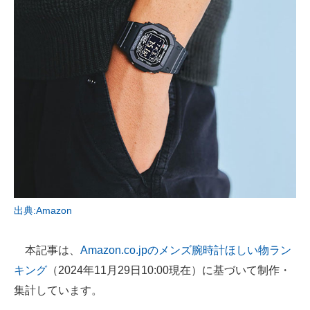
AI活用のいまが分かる
企業ITのトレンドを詳説
経営リーダーのコミュニティ
マーケ×ITの今がよく分かる
ITエンジニア向け専門サイト
企業向けIT製品の総合サイト
IT製品の技術・比較・事例
出典:Amazon
製造業のIT導入・活用を支援
本記事は、
Amazon.co.jpのメンズ腕時計ほしい物ラン
モノづくり技術者専門サイト
キング
（2024年11月29日10:00現在）に基づいて制作・
集計しています。
エレクトロニクス専門サイト