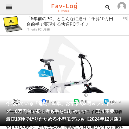
Fav-Logカテゴリー一覧
「5年前のPC」とこんなに違う！予算10万円
PR
台前半で実現する快適PCライフ
TOP
アウトドア用品
ITmedia PC USER
インテリア・収納
おもちゃ・ホビー
カメラ
キッチン家電
キッチン用品
ゲーム
コンテンツ・サービス
スイーツ・お菓子
スポーツ・レジャー
スマホ・携帯電話
パソコン・タブレット
ファッション
自転車・自転車用品
2024/12/11 08:00（公開）
X
Share
LINE
hatena
ペット
今売れている「電動自転車」おすすめ3選＆ランキン
家電
グ 6万円台で初心者も手を出しやすい！ 工具不要・
モーターによるアシスト機能で坂道でもスイスイ走れる「電動自
工具・DIY
本・DVD・CD
最短10秒で折りたためる小型モデルも【2024年12月版】
転車」。カゴやリアキャリア付きでママチャリとして普段使いし
生活家電
生活用品
やすいものから、折りたたみ式で収納性や持ち運びやすさに優れ