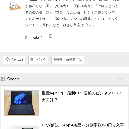
が存在しない国』（幻冬舎）、原作担当作に『仕組みという
名の檻の壊し方』（フローラル出版／ビジネス書グランプリ
ノミネート作）、『嘘つきカノジョの影盛さん』（コミック
シーモア／原作）など。好きな数字は「0」。
X（Twitter）
Fav-Log
車・バイク
自転車・自転車用品
>
>
Special
- PR -
重量約999g、最新CPU搭載のビジネスPCの
実力は？
FPが解説！Apple製品を分割手数料0円で入手