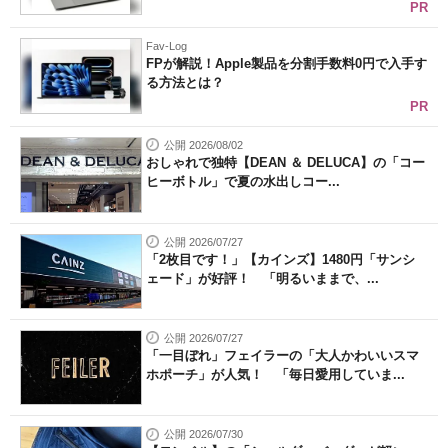
PR
Fav-Log
FPが解説！Apple製品を分割手数料0円で入手す
る方法とは？
PR
公開 2026/08/02
おしゃれで独特【DEAN ＆ DELUCA】の「コー
ヒーボトル」で夏の水出しコー...
公開 2026/07/27
「2枚目です！」【カインズ】1480円「サンシ
ェード」が好評！ 「明るいままで、...
公開 2026/07/27
「一目ぼれ」フェイラーの「大人かわいいスマ
ホポーチ」が人気！ 「毎日愛用していま...
公開 2026/07/30