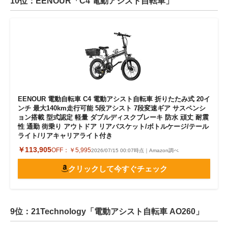
10位：EENOUR「C4 電動アシスト自転車」
EENOUR 電動自転車 C4 電動アシスト自転車 折りたたみ式 20イ
ンチ 最大140km走行可能 5段アシスト 7段変速ギア サスペンシ
ョン搭載 型式認定 軽量 ダブルディスクブレーキ 防水 頑丈 耐震
性 通勤 街乗り アウトドア リアバスケット/ボトルケージ/テール
ライト/リアキャリアライト付き
￥113,905
OFF：
￥5,995
2026/07/15 00:07時点｜Amazon調べ
クリックして今すぐチェック
9位：21Technology「電動アシスト自転車 AO260」