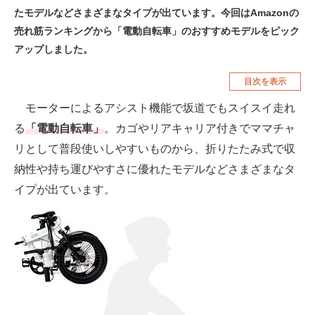
たモデルなどさまざまなタイプが出ています。今回はAmazonの
空調・季節家電
美容・コスメ
売れ筋ランキングから「電動自転車」のおすすめモデルをピック
腕時計
車・バイク
アップしました。
釣り具・釣り用品
食品・飲料・お酒
目次を表示
食器・グラス・カトラリー
モーターによるアシスト機能で坂道でもスイスイ走れ
る
「電動自転車」
。カゴやリアキャリア付きでママチャ
メディア
リとして普段使いしやすいものから、折りたたみ式で収
注目記事を集めた総合ページ
納性や持ち運びやすさに優れたモデルなどさまざまなタ
イプが出ています。
ITの今と未来を見通す
スマホと通信の最新トレンド
進化するPCとデバイスの未来
好きが集まる 比べて選べる
ビジネスと働き方のヒント