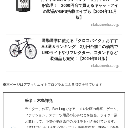
を管理！ 2000円台で買えるキャットアイ
の製品やGPS搭載タイプも【2024年11月
版】
nlab.itmedia.co.jp
通勤通学に使える「クロスバイク」おすす
め3選＆ランキング 2万円台前半の価格で
LEDライトやリフレクター、スタンドなど
装備品も充実！【2024年9月版】
nlab.itmedia.co.jp
※本ページはアフィリエイトプログラムによる収益を得ています
筆者：木島祥尭
ライター、作家。Fav-Logではアニメや映画の考察、ゲーム、
ファッション、スポーツ用品の記事などを担当。ライター業
と並行して、小説や漫画原作のお仕事も引き受けています。
『第33回シナリオS1グランプリ』奨励賞受賞、著作に『自殺