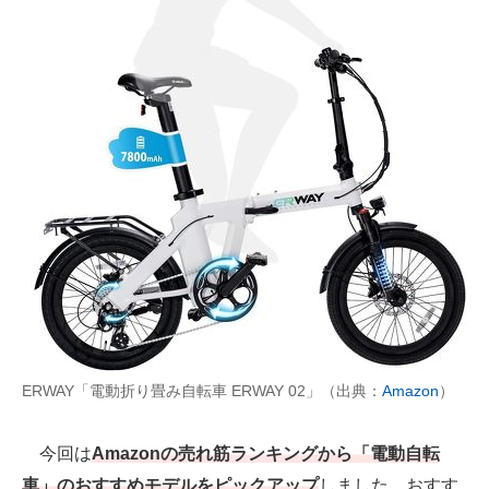
AI活用のいまが分かる
企業ITのトレンドを詳説
経営リーダーのコミュニティ
マーケ×ITの今がよく分かる
ITエンジニア向け専門サイト
企業向けIT製品の総合サイト
IT製品の技術・比較・事例
製造業のIT導入・活用を支援
ERWAY「電動折り畳み自転車 ERWAY 02」（出典：
Amazon
）
モノづくり技術者専門サイト
今回は
Amazonの売れ筋ランキングから「電動自転
エレクトロニクス専門サイト
車」のおすすめモデルをピックアップ
しました。おすす