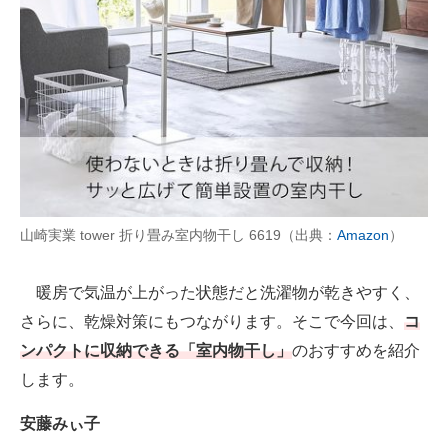
AI活用のいまが分かる
企業ITのトレンドを詳説
経営リーダーのコミュニティ
マーケ×ITの今がよく分かる
ITエンジニア向け専門サイト
山崎実業 tower 折り畳み室内物干し 6619（出典：
Amazon
）
企業向けIT製品の総合サイト
暖房で気温が上がった状態だと洗濯物が乾きやすく、
IT製品の技術・比較・事例
さらに、乾燥対策にもつながります。そこで今回は、
コ
製造業のIT導入・活用を支援
ンパクトに収納できる「室内物干し」
のおすすめを紹介
します。
モノづくり技術者専門サイト
安藤みぃ子
エレクトロニクス専門サイト