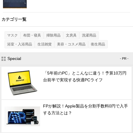
カテゴリ一覧
マスク
布団・寝具
掃除用品
文房具
洗濯用品
浴室・入浴用品
生活雑貨
美容・コスメ用品
衛生用品
Special
- PR -
「5年前のPC」とこんなに違う！予算10万円
台前半で実現する快適PCライフ
FPが解説！Apple製品を分割手数料0円で入手
する方法とは？