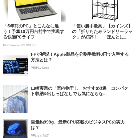
「5年前のPC」とこんなに違
「使い勝手最高」【カインズ】
う！予算10万円台前半で実現す
の「折りたたみランドリーラッ
る快適PCライフ
ク」が好評！ 「ほんとに...
PR(ITmedia PC USER)
FPが解説！Apple製品を分割手数料0円で入手する
方法とは？
PR(Fav-Log)
山崎実業の「室内物干し」おすすめ3選 コンパク
ト収納&出しっぱなしでも気にならな...
重量約999g、最新CPU搭載のビジネスPCの実力
は？
PR(ねとらぼ)