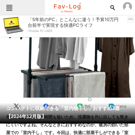
Fav-Logカテゴリー一覧
「5年前のPC」とこんなに違う！予算10万円
PR
台前半で実現する快適PCライフ
TOP
アウトドア用品
ITmedia PC USER
インテリア・収納
おもちゃ・ホビー
カメラ
キッチン家電
キッチン用品
ゲーム
コンテンツ・サービス
スイーツ・お菓子
スポーツ・レジャー
スマホ・携帯電話
パソコン・タブレット
ファッション
洗濯用品
2024/12/23 19:30（公開）
X
Share
LINE
hatena
ペット
コンパクトに収納できる「室内物干し」おすすめ3選
家電
【2024年12月版】
冬は気温が低く日照時間も短いため、洗濯物を外に出しても乾き
工具・DIY
本・DVD・CD
にくいですよね。そんなときにおすすめなのが、暖房の効いた部
生活家電
生活用品
屋での「室内干し」です。今回は、快適に部屋干しができる「室