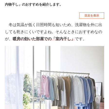
内物干し」のおすすめを紹介します。
空調・季節家電
美容・コスメ
目次を表示
腕時計
車・バイク
冬は気温が低く日照時間も短いため、洗濯物を外に出
釣り具・釣り用品
食品・飲料・お酒
しても乾きにくいですよね。そんなときにおすすめなの
食器・グラス・カトラリー
が、
暖房の効いた部屋での「室内干し」
です。
メディア
注目記事を集めた総合ページ
ITの今と未来を見通す
スマホと通信の最新トレンド
進化するPCとデバイスの未来
好きが集まる 比べて選べる
ビジネスと働き方のヒント