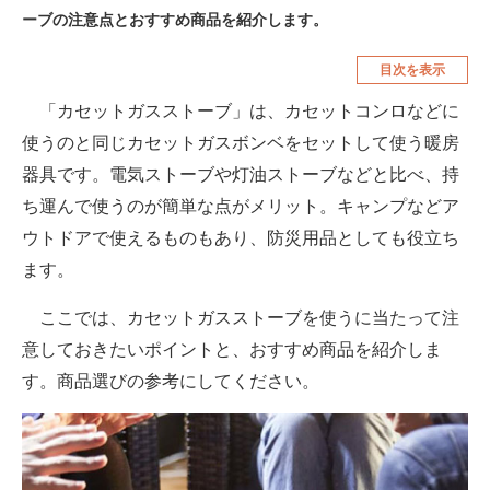
ーブの注意点とおすすめ商品を紹介します。
空調・季節家電
美容・コスメ
目次を表示
腕時計
車・バイク
「カセットガスストーブ」は、カセットコンロなどに
釣り具・釣り用品
食品・飲料・お酒
使うのと同じカセットガスボンベをセットして使う暖房
食器・グラス・カトラリー
器具です。電気ストーブや灯油ストーブなどと比べ、持
ち運んで使うのが簡単な点がメリット。キャンプなどア
メディア
ウトドアで使えるものもあり、防災用品としても役立ち
注目記事を集めた総合ページ
ます。
ITの今と未来を見通す
ここでは、カセットガスストーブを使うに当たって注
スマホと通信の最新トレンド
意しておきたいポイントと、おすすめ商品を紹介しま
す。商品選びの参考にしてください。
進化するPCとデバイスの未来
好きが集まる 比べて選べる
ビジネスと働き方のヒント