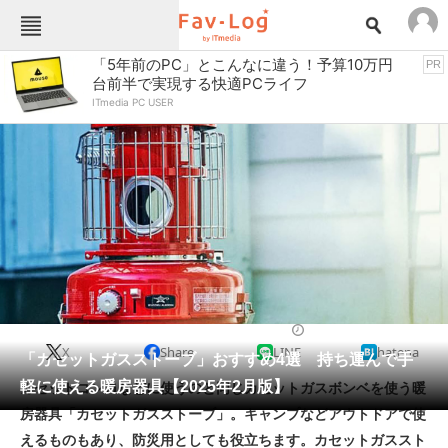
Fav-Logカテゴリー一覧
「5年前のPC」とこんなに違う！予算10万円
PR
台前半で実現する快適PCライフ
TOP
アウトドア用品
ITmedia PC USER
インテリア・収納
おもちゃ・ホビー
カメラ
キッチン家電
キッチン用品
ゲーム
コンテンツ・サービス
スイーツ・お菓子
スポーツ・レジャー
スマホ・携帯電話
パソコン・タブレット
ファッション
暖房器具
2025/02/13 16:30（公開）
X
Share
LINE
hatena
ペット
「カセットガスストーブ」おすすめ4選 持ち運んで手
家電
軽に使える暖房器具【2025年2月版】
カセットコンロなどに使うのと同じカセットガスボンベを使う暖
工具・DIY
本・DVD・CD
房器具「カセットガスストーブ」。キャンプなどアウトドアで使
生活家電
生活用品
えるものもあり、防災用としても役立ちます。カセットガススト