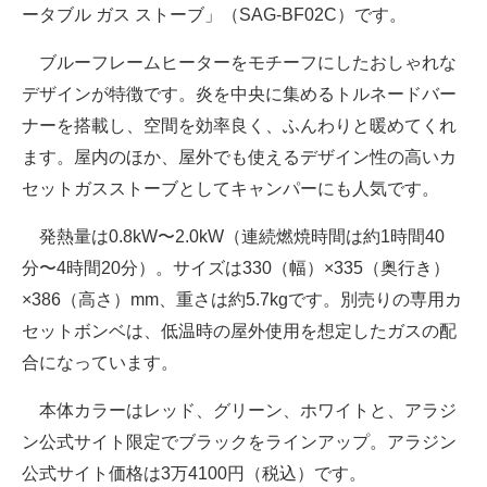
ータブル ガス ストーブ」（SAG-BF02C）です。
ブルーフレームヒーターをモチーフにしたおしゃれな
デザインが特徴です。炎を中央に集めるトルネードバー
ナーを搭載し、空間を効率良く、ふんわりと暖めてくれ
ます。屋内のほか、屋外でも使えるデザイン性の高いカ
セットガスストーブとしてキャンパーにも人気です。
発熱量は0.8kW〜2.0kW（連続燃焼時間は約1時間40
分〜4時間20分）。サイズは330（幅）×335（奥行き）
×386（高さ）mm、重さは約5.7kgです。別売りの専用カ
セットボンベは、低温時の屋外使用を想定したガスの配
合になっています。
本体カラーはレッド、グリーン、ホワイトと、アラジ
ン公式サイト限定でブラックをラインアップ。アラジン
公式サイト価格は3万4100円（税込）です。