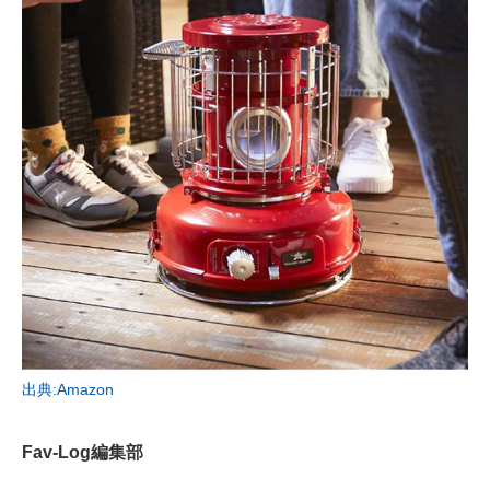
AI活用のいまが分かる
企業ITのトレンドを詳説
経営リーダーのコミュニティ
マーケ×ITの今がよく分かる
ITエンジニア向け専門サイト
企業向けIT製品の総合サイト
IT製品の技術・比較・事例
製造業のIT導入・活用を支援
出典:Amazon
モノづくり技術者専門サイト
Fav-Log編集部
エレクトロニクス専門サイト