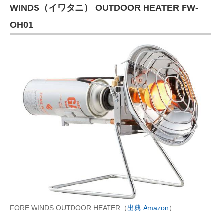
WINDS（イワタニ） OUTDOOR HEATER FW-
OH01
FORE WINDS OUTDOOR HEATER（
出典:Amazon
）