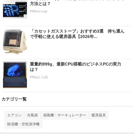
方法とは？
PR(Fav-Log)
「カセットガスストーブ」おすすめ3選 持ち運ん
で手軽に使える暖房器具【2026年...
重量約999g、最新CPU搭載のビジネスPCの実力
は？
PR(ねとらぼ)
カテゴリ一覧
エアコン
冷風扇
扇風機・サーキュレーター
暖房器具
除湿機・空気清浄機