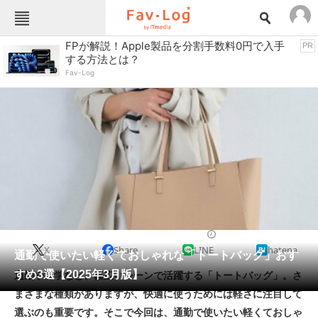
Fav-Logカテゴリー一覧
FPが解説！Apple製品を分割手数料0円で入手
PR
する方法とは？
TOP
アウトドア用品
Fav-Log
インテリア・収納
おもちゃ・ホビー
カメラ
キッチン家電
キッチン用品
ゲーム
コンテンツ・サービス
スイーツ・お菓子
スポーツ・レジャー
スマホ・携帯電話
パソコン・タブレット
ファッション
生活雑貨
2025/03/14 12:45（公開）
X
Share
LINE
hatena
ペット
通勤で使いたい軽くておしゃれな「トートバッグ」おす
家電
すめ3選【2025年3月版】
通勤や通学など、幅広いシーンで活躍する「トートバッグ」。さ
工具・DIY
本・DVD・CD
まざまな種類がありますが、快適に使うためには軽さに注目して
生活家電
生活用品
選ぶのも重要です。そこで今回は、通勤で使いたい軽くておしゃ