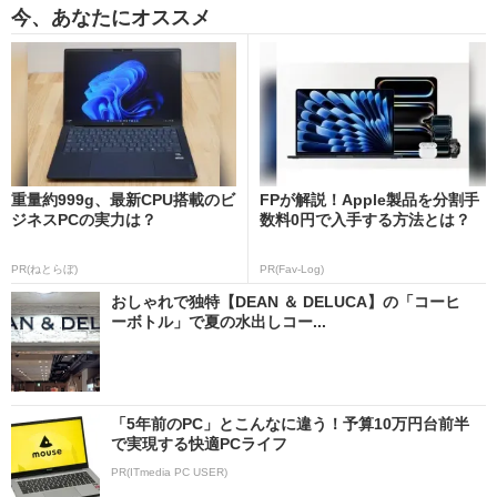
今、あなたにオススメ
重量約999g、最新CPU搭載のビ
FPが解説！Apple製品を分割手
ジネスPCの実力は？
数料0円で入手する方法とは？
PR(ねとらぼ)
PR(Fav-Log)
おしゃれで独特【DEAN ＆ DELUCA】の「コーヒ
ーボトル」で夏の水出しコー...
「5年前のPC」とこんなに違う！予算10万円台前半
で実現する快適PCライフ
PR(ITmedia PC USER)