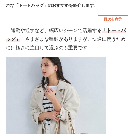
れな「トートバッグ」のおすすめを紹介します。
空調・季節家電
美容・コスメ
目次を表示
腕時計
車・バイク
通勤や通学など、幅広いシーンで活躍する
「トートバ
釣り具・釣り用品
食品・飲料・お酒
ッグ」
。さまざまな種類がありますが、快適に使うため
食器・グラス・カトラリー
には軽さに注目して選ぶのも重要です。
メディア
注目記事を集めた総合ページ
ITの今と未来を見通す
スマホと通信の最新トレンド
進化するPCとデバイスの未来
好きが集まる 比べて選べる
ビジネスと働き方のヒント