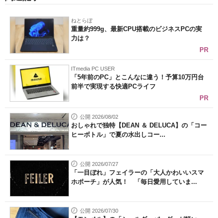
ねとらぼ
重量約999g、最新CPU搭載のビジネスPCの実
力は？
PR
ITmedia PC USER
「5年前のPC」とこんなに違う！予算10万円台
前半で実現する快適PCライフ
PR
公開 2026/08/02
おしゃれで独特【DEAN ＆ DELUCA】の「コー
ヒーボトル」で夏の水出しコー...
公開 2026/07/27
「一目ぼれ」フェイラーの「大人かわいいスマ
ホポーチ」が人気！ 「毎日愛用していま...
公開 2026/07/30