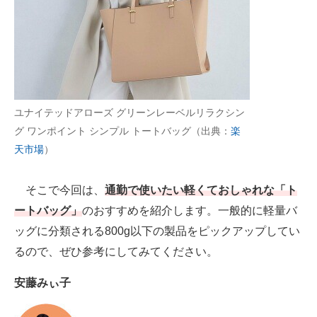
AI活用のいまが分かる
企業ITのトレンドを詳説
経営リーダーのコミュニティ
ユナイテッドアローズ グリーンレーベルリラクシン
マーケ×ITの今がよく分かる
グ ワンポイント シンプル トートバッグ（出典：
楽
天市場
）
ITエンジニア向け専門サイト
企業向けIT製品の総合サイト
そこで今回は、
通勤で使いたい軽くておしゃれな「ト
ートバッグ」
のおすすめを紹介します。一般的に軽量バ
IT製品の技術・比較・事例
ッグに分類される800g以下の製品をピックアップしてい
製造業のIT導入・活用を支援
るので、ぜひ参考にしてみてください。
モノづくり技術者専門サイト
安藤みぃ子
エレクトロニクス専門サイト