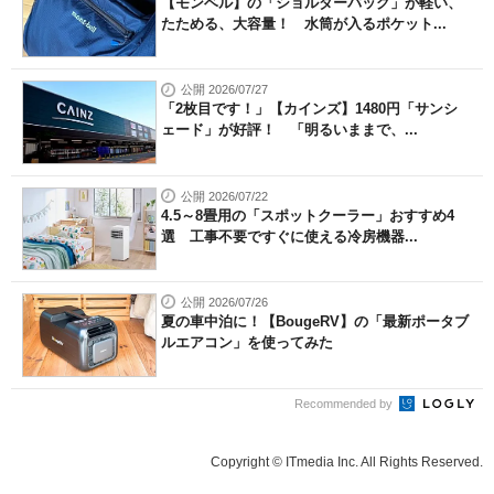
【モンベル】の「ショルダーバッグ」が軽い、
たためる、大容量！ 水筒が入るポケット...
公開 2026/07/27
「2枚目です！」【カインズ】1480円「サンシ
ェード」が好評！ 「明るいままで、...
公開 2026/07/22
4.5～8畳用の「スポットクーラー」おすすめ4
選 工事不要ですぐに使える冷房機器...
公開 2026/07/26
夏の車中泊に！【BougeRV】の「最新ポータブ
ルエアコン」を使ってみた
Recommended by
Copyright © ITmedia Inc. All Rights Reserved.