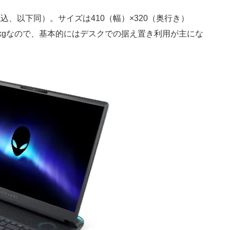
込、以下同）。サイズは410（幅）×320（奥行き）
4.34kgなので、基本的にはデスクでの据え置き利用が主にな