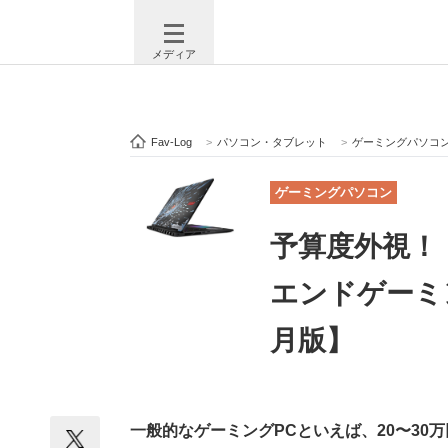
メディア
Fav-Log
>
パソコン・タブレット
>
ゲーミングパソコ
注目記事を集めた総合ページ
ITの今
ゲーミングパソコン
予算度外視！
ビジネスと働き方のヒント
AI活用
エンドゲーミン
月版】
ITエンジニア向け専門サイト
企業向けI
一般的なゲーミングPCといえば、20〜3
モノづくり技術者専門サイト
エレクトロ