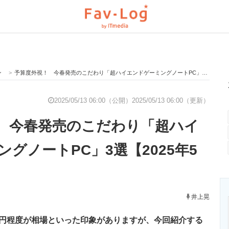
ン
>
予算度外視！ 今春発売のこだわり「超ハイエンドゲーミングノートPC」3選【2025年5月版】
と未来を見通す
スマホと通信の最新トレンド
進化するPCとデ
2025/05/13 06:00（公開）
2025/05/13 06:00（更新）
 今春発売のこだわり「超ハイ
のいまが分かる
企業ITのトレンドを詳説
経営リーダーの
グノートPC」3選【2025年5
T製品の総合サイト
IT製品の技術・比較・事例
製造業のIT導入
井上晃
0万円程度が相場といった印象がありますが、今回紹介する
ニクス専門サイト
電子設計の基本と応用
エネルギーの専