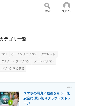
検索
ログイン
バイスの未来
好きが集まる 比べて選べる
カテゴリ一覧
2in1
ゲーミングパソコン
タブレット
コミュニティ
マーケ×ITの今がよく分かる
デスクトップパソコン
ノートパソコン
パソコン周辺機器
・活用を支援
- PR -
スマホの写真／動画をもう一段
安全に 買い切りクラウドストレ
門メディア
建設×テクノロジーの最前線
ージ