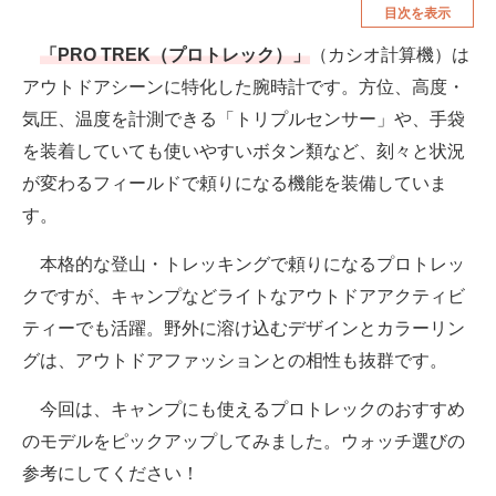
目次を表示
空調・季節家電
美容・コスメ
「PRO TREK（プロトレック）」
（カシオ計算機）は
腕時計
車・バイク
アウトドアシーンに特化した腕時計です。方位、高度・
釣り具・釣り用品
食品・飲料・お酒
気圧、温度を計測できる「トリプルセンサー」や、手袋
を装着していても使いやすいボタン類など、刻々と状況
食器・グラス・カトラリー
が変わるフィールドで頼りになる機能を装備していま
す。
メディア
注目記事を集めた総合ページ
本格的な登山・トレッキングで頼りになるプロトレッ
クですが、キャンプなどライトなアウトドアアクティビ
ITの今と未来を見通す
ティーでも活躍。野外に溶け込むデザインとカラーリン
スマホと通信の最新トレンド
グは、アウトドアファッションとの相性も抜群です。
進化するPCとデバイスの未来
今回は、キャンプにも使えるプロトレックのおすすめ
のモデルをピックアップしてみました。ウォッチ選びの
好きが集まる 比べて選べる
参考にしてください！
ビジネスと働き方のヒント