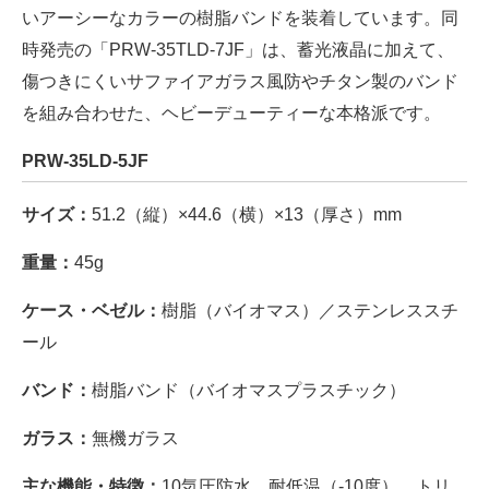
いアーシーなカラーの樹脂バンドを装着しています。同
時発売の「PRW-35TLD-7JF」は、蓄光液晶に加えて、
傷つきにくいサファイアガラス風防やチタン製のバンド
を組み合わせた、ヘビーデューティーな本格派です。
PRW-35LD-5JF
サイズ：
51.2（縦）×44.6（横）×13（厚さ）mm
重量：
45g
ケース・ベゼル：
樹脂（バイオマス）／ステンレススチ
ール
バンド：
樹脂バンド（バイオマスプラスチック）
ガラス：
無機ガラス
主な機能・特徴：
10気圧防水、耐低温（-10度）、トリ