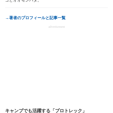
ゴとオオモンハタ。
電子設計の基本と応用
エネルギーの専門メディア
→著者のプロフィールと記事一覧
advertisement
建設×テクノロジーの最前線
ちょっと気になるネットの話題
キャンプでも活躍する「プロトレック」