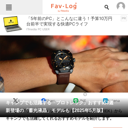
Fav-Logカテゴリー一覧
「5年前のPC」とこんなに違う！予算10万円
PR
台前半で実現する快適PCライフ
TOP
アウトドア用品
ITmedia PC USER
インテリア・収納
おもちゃ・ホビー
カメラ
キッチン家電
キッチン用品
ゲーム
コンテンツ・サービス
スイーツ・お菓子
スポーツ・レジャー
スマホ・携帯電話
パソコン・タブレット
ファッション
アウトドアウォッチ
2025/05/13 17:02（公開）
X
Share
LINE
hatena
ペット
キャンプでも活躍する「プロトレック」おすすめ3選
家電
新登場の「蓄光液晶」モデルも【2025年5月版】
カシオのアウトドアウォッチ、プロトレック（PRO TREK）から
工具・DIY
本・DVD・CD
キャンプでも活躍してくれるおすすめモデルを紹介します。
生活家電
生活用品