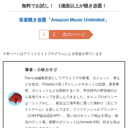
無料でお試し！ 1億曲以上が聴き放題！
音楽聴き放題「Amazon Music Unlimited」
1
2
次のページ
※本ページはアフィリエイトプログラムによる収益を得ています
筆者：小林カサゴ
Fav-Log編集部員としてアウトドアや家電、ガジェット、車な
どを担当。ITmediaで長くITトレンドやネットの話題、業界事
情、ガジェットなどを取材する一方、学生時代の野宿旅行か
ら各地でキャンプを楽しんできました。キャンプのポリシー
は「シンプルに」。最近は三浦半島に通って海釣り（主にラ
イトゲーム）を楽しんでます。ファイナンシャルプランナー
（日本FP協会認定AFP）。思い出のキャンプ地は大雪山・旭
岳のテント場。最愛のガジェットはJornada 690。好きな魚は