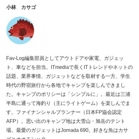
小林 カサゴ
AI活用のいまが分かる
企業ITのトレンドを詳説
経営リーダーのコミュニティ
マーケ×ITの今がよく分かる
Fav-Log編集部員としてアウトドアや家電、ガジェッ
ITエンジニア向け専門サイト
ト、車などを担当。ITmediaで長くITトレンドやネットの
話題、業界事情、ガジェットなどを取材する一方、学生
企業向けIT製品の総合サイト
時代の野宿旅行から各地でキャンプを楽しんできまし
IT製品の技術・比較・事例
た。キャンプのポリシーは「シンプルに」。最近は三浦
半島に通って海釣り（主にライトゲーム）を楽しんでま
製造業のIT導入・活用を支援
す。ファイナンシャルプランナー（日本FP協会認定
モノづくり技術者専門サイト
AFP）。思い出のキャンプ地は大雪山・旭岳のテント
場。最愛のガジェットはJornada 690。好きな魚はカサ
エレクトロニクス専門サイト