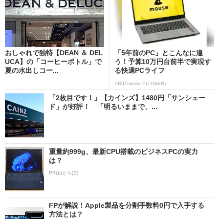
おしゃれで独特【DEAN ＆ DEL
「5年前のPC」とこんなに違
UCA】の「コーヒーボトル」で
う！予算10万円台前半で実現す
夏の水出しコー...
る快適PCライフ
PR(ITmedia PC USER)
「2枚目です！」【カインズ】1480円「サンシェー
ド」が好評！ 「明るいままで、...
重量約999g、最新CPU搭載のビジネスPCの実力
は？
PR(ねとらぼ)
FPが解説！Apple製品を分割手数料0円で入手する
方法とは？