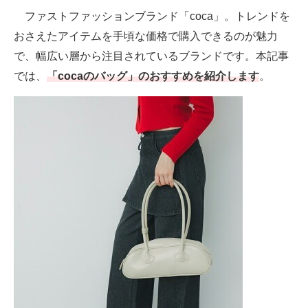
ファストファッションブランド「coca」。トレンドを
空調・季節家電
美容・コスメ
おさえたアイテムを手頃な価格で購入できるのが魅力
腕時計
車・バイク
で、幅広い層から注目されているブランドです。本記事
釣り具・釣り用品
食品・飲料・お酒
では、
「cocaのバッグ」のおすすめを紹介します
。
食器・グラス・カトラリー
メディア
注目記事を集めた総合ページ
ITの今と未来を見通す
スマホと通信の最新トレンド
進化するPCとデバイスの未来
好きが集まる 比べて選べる
ビジネスと働き方のヒント