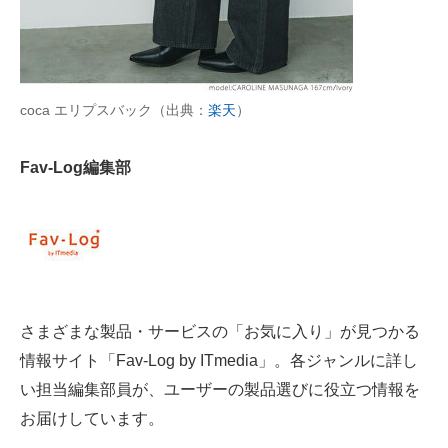
AI活用のいまが分かる
企業ITのトレンドを詳説
coca エリプスバック（出典：
楽天
）
経営リーダーのコミュニティ
Fav-Log編集部
マーケ×ITの今がよく分かる
ITエンジニア向け専門サイト
企業向けIT製品の総合サイト
IT製品の技術・比較・事例
さまざまな製品・サービスの「お気に入り」が見つかる
製造業のIT導入・活用を支援
情報サイト「Fav-Log by ITmedia」。各ジャンルに詳し
モノづくり技術者専門サイト
い担当編集部員が、ユーザーの製品選びに役立つ情報を
お届けしています。
エレクトロニクス専門サイト