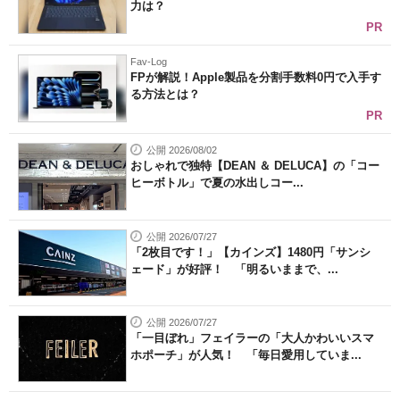
力は？
PR
Fav-Log
FPが解説！Apple製品を分割手数料0円で入手す
る方法とは？
PR
公開 2026/08/02
おしゃれで独特【DEAN ＆ DELUCA】の「コー
ヒーボトル」で夏の水出しコー...
公開 2026/07/27
「2枚目です！」【カインズ】1480円「サンシ
ェード」が好評！ 「明るいままで、...
公開 2026/07/27
「一目ぼれ」フェイラーの「大人かわいいスマ
ホポーチ」が人気！ 「毎日愛用していま...