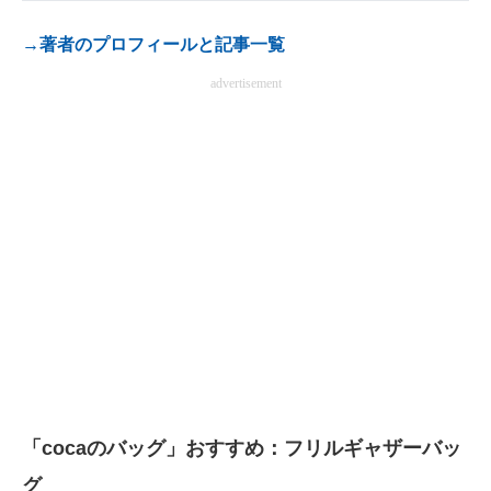
電子設計の基本と応用
→著者のプロフィールと記事一覧
エネルギーの専門メディア
advertisement
建設×テクノロジーの最前線
ちょっと気になるネットの話題
「cocaのバッグ」おすすめ：フリルギャザーバッ
グ