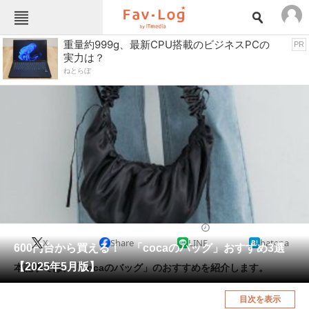
Fav-Logカテゴリー一覧
重量約999g、最新CPU搭載のビジネスPCの
PR
実力は？
TOP
アウトドア用品
ねとらぼ
インテリア・収納
おもちゃ・ホビー
カメラ
キッチン家電
キッチン用品
ゲーム
コンテンツ・サービス
スイーツ・お菓子
スポーツ・レジャー
スマホ・携帯電話
パソコン・タブレット
ファッション
バッグ・クーラーボックス
2025/05/25 08:00（公開）
X
Share
LINE
hatena
ペット
600円台から買える！ 「cocaのバッグ」おすすめ3選
家電
【2025年5月版】
本記事では、「cocaのバッグ」のおすすめを紹介します。
工具・DIY
本・DVD・CD
目次を表示
生活家電
生活用品