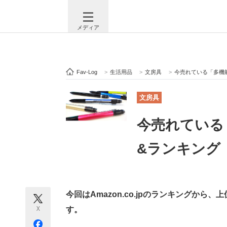
メディア
Fav-Log
>
生活用品
>
文房具
>
今売れている「多機能
注目記事を集めた総合ページ
ITの今
文房具
今売れている
ビジネスと働き方のヒント
AI活用
&ランキング【
ITエンジニア向け専門サイト
企業向けI
今回はAmazon.co.jpのランキングから
X
す。
モノづくり技術者専門サイト
エレクトロ