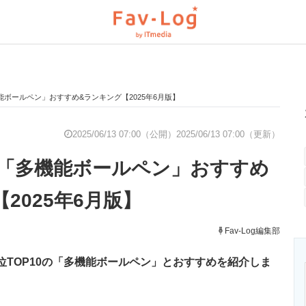
ボールペン」おすすめ&ランキング【2025年6月版】
と未来を見通す
スマホと通信の最新トレンド
進化するPCとデ
2025/06/13 07:00（公開）
2025/06/13 07:00（更新）
「多機能ボールペン」おすすめ
のいまが分かる
企業ITのトレンドを詳説
経営リーダーの
2025年6月版】
T製品の総合サイト
IT製品の技術・比較・事例
Fav-Log編集部
製造業のIT導入
、上位TOP10の「多機能ボールペン」とおすすめを紹介しま
ニクス専門サイト
電子設計の基本と応用
エネルギーの専