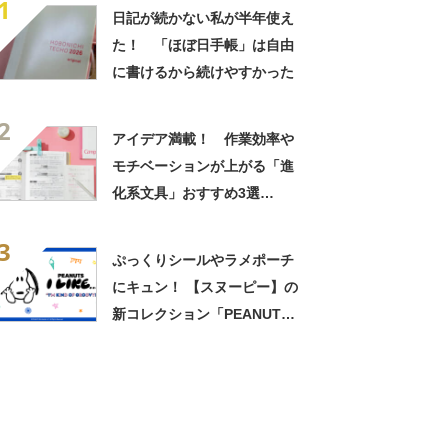
1
日記が続かない私が半年使え
た！ 「ほぼ日手帳」は自由
に書けるから続けやすかった
2
アイデア満載！ 作業効率や
モチベーションが上がる「進
化系文具」おすすめ3選
【2026年8月版】
3
ぷっくりシールやラメポーチ
にキュン！ 【スヌーピー】の
新コレクション「PEANUTS I
LIKE…」おすすめ3選【2026
年7月版】