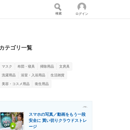
検索
ログイン
バイスの未来
好きが集まる 比べて選べる
カテゴリ一覧
マスク
布団・寝具
掃除用品
文房具
コミュニティ
マーケ×ITの今がよく分かる
洗濯用品
浴室・入浴用品
生活雑貨
美容・コスメ用品
衛生用品
・活用を支援
- PR -
スマホの写真／動画をもう一段
安全に 買い切りクラウドストレ
門メディア
建設×テクノロジーの最前線
ージ