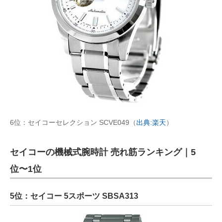
6位：セイコーセレクション SCVE049（
出典:楽天
）
セイコーの機械式腕時計 売れ筋ランキング｜5
位〜1位
5位：セイコー 5スポーツ SBSA313