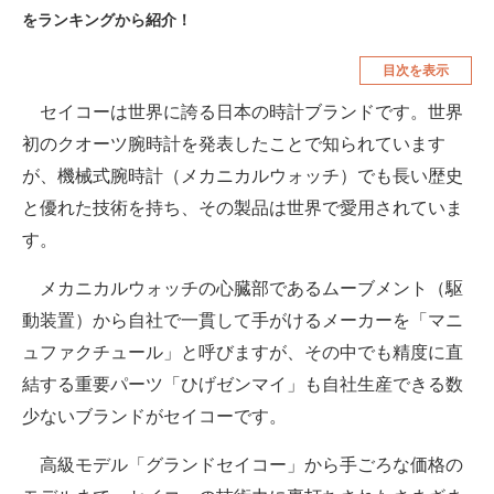
をランキングから紹介！
空調・季節家電
美容・コスメ
目次を表示
腕時計
車・バイク
セイコーは世界に誇る日本の時計ブランドです。世界
釣り具・釣り用品
食品・飲料・お酒
初のクオーツ腕時計を発表したことで知られています
食器・グラス・カトラリー
が、機械式腕時計（メカニカルウォッチ）でも長い歴史
と優れた技術を持ち、その製品は世界で愛用されていま
メディア
す。
注目記事を集めた総合ページ
メカニカルウォッチの心臓部であるムーブメント（駆
ITの今と未来を見通す
動装置）から自社で一貫して手がけるメーカーを「マニ
スマホと通信の最新トレンド
ュファクチュール」と呼びますが、その中でも精度に直
結する重要パーツ「ひげゼンマイ」も自社生産できる数
進化するPCとデバイスの未来
少ないブランドがセイコーです。
好きが集まる 比べて選べる
高級モデル「グランドセイコー」から手ごろな価格の
ビジネスと働き方のヒント