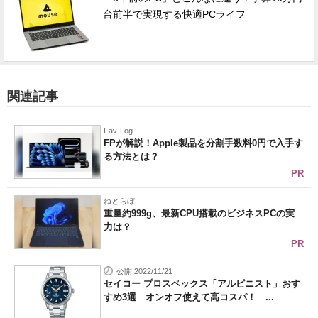
台前半で実現する快適PCライフ
関連記事
Fav-Log
FPが解説！Apple製品を分割手数料0円で入手す
る方法とは？
PR
ねとらぼ
重量約999g、最新CPU搭載のビジネスPCの実
力は？
PR
公開 2022/11/21
セイコー プロスペックス「アルピニスト」おす
すめ3選 オンオフ使えて高コスパ！ ...