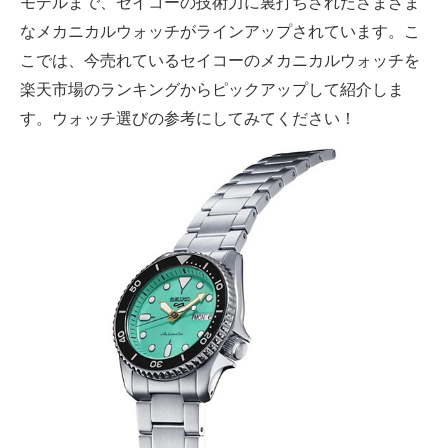
モデルまで、セイコーの技術力に裏打ちされたさまざま
なメカニカルウォッチがラインアップされています。こ
AI活用のいまが分かる
こでは、今売れているセイコーのメカニカルウォッチを
企業ITのトレンドを詳説
楽天市場のランキングからピックアップして紹介しま
す。ウォッチ選びの参考にしてみてください！
経営リーダーのコミュニティ
マーケ×ITの今がよく分かる
ITエンジニア向け専門サイト
企業向けIT製品の総合サイト
IT製品の技術・比較・事例
製造業のIT導入・活用を支援
モノづくり技術者専門サイト
エレクトロニクス専門サイト