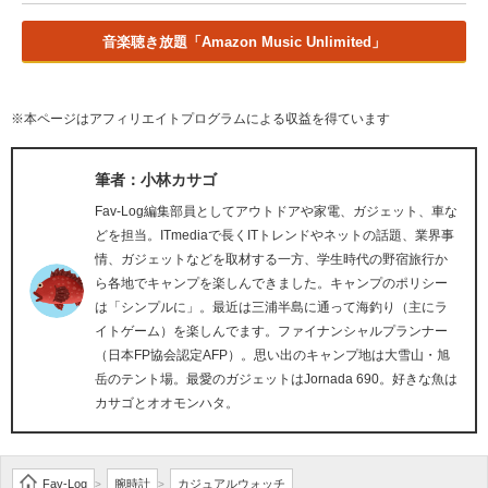
音楽聴き放題「Amazon Music Unlimited」
※本ページはアフィリエイトプログラムによる収益を得ています
筆者：小林カサゴ
Fav-Log編集部員としてアウトドアや家電、ガジェット、車な
どを担当。ITmediaで長くITトレンドやネットの話題、業界事
情、ガジェットなどを取材する一方、学生時代の野宿旅行か
ら各地でキャンプを楽しんできました。キャンプのポリシー
は「シンプルに」。最近は三浦半島に通って海釣り（主にラ
イトゲーム）を楽しんでます。ファイナンシャルプランナー
（日本FP協会認定AFP）。思い出のキャンプ地は大雪山・旭
岳のテント場。最愛のガジェットはJornada 690。好きな魚は
カサゴとオオモンハタ。
Fav-Log
腕時計
カジュアルウォッチ
>
>