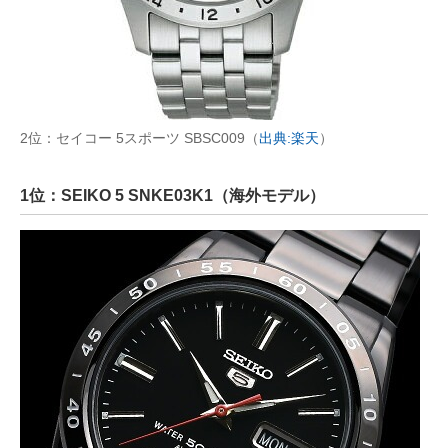
2位：セイコー 5スポーツ SBSC009（
出典:楽天
）
1位：SEIKO 5 SNKE03K1（海外モデル）