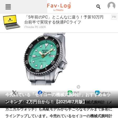
Fav-Logカテゴリー一覧
「5年前のPC」とこんなに違う！予算10万円
PR
台前半で実現する快適PCライフ
TOP
アウトドア用品
ITmedia PC USER
インテリア・収納
おもちゃ・ホビー
カメラ
キッチン家電
キッチン用品
ゲーム
コンテンツ・サービス
スイーツ・お菓子
スポーツ・レジャー
スマホ・携帯電話
パソコン・タブレット
ファッション
カジュアルウォッチ
2025/07/11 16:45（公開）
X
Share
LINE
hatena
ペット
今売れている「セイコーの機械式腕時計」おすすめ＆ラ
家電
ンキング 2万円台から！【2025年7月版】
世界に誇る日本の時計ブランド「セイコー」。機械式腕時計（メ
工具・DIY
本・DVD・CD
カニカルウォッチ）も高級モデルから手ごろなモデルまで多彩に
生活家電
生活用品
ラインアップしています。今売れているセイコーの機械式腕時計