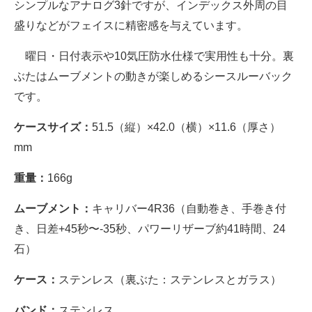
シンプルなアナログ3針ですが、インデックス外周の目
盛りなどがフェイスに精密感を与えています。
曜日・日付表示や10気圧防水仕様で実用性も十分。裏
ぶたはムーブメントの動きが楽しめるシースルーバック
です。
ケースサイズ：
51.5（縦）×42.0（横）×11.6（厚さ）
mm
重量：
166g
ムーブメント：
キャリバー4R36（自動巻き、手巻き付
き、日差+45秒〜-35秒、パワーリザーブ約41時間、24
石）
ケース：
ステンレス（裏ぶた：ステンレスとガラス）
バンド：
ステンレス