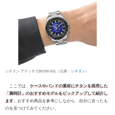
AI活用のいまが分かる
企業ITのトレンドを詳説
経営リーダーのコミュニティ
マーケ×ITの今がよく分かる
ITエンジニア向け専門サイト
企業向けIT製品の総合サイト
シチズン アテッサ CB0288-65L（出典：
シチズン
）
IT製品の技術・比較・事例
ここでは、
ケースやバンドの素材にチタンを採用した
製造業のIT導入・活用を支援
「腕時計」のおすすめモデルをピックアップして紹介し
モノづくり技術者専門サイト
ます
。おすすめ商品を参考にしながら、自分に合ったも
のを見つけてみてください。
エレクトロニクス専門サイト