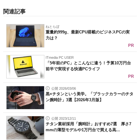
関連記事
ねとらぼ
重量約999g、最新CPU搭載のビジネスPCの実
力は？
PR
ITmedia PC USER
「5年前のPC」とこんなに違う！予算10万円台
前半で実現する快適PCライフ
PR
公開 2026/03/06
黒×チタンという美学。「ブラックカラーのチタ
ン腕時計」3選【2026年3月版】
公開 2023/12/11
チタン素材採用「腕時計」おすすめ7選 厚さ7
mmの薄型モデルや1万円台で買える高...