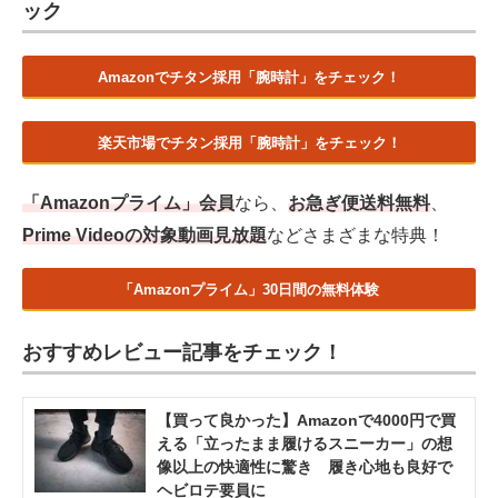
ック
Amazonでチタン採用「腕時計」をチェック！
楽天市場でチタン採用「腕時計」をチェック！
「Amazonプライム」会員
なら、
お急ぎ便送料無料
、
Prime Videoの対象動画見放題
などさまざまな特典！
「Amazonプライム」30日間の無料体験
おすすめレビュー記事をチェック！
【買って良かった】Amazonで4000円で買
える「立ったまま履けるスニーカー」の想
像以上の快適性に驚き 履き心地も良好で
ヘビロテ要員に