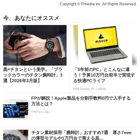
Copyright © ITmedia Inc. All Rights Reserved.
今、あなたにオススメ
黒×チタンという美学。「ブラ
「5年前のPC」とこんなに違
ックカラーのチタン腕時計」3
う！予算10万円台前半で実現す
選【2026年3月版】
る快適PCライフ
PR(ITmedia PC USER)
FPが解説！Apple製品を分割手数料0円で入手する
方法とは？
PR(Fav-Log)
チタン素材採用「腕時計」おすすめ7選 厚さ7mm
の薄型モデルや1万円台で買える高...