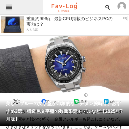
Fav-Logカテゴリー一覧
重量約999g、最新CPU搭載のビジネスPCの
PR
実力は？
TOP
アウトドア用品
ねとらぼ
インテリア・収納
おもちゃ・ホビー
カメラ
キッチン家電
キッチン用品
ゲーム
コンテンツ・サービス
スイーツ・お菓子
スポーツ・レジャー
スマホ・携帯電話
パソコン・タブレット
ファッション
ドレスウォッチ
2025/07/15 06:00（公開）
X
Share
LINE
hatena
ペット
美しいブルーの文字盤が印象的な「チタン腕時計」おす
家電
すめ3選 構造色文字盤の数量限定モデルなど【2025年7
素材にチタン（チタニウム）を使用した腕時計は、一般的なステ
工具・DIY
本・DVD・CD
月版】
ンレス素材と比べて軽く、金属アレルギーも起こしにくいなど、
生活家電
生活用品
さまざまなメリットを持っています。ここでは、ケースやバンド