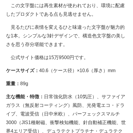
この文字盤には再生素材が使われており、環境に配慮
したプロダクトである点も見逃せません。
見るたびに表情を変えるひと味違った文字盤が魅力的
な1本。シンプルな3針デザインで、構造色文字盤の美し
さを思う存分堪能できます。
公式サイト価格は15万9500円です。
ケースサイズ：
40.6（ケース径）×10.6（厚さ）mm
重量：
89g
主な機能・特徴：
日常強化防水（10気圧）、サファイア
ガラス（無反射コーティング）風防、光発電エコ・ドラ
イブ、電波受信（日中米欧）、パーフェックスマルチ
3000（JIS1種耐磁、衝撃検知機能、針自動補正機能、世
界4エリア受信）、デュラテクトプラチナ・デュラテク