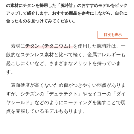
の素材にチタンを採用した「腕時計」のおすすめモデルをピック
空調・季節家電
美容・コスメ
アップして紹介します。おすすめ商品を参考にしながら、自分に
腕時計
車・バイク
合ったものを見つけてみてください。
釣り具・釣り用品
食品・飲料・お酒
目次を表示
食器・グラス・カトラリー
素材に
チタン（チタニウム）
を使用した腕時計は、一
般的なステンレス素材と比べて軽く、金属アレルギーも
メディア
起こしにくいなど、さまざまなメリットを持っていま
注目記事を集めた総合ページ
す。
ITの今と未来を見通す
表面硬度が高くないため傷がつきやすい弱点がありま
すが、シチズンの「デュラテクト」やセイコーの「ダイ
スマホと通信の最新トレンド
ヤシールド」などのようにコーティングを施すことで弱
進化するPCとデバイスの未来
点を克服しているモデルもあります。
好きが集まる 比べて選べる
ビジネスと働き方のヒント