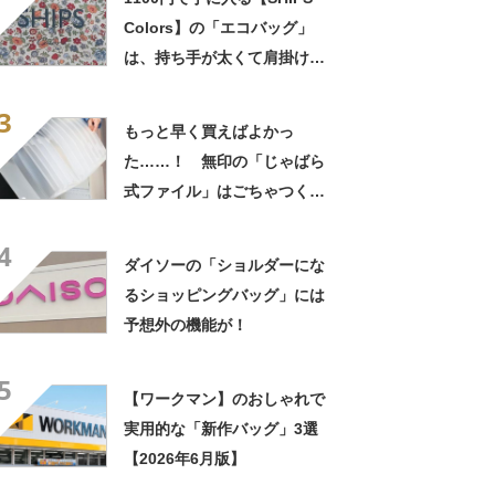
Colors】の「エコバッグ」
は、持ち手が太くて肩掛け快
適！
3
もっと早く買えばよかっ
た……！ 無印の「じゃばら
式ファイル」はごちゃつく取
扱説明書の整理に便利だった
4
ダイソーの「ショルダーにな
るショッピングバッグ」には
予想外の機能が！
5
【ワークマン】のおしゃれで
実用的な「新作バッグ」3選
【2026年6月版】