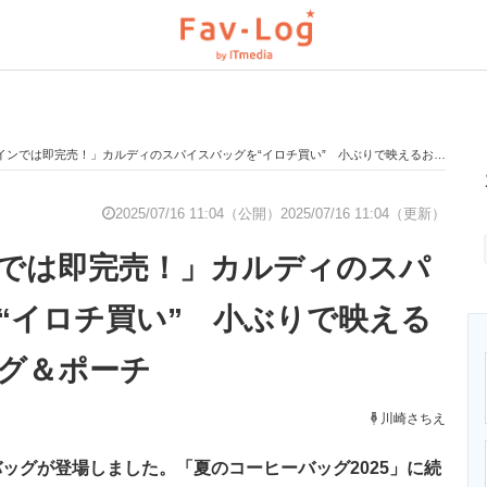
ンでは即完売！」カルディのスパイスバッグを“イロチ買い” 小ぶりで映えるおしゃれバッグ＆ポーチ
と未来を見通す
スマホと通信の最新トレンド
進化するPCとデ
2025/07/16 11:04（公開）
2025/07/16 11:04（更新）
では即完売！」カルディのスパ
のいまが分かる
企業ITのトレンドを詳説
経営リーダーの
“イロチ買い” 小ぶりで映える
グ＆ポーチ
T製品の総合サイト
IT製品の技術・比較・事例
製造業のIT導入
川崎さちえ
ッグが登場しました。「夏のコーヒーバッグ2025」に続
ニクス専門サイト
電子設計の基本と応用
エネルギーの専