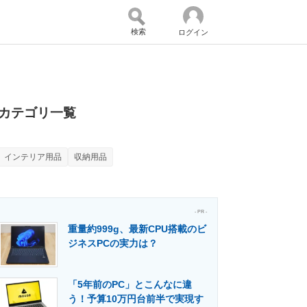
検索
ログイン
バイスの未来
好きが集まる 比べて選べる
カテゴリ一覧
インテリア用品
収納用品
コミュニティ
マーケ×ITの今がよく分かる
- PR -
重量約999g、最新CPU搭載のビ
・活用を支援
ジネスPCの実力は？
「5年前のPC」とこんなに違
門メディア
建設×テクノロジーの最前線
う！予算10万円台前半で実現す