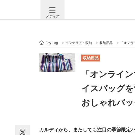
メディア
Fav-Log
>
インテリア・収納
>
収納用品
>
「オンライ
注目記事を集めた総合ページ
ITの今
収納用品
「オンライン
ビジネスと働き方のヒント
AI活用
イスバッグを
おしゃれバッ
ITエンジニア向け専門サイト
企業向けI
カルディから、またしても注目の季節限定バ
モノづくり技術者専門サイト
エレクトロ