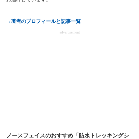
電子設計の基本と応用
エネルギーの専門メディア
→著者のプロフィールと記事一覧
advertisement
建設×テクノロジーの最前線
ちょっと気になるネットの話題
ノースフェイスのおすすめ「防水トレッキングシ