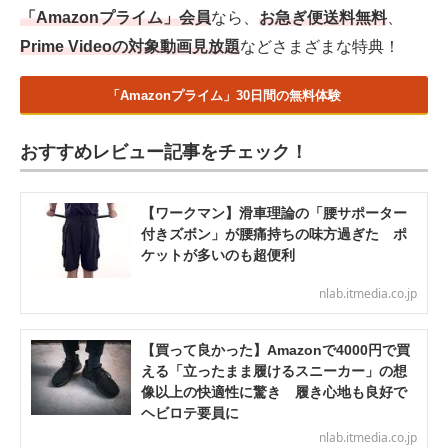
「Amazonプライム」会員
なら、
お急ぎ便送料無料
、
Prime Videoの対象動画見放題
などさまざまな特典！
「Amazonプライム」30日間の無料体験
おすすめレビュー記事をチェック！
【ワークマン】滑車理論の「腰サポーター
付きズボン」が腰痛持ちの味方過ぎた ポ
ケットが多いのも超便利
nlab.itmedia.co.jp
【買って良かった】Amazonで4000円で買
える「立ったまま履けるスニーカー」の想
像以上の快適性に驚き 履き心地も良好で
ヘビロテ要員に
nlab.itmedia.co.jp