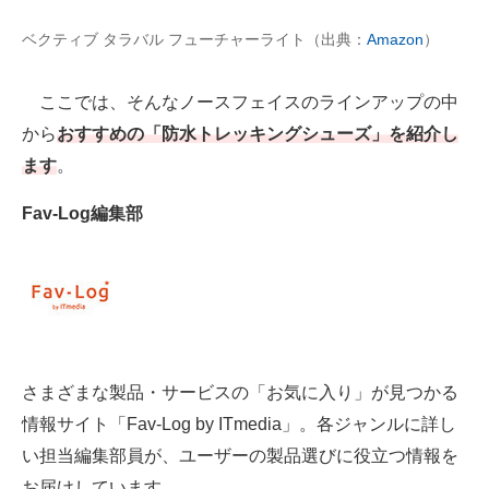
ベクティブ タラバル フューチャーライト（出典：
Amazon
）
AI活用のいまが分かる
企業ITのトレンドを詳説
ここでは、そんなノースフェイスのラインアップの中
から
おすすめの「防水トレッキングシューズ」を紹介し
経営リーダーのコミュニティ
ます
。
マーケ×ITの今がよく分かる
Fav-Log編集部
ITエンジニア向け専門サイト
企業向けIT製品の総合サイト
IT製品の技術・比較・事例
製造業のIT導入・活用を支援
さまざまな製品・サービスの「お気に入り」が見つかる
モノづくり技術者専門サイト
情報サイト「Fav-Log by ITmedia」。各ジャンルに詳し
い担当編集部員が、ユーザーの製品選びに役立つ情報を
エレクトロニクス専門サイト
お届けしています。