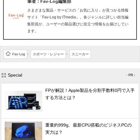
筆者：Fav-Log編集部
さまざまな製品・サービスの「お気に入り」が見つかる情報
サイト「Fav-Log by ITmedia」。各ジャンルに詳しい担当編
集部員が、ユーザーの製品選びに役立つ情報をお届けしてい
ます。
Fav-Log
スポーツ・レジャー
スニーカー
>
>
Special
- PR -
FPが解説！Apple製品を分割手数料0円で入手
する方法とは？
重量約999g、最新CPU搭載のビジネスPCの
実力は？