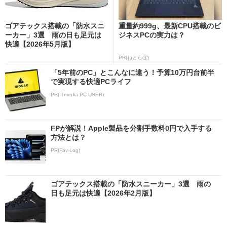
ゴアテックス搭載の「防水スニ
重量約999g、最新CPU搭載のビ
ーカー」3選 雨の日も足元は
ジネスPCの実力は？
快適【2026年5月版】
PR(ねとらぼ)
「5年前のPC」とこんなに違う！予算10万円台前半
で実現する快適PCライフ
PR(ITmedia PC USER)
FPが解説！Apple製品を分割手数料0円で入手する
方法とは？
PR(Fav-Log)
ゴアテックス搭載の「防水スニーカー」3選 雨の
日も足元は快適【2026年2月版】