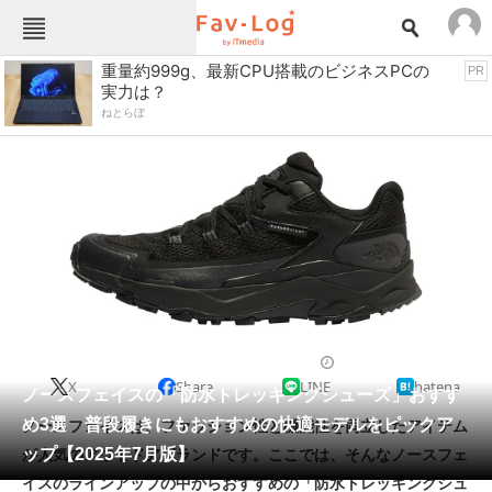
Fav-Logカテゴリー一覧
重量約999g、最新CPU搭載のビジネスPCの
PR
実力は？
TOP
アウトドア用品
ねとらぼ
インテリア・収納
おもちゃ・ホビー
カメラ
キッチン家電
キッチン用品
ゲーム
コンテンツ・サービス
スイーツ・お菓子
スポーツ・レジャー
スマホ・携帯電話
パソコン・タブレット
ファッション
スニーカー
2025/07/27 06:00（公開）
X
Share
LINE
hatena
ペット
ノースフェイスの「防水トレッキングシューズ」おすす
家電
め3選 普段履きにもおすすめの快適モデルをピックア
ノースフェイスは、ファッション性と機能性を両立したアイテム
工具・DIY
本・DVD・CD
ップ【2025年7月版】
が人気のアウトドアブランドです。ここでは、そんなノースフェ
生活家電
生活用品
イスのラインアップの中からおすすめの「防水トレッキングシュ