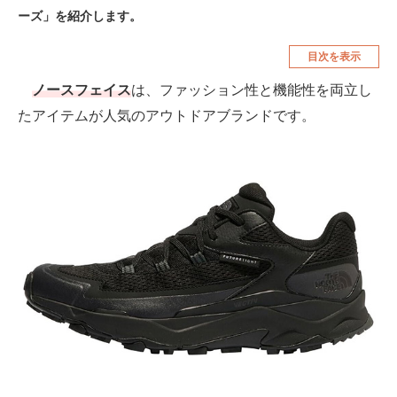
ーズ」を紹介します。
空調・季節家電
美容・コスメ
目次を表示
腕時計
車・バイク
ノースフェイス
は、ファッション性と機能性を両立し
釣り具・釣り用品
食品・飲料・お酒
たアイテムが人気のアウトドアブランドです。
食器・グラス・カトラリー
メディア
注目記事を集めた総合ページ
ITの今と未来を見通す
スマホと通信の最新トレンド
進化するPCとデバイスの未来
好きが集まる 比べて選べる
ビジネスと働き方のヒント