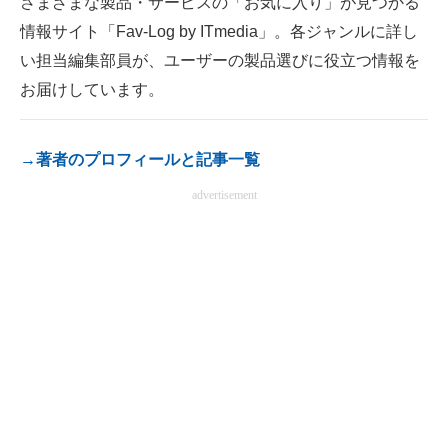
さまざまな製品・サービスの「お気に入り」が見つかる
電子設計の基本と応用
情報サイト「Fav-Log by ITmedia」。各ジャンルに詳し
い担当編集部員が、ユーザーの製品選びに役立つ情報を
エネルギーの専門メディア
お届けしています。
建設×テクノロジーの最前線
ちょっと気になるネットの話題
→著者のプロフィールと記事一覧
advertisement