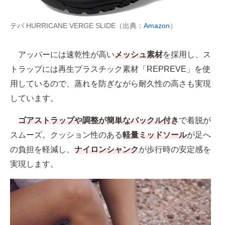
テバ HURRICANE VERGE SLIDE（出典：
Amazon
）
アッパーには速乾性が高い
メッシュ素材
を採用し、ス
トラップには再生プラスチック素材「REPREVE」を使
用しているので、蒸れを防ぎながら耐久性の高さも実現
しています。
ゴアストラップや調整が簡単なバックル付き
で着脱が
スムーズ。クッション性のある
軽量ミッドソール
が足へ
の負担を軽減し、
ナイロンシャンク
が歩行時の安定感を
実現します。