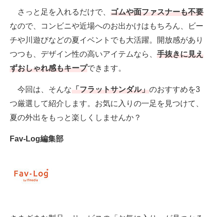
さっと足を入れるだけで、
ゴムや面ファスナーも不要
AI活用のいまが分かる
なので、コンビニや近場へのお出かけはもちろん、ビー
チや川遊びなどの夏イベントでも大活躍。開放感があり
企業ITのトレンドを詳説
つつも、デザイン性の高いアイテムなら、
手抜きに見え
経営リーダーのコミュニティ
ずおしゃれ感もキープ
できます。
マーケ×ITの今がよく分かる
今回は、そんな
「フラットサンダル」
のおすすめを3
つ厳選して紹介します。お気に入りの一足を見つけて、
ITエンジニア向け専門サイト
夏の外出をもっと楽しくしませんか？
企業向けIT製品の総合サイト
Fav-Log編集部
IT製品の技術・比較・事例
製造業のIT導入・活用を支援
モノづくり技術者専門サイト
エレクトロニクス専門サイト