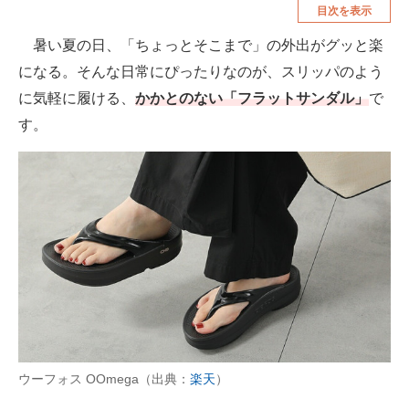
目次を表示
空調・季節家電
美容・コスメ
暑い夏の日、「ちょっとそこまで」の外出がグッと楽
腕時計
車・バイク
になる。そんな日常にぴったりなのが、スリッパのよう
釣り具・釣り用品
食品・飲料・お酒
に気軽に履ける、
かかとのない「フラットサンダル」
で
す。
食器・グラス・カトラリー
メディア
注目記事を集めた総合ページ
ITの今と未来を見通す
スマホと通信の最新トレンド
進化するPCとデバイスの未来
好きが集まる 比べて選べる
ウーフォス OOmega（出典：
楽天
）
ビジネスと働き方のヒント