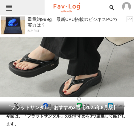
Fav-Logカテゴリー一覧
重量約999g、最新CPU搭載のビジネスPCの
PR
実力は？
TOP
アウトドア用品
ねとらぼ
インテリア・収納
おもちゃ・ホビー
カメラ
キッチン家電
キッチン用品
ゲーム
コンテンツ・サービス
スイーツ・お菓子
スポーツ・レジャー
スマホ・携帯電話
パソコン・タブレット
ファッション
シューズ
2025/08/05 17:26（公開）
X
Share
LINE
hatena
ペット
「フラットサンダル」おすすめ3選【2025年8月版】
家電
今回は、「フラットサンダル」のおすすめを3つ厳選して紹介し
工具・DIY
本・DVD・CD
ます。
生活家電
生活用品