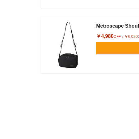
Metroscape Sho
￥4,980
OFF：
￥6,020