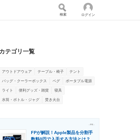
検索
ログイン
バイスの未来
好きが集まる 比べて選べる
カテゴリ一覧
アウトドアウェア
テーブル・椅子
テント
コミュニティ
マーケ×ITの今がよく分かる
バッグ・クーラーボックス
ペグ
ポータブル電源
ライト
便利グッズ・雑貨
寝具
水筒・ボトル・ジャグ
焚き火台
・活用を支援
- PR -
FPが解説！Apple製品を分割手
門メディア
建設×テクノロジーの最前線
数料0円で入手する方法とは？