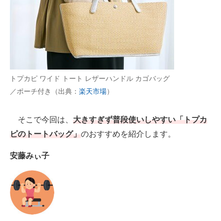
AI活用のいまが分かる
企業ITのトレンドを詳説
経営リーダーのコミュニティ
トプカピ ワイド トート レザーハンドル カゴバッグ
マーケ×ITの今がよく分かる
／ポーチ付き（出典：
楽天市場
）
ITエンジニア向け専門サイト
そこで今回は、
大きすぎず普段使いしやすい「トプカ
企業向けIT製品の総合サイト
ピのトートバッグ」
のおすすめを紹介します。
IT製品の技術・比較・事例
安藤みぃ子
製造業のIT導入・活用を支援
モノづくり技術者専門サイト
エレクトロニクス専門サイト