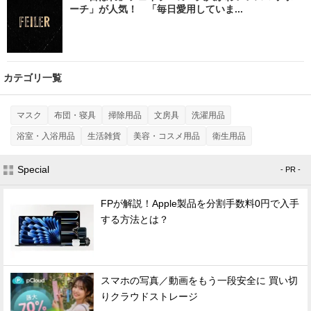
ーチ」が人気！ 「毎日愛用していま...
カテゴリ一覧
マスク
布団・寝具
掃除用品
文房具
洗濯用品
浴室・入浴用品
生活雑貨
美容・コスメ用品
衛生用品
Special
- PR -
FPが解説！Apple製品を分割手数料0円で入手
する方法とは？
スマホの写真／動画をもう一段安全に 買い切
りクラウドストレージ