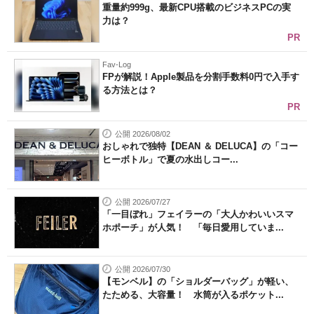
重量約999g、最新CPU搭載のビジネスPCの実
力は？
PR
Fav-Log
FPが解説！Apple製品を分割手数料0円で入手す
る方法とは？
PR
公開 2026/08/02
おしゃれで独特【DEAN ＆ DELUCA】の「コー
ヒーボトル」で夏の水出しコー...
公開 2026/07/27
「一目ぼれ」フェイラーの「大人かわいいスマ
ホポーチ」が人気！ 「毎日愛用していま...
公開 2026/07/30
【モンベル】の「ショルダーバッグ」が軽い、
たためる、大容量！ 水筒が入るポケット...