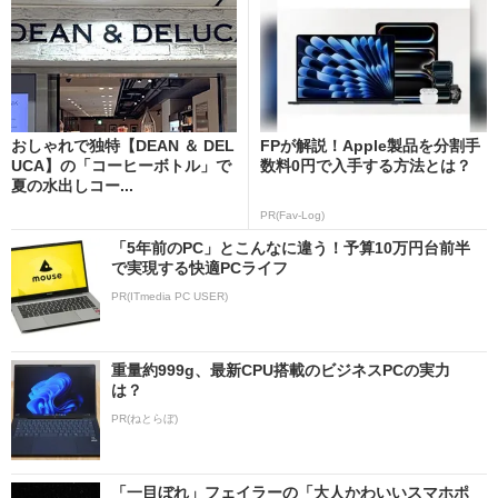
おしゃれで独特【DEAN ＆ DEL
FPが解説！Apple製品を分割手
UCA】の「コーヒーボトル」で
数料0円で入手する方法とは？
夏の水出しコー...
PR(Fav-Log)
「5年前のPC」とこんなに違う！予算10万円台前半
で実現する快適PCライフ
PR(ITmedia PC USER)
重量約999g、最新CPU搭載のビジネスPCの実力
は？
PR(ねとらぼ)
「一目ぼれ」フェイラーの「大人かわいいスマホポ