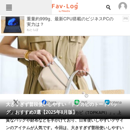
Fav-Logカテゴリー一覧
重量約999g、最新CPU搭載のビジネスPCの
PR
実力は？
TOP
アウトドア用品
ねとらぼ
インテリア・収納
おもちゃ・ホビー
カメラ
キッチン家電
キッチン用品
ゲーム
コンテンツ・サービス
スイーツ・お菓子
スポーツ・レジャー
スマホ・携帯電話
パソコン・タブレット
ファッション
生活雑貨
2025/08/09 12:00（公開）
X
Share
LINE
hatena
ペット
大きすぎず普段使いしやすい「トプカピのトートバッ
家電
グ」おすすめ3選【2025年8月版】
日本発のファッションブランド「トプカピ（TOPKAPI）」。上
工具・DIY
本・DVD・CD
質なバッグや財布などを手がけており、日常使いしやすいデザイ
生活家電
生活用品
ンのアイテムが人気です。今回は、大きすぎず普段使いしやすい