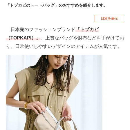
「トプカピのトートバッグ」のおすすめを紹介します。
空調・季節家電
美容・コスメ
目次を表示
腕時計
車・バイク
日本発のファッションブランド
「トプカピ
釣り具・釣り用品
食品・飲料・お酒
（TOPKAPI）」
。上質なバッグや財布などを手がけてお
食器・グラス・カトラリー
り、日常使いしやすいデザインのアイテムが人気です。
メディア
注目記事を集めた総合ページ
ITの今と未来を見通す
スマホと通信の最新トレンド
進化するPCとデバイスの未来
好きが集まる 比べて選べる
ビジネスと働き方のヒント