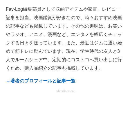
電子設計の基本と応用
Fav-Log編集部員として収納アイテムや家電、レビュー
記事を担当。映画鑑賞が好きなので、時々おすすめ映画
エネルギーの専門メディア
の記事なども掲載しています。その他の趣味は、お笑い
建設×テクノロジーの最前線
やラジオ、アニメ、漫画など、エンタメを幅広くチェッ
クする日々を送っています。また、最近はジムに通い始
ちょっと気になるネットの話題
めて筋トレに励んでいます。現在、学生時代の友人と3
人でルームシェア中。定期的にコストコへ買い出しに行
くため、購入品紹介の記事も掲載しています。
→著者のプロフィールと記事一覧
advertisement