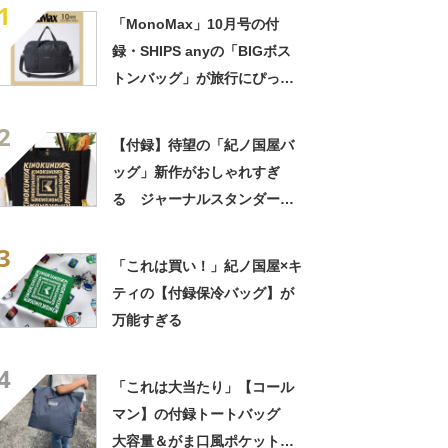
1
「MonoMax」10月号の付
録・SHIPS anyの「BIGボス
トンバッグ」が旅行にぴった
り！ 2Lペットボトルが5本
2
入って高耐久＆はっ水
【付録】待望の「紀ノ国屋バ
ッグ」新作がおしゃれすぎ
る ジャーナルスタンダード
とコラボ 増刊号もあわせて
3
チェック
「これは買い！」紀ノ国屋×キ
ティの【付録保冷バッグ】が
万能すぎる
4
「これは大当たり」【コール
マン】の付録トートバッグ
大容量＆がま口風ポケットが