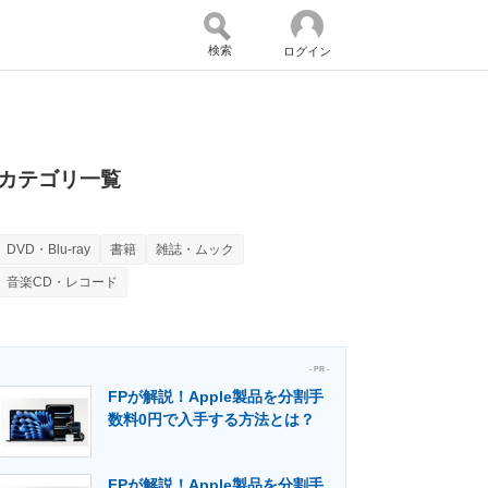
検索
ログイン
バイスの未来
好きが集まる 比べて選べる
カテゴリ一覧
DVD・Blu-ray
書籍
雑誌・ムック
コミュニティ
マーケ×ITの今がよく分かる
音楽CD・レコード
・活用を支援
- PR -
FPが解説！Apple製品を分割手
数料0円で入手する方法とは？
門メディア
建設×テクノロジーの最前線
FPが解説！Apple製品を分割手