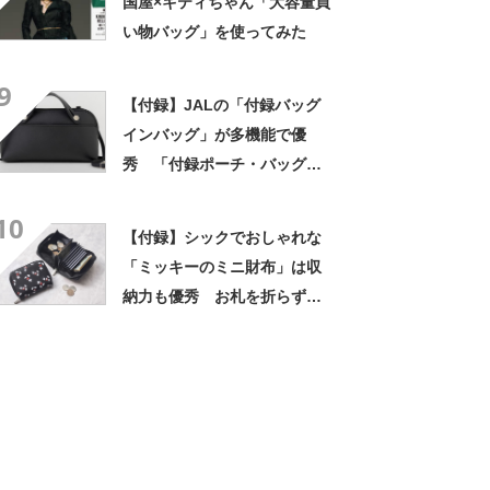
国屋×キティちゃん「大容量買
い物バッグ」を使ってみた
9
【付録】JALの「付録バッグ
インバッグ」が多機能で優
秀 「付録ポーチ・バッグ」
は旅行・帰省に便利！
10
【付録】シックでおしゃれな
「ミッキーのミニ財布」は収
納力も優秀 お札を折らずに
入れられる構造＆ガバッと開
く小銭入れで使いやすい