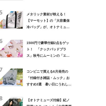
超便利！
5
メタリック素材が映える！
【マーモット】の「大容量保
冷バッグ」が、オトナミュー
ズ10月号増刊の付録に
6
1500円で豪華付録2点をゲッ
ト！ 「クックパッドプラ
ス」秋号にムーミンの「エコ
バッグ」と「ぷっくりシー
7
ル」が登場
コンビニで買える6月発売の
「付録付き雑誌・ムック」お
すすめ3選 暑い日にうれしい
保冷バッグやボトルホルダー
8
をチェック！【2024年6月
【オトナミューズ付録】紀ノ
版】