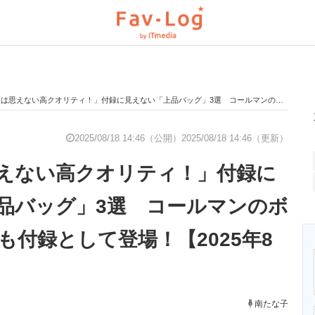
えない高クオリティ！」付録に見えない「上品バッグ」3選 コールマンのボストンバッグも付録として登場！【2025年8月版】
と未来を見通す
スマホと通信の最新トレンド
進化するPCとデ
2025/08/18 14:46（公開）
2025/08/18 14:46（更新）
えない高クオリティ！」付録に
のいまが分かる
企業ITのトレンドを詳説
経営リーダーの
品バッグ」3選 コールマンのボ
も付録として登場！【2025年8
T製品の総合サイト
IT製品の技術・比較・事例
製造業のIT導入
南たな子
ニクス専門サイト
電子設計の基本と応用
エネルギーの専