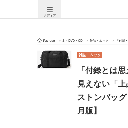
メディア
Fav-Log
>
本・DVD・CD
>
雑誌・ムック
>
「付録とは思
注目記事を集めた総合ページ
ITの今
雑誌・ムック
「付録とは思
ビジネスと働き方のヒント
AI活用
見えない「上
ストンバッグ
ITエンジニア向け専門サイト
企業向けI
月版】
モノづくり技術者専門サイト
エレクトロ