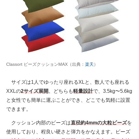
Classort ビーズクッションMAX（出典：
楽天
）
サイズは1人でゆったり座れるXLと、数人でも座れる
XXLの
2サイズ展開
。どちらも
軽量設計
で、3.5kg〜5.6kg
と女性でも簡単に運ぶことができ、どこでも気軽に設置
できます。
クッション内部のビーズは
直径約4mmの大粒ビーズ
を
使用しており、程良い硬さと弾力をかなえます。ビーズ