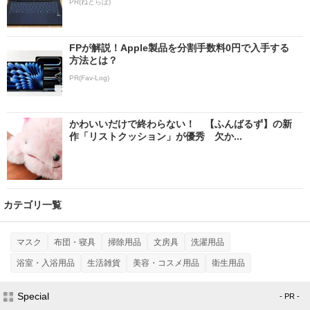
PR(ねとらぼ)
FPが解説！Apple製品を分割手数料0円で入手する
方法とは？
PR(Fav-Log)
かわいいだけで終わらない！ 【ふんばるず】の新
作「リストクッション」が優秀 欠か...
カテゴリ一覧
マスク
布団・寝具
掃除用品
文房具
洗濯用品
浴室・入浴用品
生活雑貨
美容・コスメ用品
衛生用品
Special
- PR -