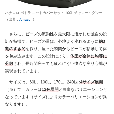
ハナロロ ポトラ ニットカバーセット 100L チャコールグレー
（出典：
Amazon
）
さらに、ビーズの流動性を最大限に活かした独自の設
計が特徴で、ビーズの量は、心地よく座れるように
約3
割のすき間
を作り、座った瞬間からビーズが移動して体
を包み込みます。この設計により、
体圧が全体に均等に
分散
され、長時間座っても疲れにくい快適な座り心地が
実現されています。
サイズは、60L、100L、170L、240Lの
4サイズ展開
（※）で、カラーは
12色展開
と豊富なバリエーションと
なっています（サイズによりカラーバリエーションが異
なります）。