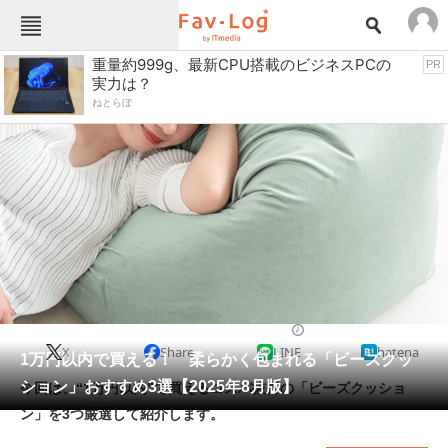
Fav-Logカテゴリー一覧
重量約999g、最新CPU搭載のビジネスPCの
PR
実力は？
TOP
アウトドア用品
ねとらぼ
インテリア・収納
おもちゃ・ホビー
カメラ
キッチン家電
キッチン用品
ゲーム
コンテンツ・サービス
スイーツ・お菓子
スポーツ・レジャー
スマホ・携帯電話
パソコン・タブレット
ファッション
生活雑貨
2025/08/21 14:50（公開）
X
Share
LINE
hatena
ペット
1万円以内で買える！ 柔らかく包まれる「ビーズクッ
家電
ション」おすすめ3選【2025年8月版】
今回は、“1万円以内”で買えるコスパ抜群の「ビーズクッショ
工具・DIY
本・DVD・CD
ン」を3つ厳選して紹介します。
生活家電
生活用品