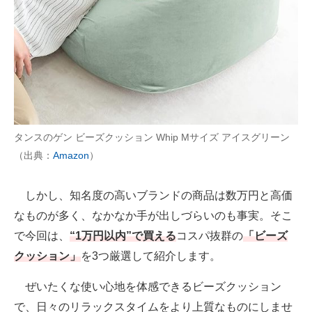
AI活用のいまが分かる
企業ITのトレンドを詳説
経営リーダーのコミュニティ
マーケ×ITの今がよく分かる
タンスのゲン ビーズクッション Whip Mサイズ アイスグリーン
ITエンジニア向け専門サイト
（出典：
Amazon
）
企業向けIT製品の総合サイト
しかし、知名度の高いブランドの商品は数万円と高価
IT製品の技術・比較・事例
なものが多く、なかなか手が出しづらいのも事実。そこ
で今回は、
“1万円以内”で買える
コスパ抜群の
「ビーズ
製造業のIT導入・活用を支援
クッション」
を3つ厳選して紹介します。
モノづくり技術者専門サイト
ぜいたくな使い心地を体感できるビーズクッション
エレクトロニクス専門サイト
で、日々のリラックスタイムをより上質なものにしませ