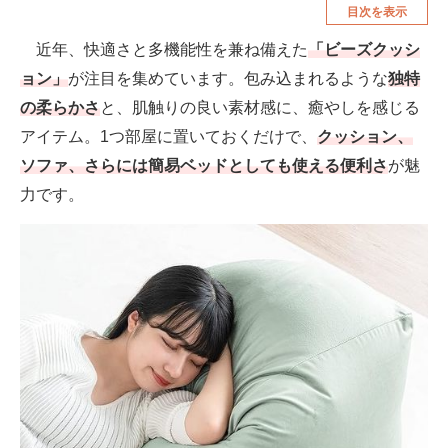
目次を表示
空調・季節家電
美容・コスメ
近年、快適さと多機能性を兼ね備えた
「ビーズクッシ
腕時計
車・バイク
ョン」
が注目を集めています。包み込まれるような
独特
釣り具・釣り用品
食品・飲料・お酒
の柔らかさ
と、肌触りの良い素材感に、癒やしを感じる
アイテム。1つ部屋に置いておくだけで、
クッション、
食器・グラス・カトラリー
ソファ、さらには簡易ベッドとしても使える便利さ
が魅
力です。
メディア
注目記事を集めた総合ページ
ITの今と未来を見通す
スマホと通信の最新トレンド
進化するPCとデバイスの未来
好きが集まる 比べて選べる
ビジネスと働き方のヒント