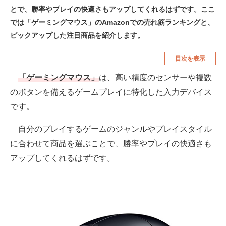
とで、勝率やプレイの快適さもアップしてくれるはずです。ここ
空調・季節家電
美容・コスメ
では「ゲーミングマウス」のAmazonでの売れ筋ランキングと、
腕時計
車・バイク
ピックアップした注目商品を紹介します。
釣り具・釣り用品
食品・飲料・お酒
目次を表示
食器・グラス・カトラリー
「ゲーミングマウス」
は、高い精度のセンサーや複数
のボタンを備えるゲームプレイに特化した入力デバイス
メディア
です。
注目記事を集めた総合ページ
自分のプレイするゲームのジャンルやプレイスタイル
ITの今と未来を見通す
に合わせて商品を選ぶことで、勝率やプレイの快適さも
アップしてくれるはずです。
スマホと通信の最新トレンド
進化するPCとデバイスの未来
好きが集まる 比べて選べる
ビジネスと働き方のヒント