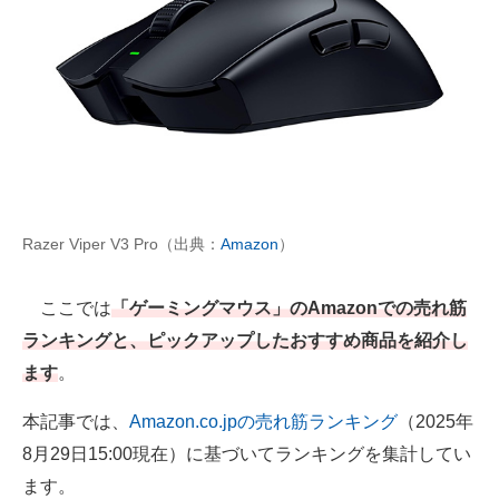
AI活用のいまが分かる
企業ITのトレンドを詳説
経営リーダーのコミュニティ
マーケ×ITの今がよく分かる
ITエンジニア向け専門サイト
Razer Viper V3 Pro（出典：
Amazon
）
企業向けIT製品の総合サイト
ここでは
「ゲーミングマウス」のAmazonでの売れ筋
IT製品の技術・比較・事例
ランキングと、ピックアップしたおすすめ商品を紹介し
ます
。
製造業のIT導入・活用を支援
本記事では、
Amazon.co.jpの売れ筋ランキング
（2025年
モノづくり技術者専門サイト
8月29日15:00現在）に基づいてランキングを集計してい
エレクトロニクス専門サイト
ます。