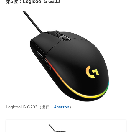
第5位：Logicool G G203
Logicool G G203（出典：
Amazon
）