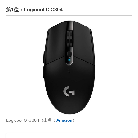
第1位：Logicool G G304
Logicool G G304（出典：
Amazon
）