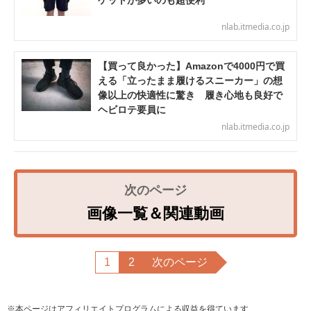
nlab.itmedia.co.jp
【買って良かった】Amazonで4000円で買
える「立ったまま履けるスニーカー」の想
像以上の快適性に驚き 履き心地も良好で
ヘビロテ要員に
nlab.itmedia.co.jp
画像一覧＆関連動画
1
2
次のページ
※本ページはアフィリエイトプログラムによる収益を得ています