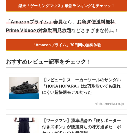
楽天「ゲーミングマウス」最新ランキングをチェック！
「Amazonプライム」会員
なら、
お急ぎ便送料無料
、
Prime Videoの対象動画見放題
などさまざまな特典！
「Amazonプライム」30日間の無料体験
おすすめレビュー記事をチェック！
【レビュー】スニーカーソールのサンダル
「HOKA HOPARA」は2万歩歩いても疲れ
にくい超快適モデルだった
nlab.itmedia.co.jp
【ワークマン】滑車理論の「腰サポーター
付きズボン」が腰痛持ちの味方過ぎた ポ
ケットが多いのも超便利