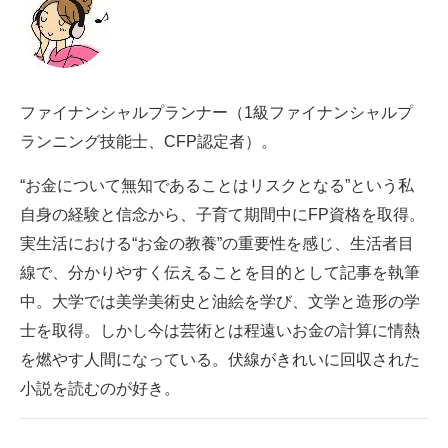
電子設計の基本と応用
エネルギーの専門メディア
建設×テクノロジーの最前線
ファイナンシャルプランナー（1級ファイナンシャルプ
ランニング技能士、CFP認定者）。
ちょっと気になるネットの話題
“お金について無知であることはリスクとなる”という私
自身の経験と信念から、子育て期間中にFP資格を取得。
実生活における“お金の教養”の重要性を感じ、生活者目
線で、分かりやすく伝えることを目的として記事を執筆
中。大学では美学美術史と油絵を学び、文学と造形の学
士を取得。しかし今は芸術とは程遠いお金の計算に情熱
を燃やす人間になっている。伏線がきれいに回収された
小説を読むのが好き。