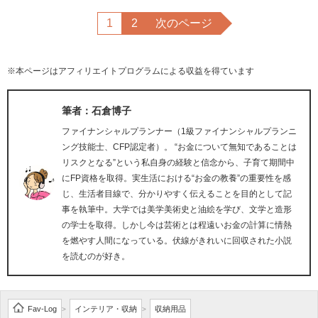
1
2
次のページ
※本ページはアフィリエイトプログラムによる収益を得ています
筆者：石倉博子
ファイナンシャルプランナー（1級ファイナンシャルプランニ
ング技能士、CFP認定者）。 “お金について無知であることは
リスクとなる”という私自身の経験と信念から、子育て期間中
にFP資格を取得。実生活における“お金の教養”の重要性を感
じ、生活者目線で、分かりやすく伝えることを目的として記
事を執筆中。大学では美学美術史と油絵を学び、文学と造形
の学士を取得。しかし今は芸術とは程遠いお金の計算に情熱
を燃やす人間になっている。伏線がきれいに回収された小説
を読むのが好き。
Fav-Log
インテリア・収納
収納用品
>
>