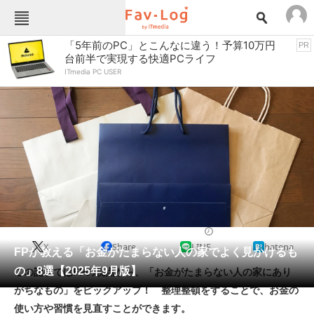
Fav-Logカテゴリー一覧
「5年前のPC」とこんなに違う！予算10万円
PR
台前半で実現する快適PCライフ
TOP
アウトドア用品
ITmedia PC USER
インテリア・収納
おもちゃ・ホビー
カメラ
キッチン家電
キッチン用品
ゲーム
コンテンツ・サービス
スイーツ・お菓子
スポーツ・レジャー
スマホ・携帯電話
パソコン・タブレット
ファッション
収納用品
2025/09/03 11:02（公開）
X
Share
LINE
hatena
ペット
FPが教える「お金がたまらない人の家でよく見かけるも
家電
の」8選【2025年9月版】
この記事ではFPの視点から、「お金がたまらない人の家にあり
工具・DIY
本・DVD・CD
がちなもの」をピックアップ！ 整理整頓をすることで、お金の
生活家電
生活用品
使い方や習慣を見直すことができます。