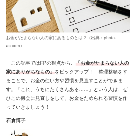
AI活用のいまが分かる
企業ITのトレンドを詳説
お金がたまらない人の家にあるものとは？（出典：photo-
経営リーダーのコミュニティ
ac.com）
マーケ×ITの今がよく分かる
この記事ではFPの視点から、
「お金がたまらない人の
ITエンジニア向け専門サイト
家にありがちなもの」
をピックアップ！ 整理整頓をす
企業向けIT製品の総合サイト
ることで、お金の使い方や習慣を見直すことができま
す。「これ、うちにたくさんある……」という人は、ぜ
IT製品の技術・比較・事例
ひこの機会に見直しをして、お金をためられる習慣を作
製造業のIT導入・活用を支援
っていきましょう！
モノづくり技術者専門サイト
石倉博子
エレクトロニクス専門サイト