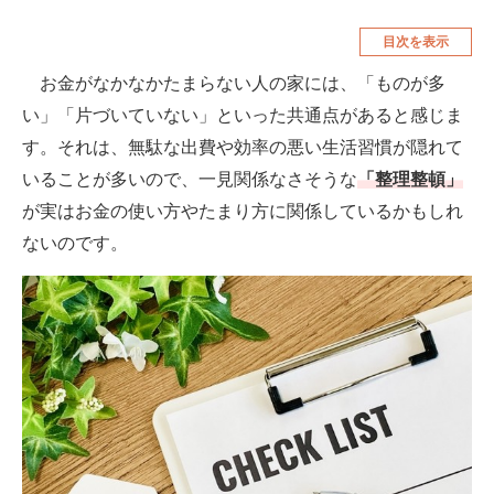
空調・季節家電
美容・コスメ
目次を表示
腕時計
車・バイク
お金がなかなかたまらない人の家には、「ものが多
い」「片づいていない」といった共通点があると感じま
釣り具・釣り用品
食品・飲料・お酒
す。それは、無駄な出費や効率の悪い生活習慣が隠れて
食器・グラス・カトラリー
いることが多いので、一見関係なさそうな
「整理整頓」
が実はお金の使い方やたまり方に関係しているかもしれ
メディア
ないのです。
注目記事を集めた総合ページ
ITの今と未来を見通す
スマホと通信の最新トレンド
進化するPCとデバイスの未来
好きが集まる 比べて選べる
ビジネスと働き方のヒント