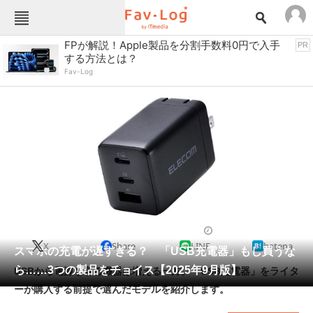
Fav-Logカテゴリー一覧
FPが解説！Apple製品を分割手数料0円で入手
PR
する方法とは？
TOP
アウトドア用品
Fav-Log
インテリア・収納
おもちゃ・ホビー
カメラ
キッチン家電
キッチン用品
ゲーム
コンテンツ・サービス
スイーツ・お菓子
スポーツ・レジャー
スマホ・携帯電話
パソコン・タブレット
ファッション
スマホアクセサリー
2025/09/25 17:30（公開）
X
Share
LINE
hatena
ペット
スマホの充電が遅すぎる？ 「USB充電器」もし買うな
家電
ら……3つの製品をチョイス【2025年9月版】
USBから電源を取る機器は増える一方。「USB充電器」をライタ
工具・DIY
本・DVD・CD
ーが購入する前提で選んだモデルを紹介します。
生活家電
生活用品