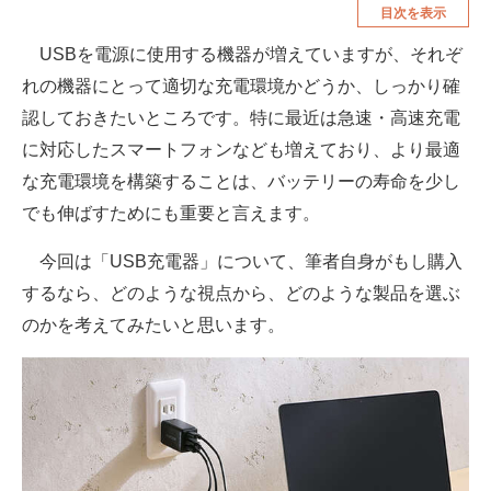
目次を表示
空調・季節家電
美容・コスメ
USBを電源に使用する機器が増えていますが、それぞ
腕時計
車・バイク
れの機器にとって適切な充電環境かどうか、しっかり確
釣り具・釣り用品
食品・飲料・お酒
認しておきたいところです。特に最近は急速・高速充電
に対応したスマートフォンなども増えており、より最適
食器・グラス・カトラリー
な充電環境を構築することは、バッテリーの寿命を少し
でも伸ばすためにも重要と言えます。
メディア
注目記事を集めた総合ページ
今回は「USB充電器」について、筆者自身がもし購入
するなら、どのような視点から、どのような製品を選ぶ
ITの今と未来を見通す
のかを考えてみたいと思います。
スマホと通信の最新トレンド
進化するPCとデバイスの未来
好きが集まる 比べて選べる
ビジネスと働き方のヒント