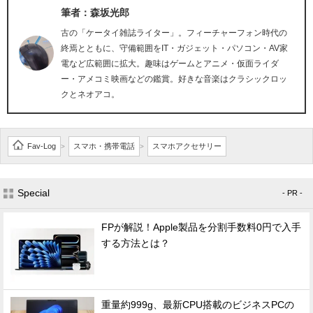
筆者：森坂光郎
古の「ケータイ雑誌ライター」。フィーチャーフォン時代の
終焉とともに、守備範囲をIT・ガジェット・パソコン・AV家
電など広範囲に拡大。趣味はゲームとアニメ・仮面ライダ
ー・アメコミ映画などの鑑賞。好きな音楽はクラシックロッ
クとネオアコ。
Fav-Log
スマホ・携帯電話
スマホアクセサリー
>
>
Special
- PR -
FPが解説！Apple製品を分割手数料0円で入手
する方法とは？
重量約999g、最新CPU搭載のビジネスPCの