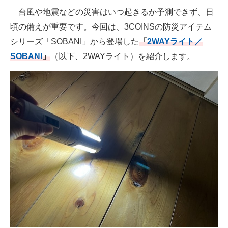
台風や地震などの災害はいつ起きるか予測できず、日
空調・季節家電
美容・コスメ
頃の備えが重要です。今回は、3COINSの防災アイテム
腕時計
車・バイク
シリーズ「SOBANI」から登場した
「
2WAYライト／
釣り具・釣り用品
食品・飲料・お酒
SOBANI
」
（以下、2WAYライト）を紹介します。
食器・グラス・カトラリー
メディア
注目記事を集めた総合ページ
ITの今と未来を見通す
スマホと通信の最新トレンド
進化するPCとデバイスの未来
好きが集まる 比べて選べる
ビジネスと働き方のヒント