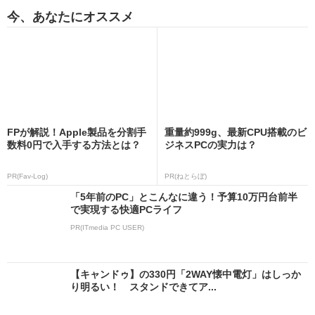
今、あなたにオススメ
FPが解説！Apple製品を分割手
重量約999g、最新CPU搭載のビ
数料0円で入手する方法とは？
ジネスPCの実力は？
PR(Fav-Log)
PR(ねとらぼ)
「5年前のPC」とこんなに違う！予算10万円台前半
で実現する快適PCライフ
PR(ITmedia PC USER)
【キャンドゥ】の330円「2WAY懐中電灯」はしっか
り明るい！ スタンドできてア...