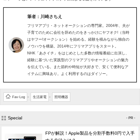
筆者：川崎さちえ
フリマアプリ・ネットオークションの専門家。2004年、夫が
子育てのために会社を辞めたのをきっかけにヤフオク!（当時
はヤフー!オークション）を始める。経験を積みながら独自の
ノウハウを構築。2014年にフリマアプリをスタート。
NHK「あさイチ」をはじめとした多数の情報番組に出演し、
経験に基づいた実践型のフリマアプリやオークションの魅力
を伝えている。また節約や時短が大好きで、安くて便利なア
イテムに興味あり。よく利用するのはダイソー。
Fav-Log
生活家電
照明機器
>
>
Special
- PR -
FPが解説！Apple製品を分割手数料0円で入手