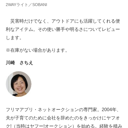
2WAYライト／SOBANI
AI活用のいまが分かる
災害時だけでなく、アウトドアにも活躍してくれる便
企業ITのトレンドを詳説
利なアイテム。その使い勝手や明るさについてレビュー
経営リーダーのコミュニティ
します。
マーケ×ITの今がよく分かる
※在庫がない場合があります。
ITエンジニア向け専門サイト
川崎 さちえ
企業向けIT製品の総合サイト
IT製品の技術・比較・事例
製造業のIT導入・活用を支援
フリマアプリ・ネットオークションの専門家。2004年、
モノづくり技術者専門サイト
夫が子育てのために会社を辞めたのをきっかけにヤフオ
エレクトロニクス専門サイト
ク!（当時はヤフー!オークション）を始める。経験を積み