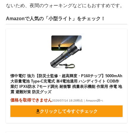
ないため、夜間のウォーキングなどにもおすすめです。
Amazonで人気の「小型ライト」をチェック！
懐中電灯 強力【防災士監修・超高輝度・P160チップ】5000mAh
大容量電池 Type-C充電式 単4電池適用 ハンディライト COB作
業灯 IPX6防水 7モード調光 耐衝撃 残量表示機能 作業用 停電 地
震 避難対策 防災グッズ
価格を取得できません
2026/07/14 18:26時点｜Amazon調べ
クリックして今すぐチェック