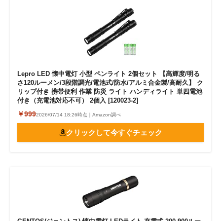
Lepro LED 懐中電灯 小型 ペンライト 2個セット 【高輝度/明る
さ120ルーメン/3段階調光/電池式/防水/アルミ合金製/高耐久】 ク
リップ付き 携帯便利 作業 防災 ライト ハンディライト 単四電池
付き（充電池対応不可） 2個入 [120023-2]
￥999
2026/07/14 18:26時点｜Amazon調べ
クリックして今すぐチェック