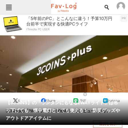
Fav-Logカテゴリー一覧
「5年前のPC」とこんなに違う！予算10万円
PR
台前半で実現する快適PCライフ
TOP
アウトドア用品
ITmedia PC USER
インテリア・収納
おもちゃ・ホビー
カメラ
キッチン家電
キッチン用品
ゲーム
コンテンツ・サービス
スイーツ・お菓子
スポーツ・レジャー
スマホ・携帯電話
パソコン・タブレット
ファッション
照明機器
2025/09/27 18:00（公開）
X
Share
LINE
hatena
ペット
【3COINS】の「ランタンにもなる2WAYライト」は吊
家電
り下げても、懐中電灯としても使える！ 防災グッズや
3COINSの「2WAYライト／SOBANI」をレビューします。
工具・DIY
本・DVD・CD
アウトドアアイテムに
目次を表示
生活家電
生活用品