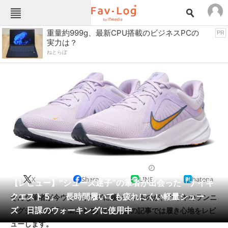
Fav-Logカテゴリー一覧
重量約999g、最新CPU搭載のビジネスPCの
PR
実力は？
TOP
アウトドア用品
ねとらぼ
インテリア・収納
おもちゃ・ホビー
カメラ
キッチン家電
キッチン用品
ゲーム
コンテンツ・サービス
スイーツ・お菓子
スポーツ・レジャー
スマホ・携帯電話
パソコン・タブレット
ファッション
スニーカー
2025/10/09 11:14（公開）
X
Share
LINE
hatena
ペット
【レビュー】“シューズ迷子”の筆者が出会った「ナイキ
家電
クエスト 5」 長時間履いても疲れにくい軽量シュー
そんな筆者が今ウォーキングに履いているのが、ナイキのランニ
工具・DIY
本・DVD・CD
ズ 日課のウォーキングに使用中
ングシューズ「クエスト 5」です。この記事では履き心地をレビ
生活家電
生活用品
ューします。