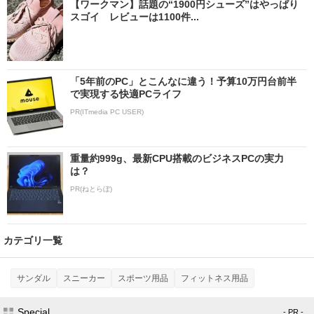
【ワークマン】話題の“1900円シューズ”はやっぱり
スゴイ レビューは1100件...
「5年前のPC」とこんなに違う！予算10万円台前半
で実現する快適PCライフ
PR(ITmedia PC USER)
重量約999g、最新CPU搭載のビジネスPCの実力
は？
PR(ねとらぼ)
カテゴリ一覧
サンダル
スニーカー
スポーツ用品
フィットネス用品
Special
- PR -