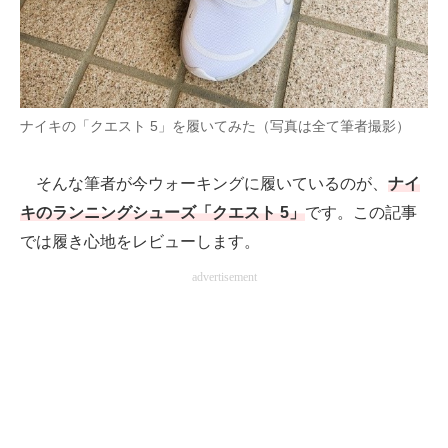
AI活用のいまが分かる
企業ITのトレンドを詳説
ナイキの「クエスト 5」を履いてみた（写真は全て筆者撮影）
経営リーダーのコミュニティ
マーケ×ITの今がよく分かる
そんな筆者が今ウォーキングに履いているのが、
ナイ
キのランニングシューズ「クエスト 5」
です。この記事
ITエンジニア向け専門サイト
では履き心地をレビューします。
企業向けIT製品の総合サイト
advertisement
IT製品の技術・比較・事例
製造業のIT導入・活用を支援
モノづくり技術者専門サイト
エレクトロニクス専門サイト