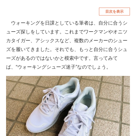
空調・季節家電
美容・コスメ
目次を表示
腕時計
車・バイク
ウォーキングを日課としている筆者は、自分に合うシ
ューズ探しをしています。これまでワークマンやオニツ
釣り具・釣り用品
食品・飲料・お酒
カタイガー、アシックスなど、複数のメーカーのシュー
食器・グラス・カトラリー
ズを履いてきました。それでも、もっと自分に合うシュ
ーズがあるのではないかと模索中です。言ってみて
メディア
ば、“ウォーキングシューズ迷子”なのでしょう。
注目記事を集めた総合ページ
ITの今と未来を見通す
スマホと通信の最新トレンド
進化するPCとデバイスの未来
好きが集まる 比べて選べる
ビジネスと働き方のヒント