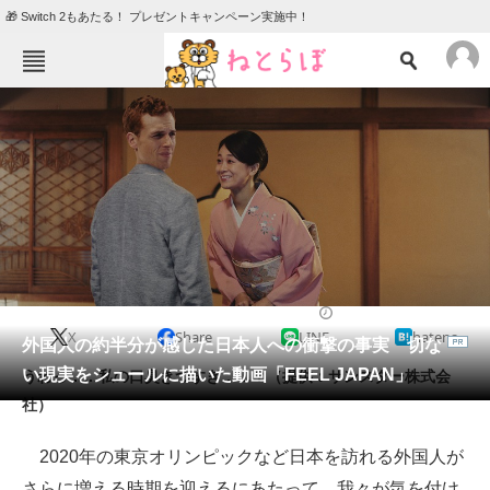
🎁 Switch 2もあたる！ プレゼントキャンペーン実施中！
ねとらぼメニュー
TOP
ニュース
エンタメ
クイズ
グルメ
地域
住まい
教育・育児
動物
リサーチ
2019/06/21 10:00（公開）
X
Share
LINE
hatena
会員記事
外国人の約半分が感じた日本人への衝撃の事実 切な
い現実をシュールに描いた動画「FEEL JAPAN」
うわっ……私の口臭きつすぎ……？（提供：サンスター株式会
メディア
社）
注目記事を集めた総合ページ
2020年の東京オリンピックなど日本を訪れる外国人が
ITの今と未来を見通す
さらに増える時期を迎えるにあたって、我々が気を付け