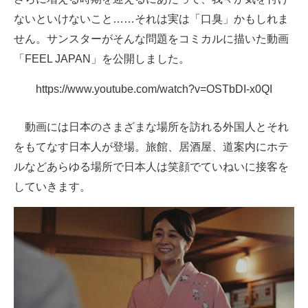
ないといけないこと……それは実は「口臭」かもしれま
スマホと通信の最新トレンド
せん。サンスターがそんな問題をコミカルに描いた動画
進化するPCとデバイスの未来
「FEEL JAPAN」を公開しました。
好きが集まる 比べて選べる
https://www.youtube.com/watch?v=OSTbDI-x0QI
ビジネスと働き方のヒント
動画には日本のさまざまな場所を訪れる外国人とそれ
AI活用のいまが分かる
をもてなす日本人が登場。旅館、居酒屋、道案内にホテ
ルなどあらゆる場所で日本人は笑顔でていねいに接客を
企業ITのトレンドを詳説
していきます。
経営リーダーのコミュニティ
マーケ×ITの今がよく分かる
ITエンジニア向け専門サイト
企業向けIT製品の総合サイト