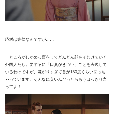
IT製品の技術・比較・事例
製造業のIT導入・活用を支援
モノづくり技術者専門サイト
エレクトロニクス専門サイト
応対は完璧なんですが……
電子設計の基本と応用
ところがしかめっ面をしてどんどん顔をそむけていく
エネルギーの専門メディア
外国人たち。要するに「口臭がきつい」ことを表現して
建設×テクノロジーの最前線
いるわけですが、嫌がりすぎて首が180度くらい回っち
ゃっています。そんなに臭いんだったらもうはっきり言
ちょっと気になるネットの話題
ってよ！