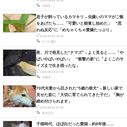
2026-08-04 08:30
河原木
息子が飼っているカマキリ→虫嫌いのママがご飯
をあげたら……「可愛いと錯覚し始めた」 “思
わぬ反応”に「めちゃくちゃ愛嬌たっぷり」
2026-08-03 09:30
ひつじ陽介
夜、川で発見した“ナマズ”→よく見ると……「や
ばいやばいやばい」 “衝撃の姿”に「よくこのサ
イズまで生き残ったな」
2026-08-03 07:30
河原木
70代夫妻から託された“5歳の柴犬”→新しい家で
見せた姿に「大切に育てられてきた子だ」「胸が
締め付けられます」
2026-08-03 07:05
富永なび
子猫時代、ほぼ白だった愛猫→約8年後……