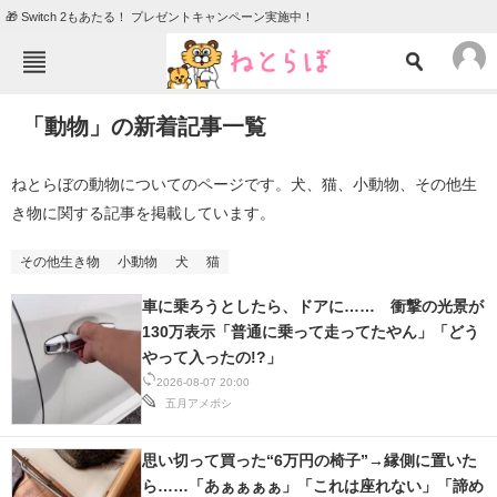
🎁 Switch 2もあたる！ プレゼントキャンペーン実施中！
ねとらぼメニュー
「動物」の新着記事一覧
TOP
ニュース
エンタメ
クイズ
ねとらぼの動物についてのページです。犬、猫、小動物、その他生
き物に関する記事を掲載しています。
グルメ
地域
住まい
教育・育児
その他生き物
小動物
犬
猫
動物
リサーチ
車に乗ろうとしたら、ドアに…… 衝撃の光景が
130万表示「普通に乗って走ってたやん」「どう
会員記事
やって入ったの!?」
2026-08-07 20:00
メディア
五月アメボシ
注目記事を集めた総合ページ
思い切って買った“6万円の椅子”→縁側に置いた
ら……「あぁぁぁぁ」「これは座れない」「諦め
ITの今と未来を見通す