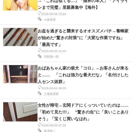
→「これは似てる…」「猫界の本人」「アイライ
ンまで完璧」里親募集中【海外】
2026-08-06 15:04
小倉英里
お盆を過ぎると襲来するオオスズメバチ→養蜂家
が始めた“驚きの対策”に「大変な作業ですね」
「最高です」
2026-08-06 10:45
羽野源一郎
おばあちゃん家の柴犬「コロ」→お客さんが来る
と…… 「これは強力な番犬だな」「名付けした
人センス抜群」
2026-08-06 08:05
土屋真理菜
女性が帰宅→玄関ドアにくっついていたのは……
「初めて見た!!!」 “驚きの虫”に「良いことあり
そう」「宝くじ買いなはれ」
2026-08-06 07:30
沓澤真二