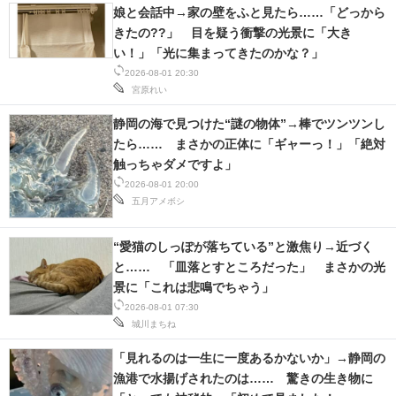
娘と会話中→家の壁をふと見たら……「どっから
きたの??」 目を疑う衝撃の光景に「大き
い！」「光に集まってきたのかな？」
2026-08-01 20:30
宮原れい
静岡の海で見つけた“謎の物体”→棒でツンツンし
たら…… まさかの正体に「ギャーっ！」「絶対
触っちゃダメですよ」
2026-08-01 20:00
五月アメボシ
“愛猫のしっぽが落ちている”と激焦り→近づく
と…… 「皿落とすところだった」 まさかの光
景に「これは悲鳴でちゃう」
2026-08-01 07:30
城川まちね
「見れるのは一生に一度あるかないか」→静岡の
漁港で水揚げされたのは…… 驚きの生き物に