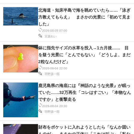
北海道・知床半島で海を眺めていたら……「泳ぎ
方教えてもらえ」 まさかの光景に「初めて見ま
した」
2026-08-05 07:00
宮原れい
鉢に指先サイズの水草を投入→1カ月後…… 目
を疑う光景に「とんでもない」「どうしよ、まだ
2粒なんだけど」
2026-08-04 22:00
羽野源一郎
鹿児島県の海底には『神話のような光景』が眠っ
ていた……32万再生「コレはすごい」「本物なん
ですか」と衝撃走る
2026-08-04 20:30
羽野源一郎
財布をポケットに入れようとしたら「なんか固い