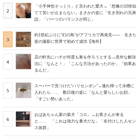
「小手伸也そっくり」と言われた愛犬→「想像の10倍似
2
てて笑いが止まらない」まさかの姿に「生き別れの兄弟
説」「パーツのバランスが同じ」
約1世紀ぶりに“幻の鳥”がアフリカで再発見―― 生きた
3
姿の撮影に世界で初めて成功【海外】
店の軒先にハチが何度も巣を作ろうとする→意外な解決
4
法に「なんと！」「こんな方法があったのか」「効果あ
るんだ」
スーパーで見つけた“ハリセンボン”→連れ帰って水槽に
5
入れたら…… 数日後の姿に「なんと愛らしいお顔」
「すごい勢いあった」
おばあちゃん家の柴犬「コロ」→お客さんが来る
6
と…… 「これは強力な番犬だな」「名付けした人セン
ス抜群」