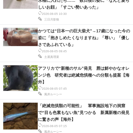
水槽に入れたら…… 数日後の姿に「なんと愛ら
しいお顔」「すごい勢いあった」
2026-08-05 10:30
三日月影狼
かつては“日本一の巨大柴犬”→17歳になった今の
姿に「抱きしめたくなりますね」「尊い」「優し
さであふれている」
2026-08-05 09:45
土屋真理菜
アフリカで“新種のサル”発見 唇は鮮やかなオレ
ンジ色 研究者は絶滅危惧種への分類も提案【海
外】
2026-08-05 07:45
風井ルーシー
「絶滅危惧類の可能性」 軍事施設地下の洞窟
で“目も色素もない魚”見つかる 新属新種の発見
に驚きの声【海外】
2026-08-05 07:15
風井ルーシー