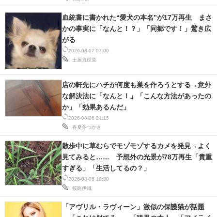
IT製品の技術・比較・事例
血統書に書かれた“愛犬の本名”が17万再生 まさ
かの事実に「なんと！？」「同郷です！」驚き広
製造業のIT導入・活用を支援
がる
モノづくり技術者専門サイト
2026-08-07 07:00
土屋真理菜
エレクトロニクス専門サイト
店の軒先にハチが何度も巣を作ろうとする→意外
電子設計の基本と応用
な解決法に「なんと！」「こんな方法があったの
か」「効果あるんだ」
エネルギーの専門メディア
2026-08-06 21:15
春夏冬つかさ
建設×テクノロジーの最前線
散歩中に草むらでモゾモゾするカメを発見→よく
ちょっと気になるネットの話題
見てみると…… 予想外の光景が78万再生「貴重
すぎる」「生活してるの？」
2026-08-06 18:30
桜庭伊織
「アヴリル・ラヴィーン」激似の保護猫が話題