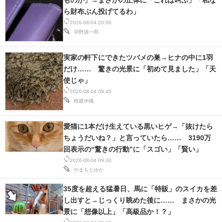
ものが」→まさかの正体に「これは叫ぶ」「私な
ら財布ぶん投げてるわ」
2026-08-04 20:00
羽野源一郎
実家の軒下にできたツバメの巣→ヒナの中に1羽
だけ…… 驚きの光景に「初めて見ました」「天
使じゃ」
2026-08-04 09:45
桜庭伊織
愛猫に1本だけ生えている黒いヒゲ→「抜けたら
ちょうだいね？」と言っていたら…… 3190万
回表示の“驚きの行動”に「スゴい」「賢い」
2026-08-04 09:30
やまもとゆか
35度を超える猛暑日、馬に「特販」のスイカを差
し出すと→じっくり眺めた後に…… まさかの光
景に「想像以上」「高級品か！？」