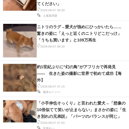
てください」
スマホと通信の最新トレンド
2026-08-07 09:30
土屋真理菜
進化するPCとデバイスの未来
ニトリのラグ→愛犬が強めにひっかいたら……
驚きの姿に「えっと近くのニトリどこだっけ」
好きが集まる 比べて選べる
「うちも買います」と109万再生
2026-08-07 08:30
ビジネスと働き方のヒント
AI活用のいまが分かる
約1世紀ぶりに“幻の鳥”がアフリカで再発見
企業ITのトレンドを詳説
―― 生きた姿の撮影に世界で初めて成功【海
外】
経営リーダーのコミュニティ
2026-08-07 07:15
風井ルーシー
マーケ×ITの今がよく分かる
「小手伸也そっくり」と言われた愛犬→「想像の
ITエンジニア向け専門サイト
10倍似てて笑いが止まらない」まさかの姿に「生
き別れの兄弟説」「パーツのバランスが同じ」
企業向けIT製品の総合サイト
2026-08-07 07:00
宮原れい