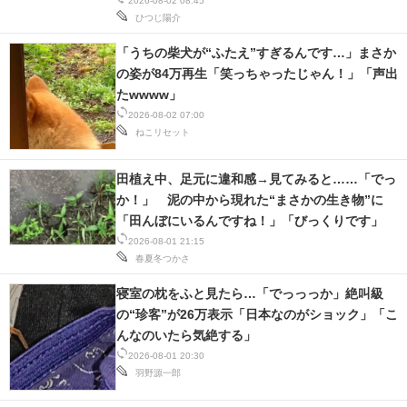
2026-08-02 08:45
ひつじ陽介
「うちの柴犬が“ふたえ”すぎるんです…」まさか
の姿が84万再生「笑っちゃったじゃん！」「声出
たwwww」
2026-08-02 07:00
ねこリセット
田植え中、足元に違和感→見てみると……「でっ
か！」 泥の中から現れた“まさかの生き物”に
「田んぼにいるんですね！」「びっくりです」
2026-08-01 21:15
春夏冬つかさ
寝室の枕をふと見たら…「でっっっか」絶叫級
の“珍客”が26万表示「日本なのがショック」「こ
んなのいたら気絶する」
2026-08-01 20:30
羽野源一郎