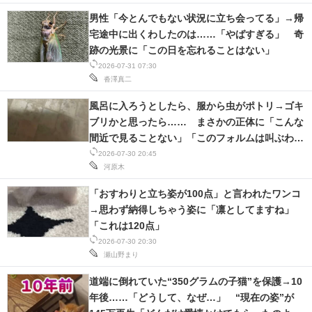
男性「今とんでもない状況に立ち会ってる」→帰
宅途中に出くわしたのは……「やばすぎる」 奇
跡の光景に「この日を忘れることはない」
2026-07-31 07:30
沓澤真二
風呂に入ろうとしたら、服から虫がポトリ→ゴキ
ブリかと思ったら…… まさかの正体に「こんな
間近で見ることない」「このフォルムは叫ぶわ
ww」
2026-07-30 20:45
河原木
「おすわりと立ち姿が100点」と言われたワンコ
→思わず納得しちゃう姿に「凛としてますね」
「これは120点」
2026-07-30 20:30
瀬山野まり
道端に倒れていた“350グラムの子猫”を保護→10
年後……「どうして、なぜ…」 “現在の姿”が