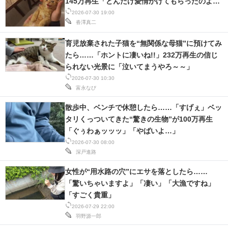
145万再生「どんだけ愛情かけてもらったのよ
w」
2026-07-30 19:00
沓澤真二
育児放棄された子猫を“無関係な母猫”に預けてみ
たら……「ホントに凄いね!!」232万再生の信じ
られない光景に「泣いてまうやろ～～」
2026-07-30 10:30
富永なび
散歩中、ベンチで休憩したら……「すげぇ」ベッ
タリくっついてきた“驚きの生物”が100万再生
「ぐぅわぁッッッ」「やばいよ…」
2026-07-30 08:00
深戸進路
女性が“用水路の穴”にエサを落としたら……
「驚いちゃいますよ」「凄い」「大漁ですね」
「すごく貴重」
2026-07-29 22:00
羽野源一郎