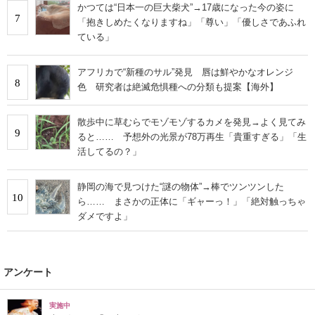
かつては“日本一の巨大柴犬”→17歳になった今の姿に
7
「抱きしめたくなりますね」「尊い」「優しさであふれ
ている」
アフリカで“新種のサル”発見 唇は鮮やかなオレンジ
8
色 研究者は絶滅危惧種への分類も提案【海外】
散歩中に草むらでモゾモゾするカメを発見→よく見てみ
9
ると…… 予想外の光景が78万再生「貴重すぎる」「生
活してるの？」
静岡の海で見つけた“謎の物体”→棒でツンツンした
10
ら…… まさかの正体に「ギャーっ！」「絶対触っちゃ
ダメですよ」
アンケート
実施中