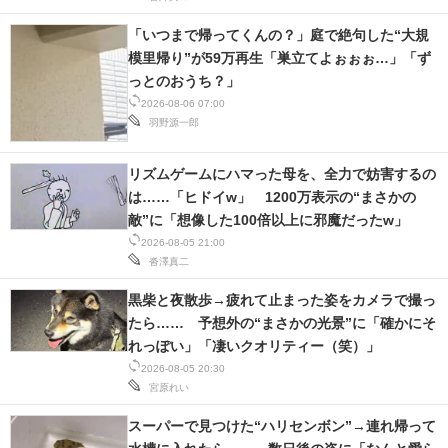
「いつまで帰ってくんの？」庭で絶句した“大規
模里帰り”が59万再生「巣立てよぉぉぉ…」「ず
っとのおうち？」
2026-08-06 07:00
羽野源一郎
リズムゲームにハマった母を、全力で妨害するの
は……「ヒドイw」 1200万表示の“まさかの
敵”に「想像した100倍以上に邪魔だったw」
2026-08-05 21:00
沓澤真二
黒柴と夜散歩→疲れて止まった姿をカメラで撮っ
たら…… 予想外の“まさかの光景”に「確かにそ
れっぽい」「凄いクオリティー（笑）」
2026-08-05 20:30
宮原れい
スーパーで見つけた“ハリセンボン”→連れ帰って