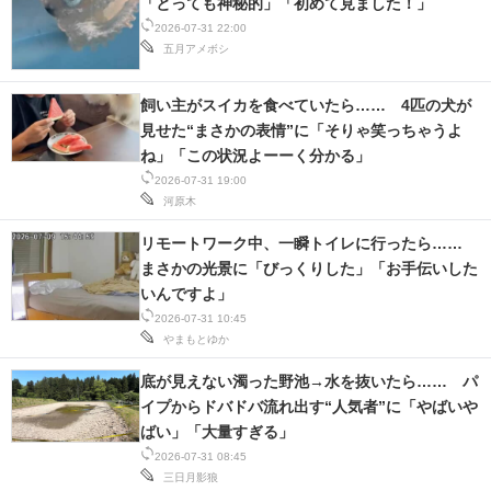
「とっても神秘的」「初めて見ました！」
2026-07-31 22:00
五月アメボシ
飼い主がスイカを食べていたら…… 4匹の犬が
見せた“まさかの表情”に「そりゃ笑っちゃうよ
ね」「この状況よーーく分かる」
2026-07-31 19:00
河原木
リモートワーク中、一瞬トイレに行ったら……
まさかの光景に「びっくりした」「お手伝いした
いんですよ」
2026-07-31 10:45
やまもとゆか
底が見えない濁った野池→水を抜いたら…… パ
イプからドバドバ流れ出す“人気者”に「やばいや
ばい」「大量すぎる」
2026-07-31 08:45
三日月影狼