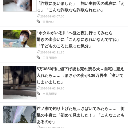
「詐欺にあいました」 飼い主仰天の現在に「え
っ」「こんな詐欺なら詐欺られたい」
2026-08-03 07:00
宮原れい
“ホタルがいる川”へ昼と夜に行ってみたら……
驚きの出会いに「こんなにきれいなんですね」
「子どものころに戻った気分」
2026-08-02 21:15
三日月影狼
5万3850円に値下げ後も売れ残る犬→自宅に迎え
入れたら……→まさかの姿が136万再生「泣いて
しまいました」
2026-08-02 20:30
土屋真理菜
芦ノ湖で釣り上げた魚→さばいてみたら…… 衝
撃の中身に「初めて見ました！」「こんなことも
あるのか」