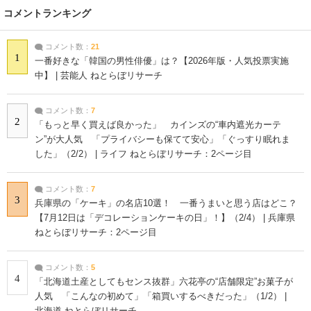
コメントランキング
コメント数：
21
1
一番好きな「韓国の男性俳優」は？【2026年版・人気投票実施
中】 | 芸能人 ねとらぼリサーチ
コメント数：
7
2
「もっと早く買えば良かった」 カインズの“車内遮光カーテ
ン”が大人気 「プライバシーも保てて安心」「ぐっすり眠れま
した」（2/2） | ライフ ねとらぼリサーチ：2ページ目
コメント数：
7
3
兵庫県の「ケーキ」の名店10選！ 一番うまいと思う店はどこ？
【7月12日は「デコレーションケーキの日」！】（2/4） | 兵庫県
ねとらぼリサーチ：2ページ目
コメント数：
5
4
「北海道土産としてもセンス抜群」六花亭の“店舗限定”お菓子が
人気 「こんなの初めて」「箱買いするべきだった」（1/2） |
北海道 ねとらぼリサーチ