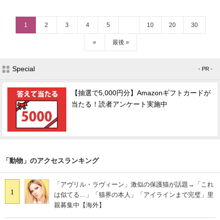
1
2
3
4
5
10
20
30
»
最後 »
Special
- PR -
【抽選で5,000円分】Amazonギフトカードが
当たる！読者アンケート実施中
「動物」のアクセスランキング
「アヴリル・ラヴィーン」激似の保護猫が話題→「これ
1
は似てる…」「猫界の本人」「アイラインまで完璧」里
親募集中【海外】