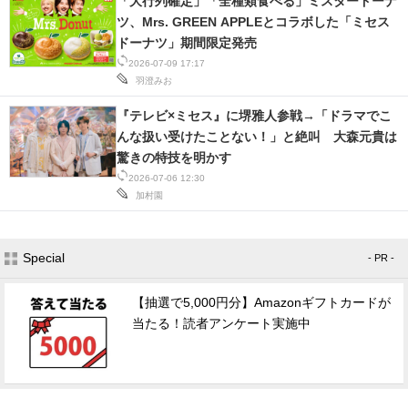
「大行列確定」「全種類食べる」ミスタードーナ
IT製品の技術・比較・事例
ツ、Mrs. GREEN APPLEとコラボした「ミセス
ドーナツ」期間限定発売
製造業のIT導入・活用を支援
2026-07-09 17:17
羽澄みお
モノづくり技術者専門サイト
『テレビ×ミセス』に堺雅人参戦→「ドラマでこ
エレクトロニクス専門サイト
んな扱い受けたことない！」と絶叫 大森元貴は
驚きの特技を明かす
電子設計の基本と応用
2026-07-06 12:30
加村園
エネルギーの専門メディア
建設×テクノロジーの最前線
Special
- PR -
ちょっと気になるネットの話題
【抽選で5,000円分】Amazonギフトカードが
当たる！読者アンケート実施中