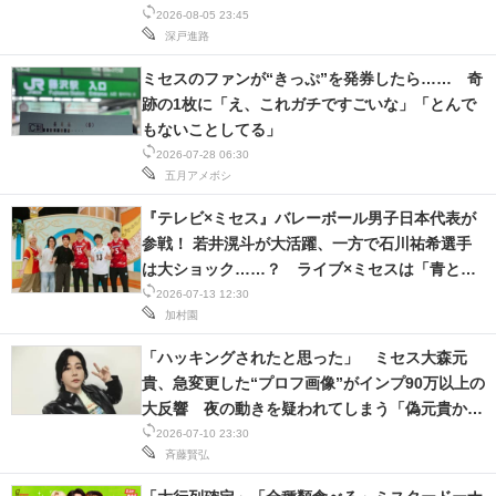
2026-08-05 23:45
深戸進路
スマホと通信の最新トレンド
ミセスのファンが“きっぷ”を発券したら…… 奇
進化するPCとデバイスの未来
跡の1枚に「え、これガチですごいな」「とんで
もないことしてる」
好きが集まる 比べて選べる
2026-07-28 06:30
五月アメボシ
ビジネスと働き方のヒント
『テレビ×ミセス』バレーボール男子日本代表が
AI活用のいまが分かる
参戦！ 若井滉⽃が大活躍、一方で⽯川祐希選手
は大ショック……？ ライブ×ミセスは「⻘と
企業ITのトレンドを詳説
夏」を披露
2026-07-13 12:30
加村園
経営リーダーのコミュニティ
「ハッキングされたと思った」 ミセス大森元
マーケ×ITの今がよく分かる
貴、急変更した“プロフ画像”がインプ90万以上の
大反響 夜の動きを疑われてしまう「偽元貴か
ITエンジニア向け専門サイト
と」
2026-07-10 23:30
斉藤賢弘
企業向けIT製品の総合サイト