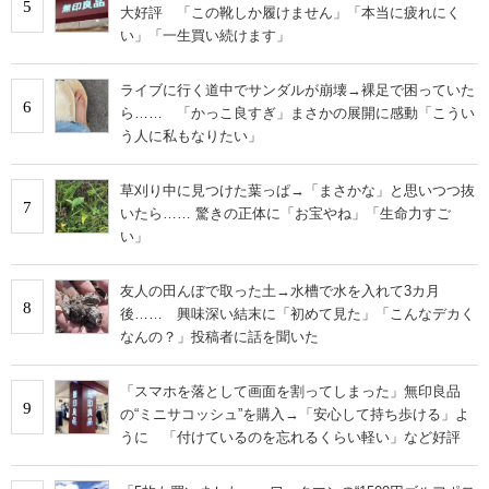
5
大好評 「この靴しか履けません」「本当に疲れにく
い」「一生買い続けます」
ライブに行く道中でサンダルが崩壊→裸足で困っていた
6
ら…… 「かっこ良すぎ」まさかの展開に感動「こうい
う人に私もなりたい」
草刈り中に見つけた葉っぱ→「まさかな」と思いつつ抜
7
いたら…… 驚きの正体に「お宝やね」「生命力すご
い」
友人の田んぼで取った土→水槽で水を入れて3カ月
8
後…… 興味深い結末に「初めて見た」「こんなデカく
なんの？」投稿者に話を聞いた
「スマホを落として画面を割ってしまった」無印良品
9
の“ミニサコッシュ”を購入→「安心して持ち歩ける」よ
うに 「付けているのを忘れるくらい軽い」など好評