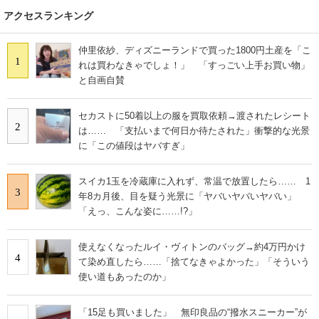
アクセスランキング
仲里依紗、ディズニーランドで買った1800円土産を「こ
1
れは買わなきゃでしょ！」 「すっごい上手お買い物」
と自画自賛
セカストに50着以上の服を買取依頼→渡されたレシート
2
は…… 「支払いまで何日か待たされた」衝撃的な光景
に「この値段はヤバすぎ」
スイカ1玉を冷蔵庫に入れず、常温で放置したら…… 1
3
年8カ月後、目を疑う光景に「ヤバいヤバいヤバい」
「えっ、こんな姿に……!?」
使えなくなったルイ・ヴィトンのバッグ→約4万円かけ
4
て染め直したら……「捨てなきゃよかった」「そういう
使い道もあったのか」
「15足も買いました」 無印良品の“撥水スニーカー”が