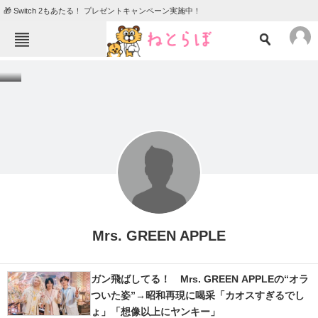
🎁 Switch 2もあたる！ プレゼントキャンペーン実施中！
ねとらぼメニュー
TOP
ニュース
エンタメ
クイズ
グルメ
地域
住まい
教育・育児
動物
リサーチ
会員記事
Mrs. GREEN APPLE
メディア
ガン飛ばしてる！ Mrs. GREEN APPLEの“オラ
注目記事を集めた総合ページ
ついた姿”→昭和再現に喝采「カオスすぎるでし
ょ」「想像以上にヤンキー」
ITの今と未来を見通す