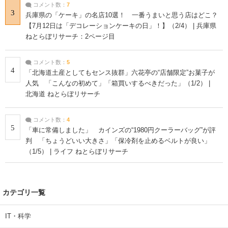
コメント数：
7
3
兵庫県の「ケーキ」の名店10選！ 一番うまいと思う店はどこ？
【7月12日は「デコレーションケーキの日」！】（2/4） | 兵庫県
ねとらぼリサーチ：2ページ目
コメント数：
5
4
「北海道土産としてもセンス抜群」六花亭の“店舗限定”お菓子が
人気 「こんなの初めて」「箱買いするべきだった」（1/2） |
北海道 ねとらぼリサーチ
コメント数：
4
5
「車に常備しました」 カインズの“1980円クーラーバッグ”が評
判 「ちょうどいい大きさ」「保冷剤を止めるベルトが良い」
（1/5） | ライフ ねとらぼリサーチ
カテゴリ一覧
IT・科学