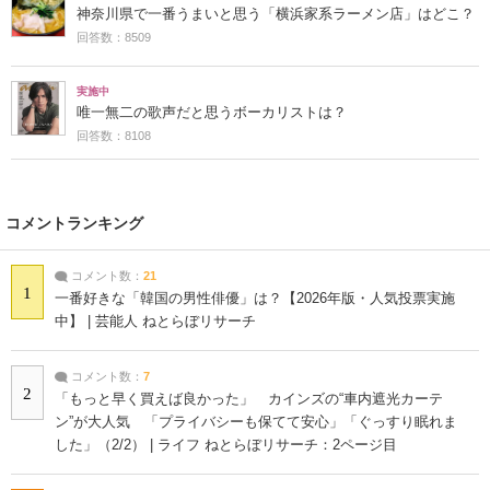
神奈川県で一番うまいと思う「横浜家系ラーメン店」はどこ？
回答数：8509
実施中
唯一無二の歌声だと思うボーカリストは？
回答数：8108
コメントランキング
コメント数：
21
1
一番好きな「韓国の男性俳優」は？【2026年版・人気投票実施
中】 | 芸能人 ねとらぼリサーチ
コメント数：
7
2
「もっと早く買えば良かった」 カインズの“車内遮光カーテ
ン”が大人気 「プライバシーも保てて安心」「ぐっすり眠れま
した」（2/2） | ライフ ねとらぼリサーチ：2ページ目