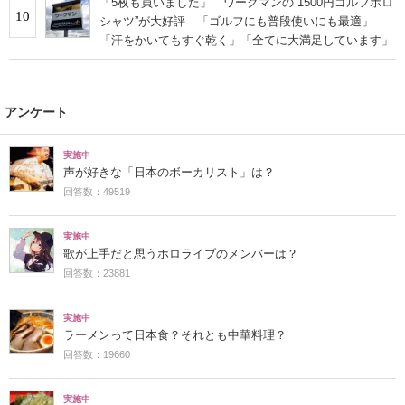
「5枚も買いました」 ワークマンの“1500円ゴルフポロ
10
シャツ”が大好評 「ゴルフにも普段使いにも最適」
「汗をかいてもすぐ乾く」「全てに大満足しています」
アンケート
実施中
声が好きな「日本のボーカリスト」は？
回答数：49519
実施中
歌が上手だと思うホロライブのメンバーは？
回答数：23881
実施中
ラーメンって日本食？それとも中華料理？
回答数：19660
実施中