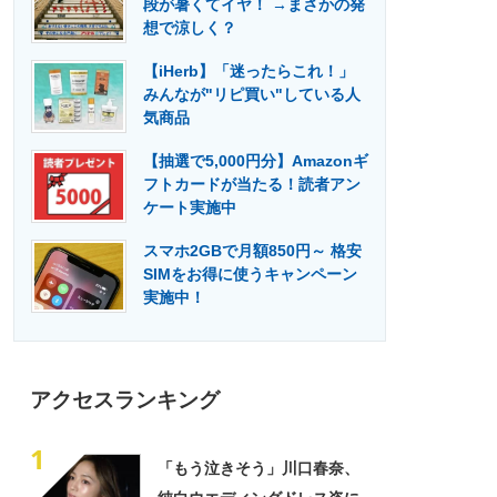
段が暑くてイヤ！ →まさかの発
門メディア
建設×テクノロジーの最前線
想で涼しく？
【iHerb】「迷ったらこれ！」
みんなが"リピ買い"している人
気商品
【抽選で5,000円分】Amazonギ
フトカードが当たる！読者アン
ケート実施中
スマホ2GBで月額850円～ 格安
SIMをお得に使うキャンペーン
実施中！
アクセスランキング
1
「もう泣きそう」川口春奈、