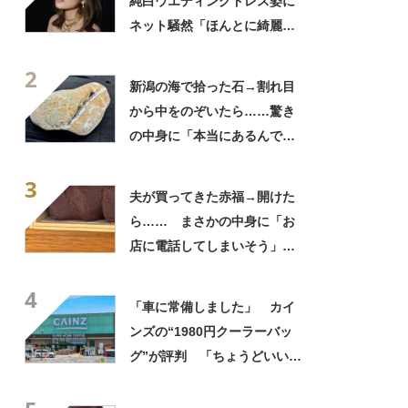
純白ウエディングドレス姿に
ネット騒然「ほんとに綺麗」
「この笑顔が切なすぎる」
2
新潟の海で拾った石→割れ目
から中をのぞいたら……驚き
の中身に「本当にあるんです
ね！」「お宝だ」
3
夫が買ってきた赤福→開けた
ら…… まさかの中身に「お
店に電話してしまいそう」
「さすがに初めて見ました
4
笑」と107万表示
「車に常備しました」 カイ
ンズの“1980円クーラーバッ
グ”が評判 「ちょうどいい大
きさ」「保冷剤を止めるベル
トが良い」