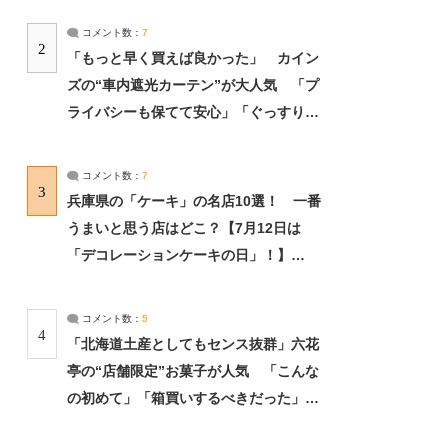
コメント数：
7
2
「もっと早く買えば良かった」 カイン
ズの“車内遮光カーテン”が大人気 「プ
ライバシーも保てて安心」「ぐっすり眠
れました」（2/2） | ライフ ねとらぼリ
サーチ：2ページ目
コメント数：
7
3
兵庫県の「ケーキ」の名店10選！ 一番
うまいと思う店はどこ？【7月12日は
「デコレーションケーキの日」！】
（2/4） | 兵庫県 ねとらぼリサーチ：2ペ
ージ目
コメント数：
5
4
「北海道土産としてもセンス抜群」六花
亭の“店舗限定”お菓子が人気 「こんな
の初めて」「箱買いするべきだった」
（1/2） | 北海道 ねとらぼリサーチ