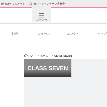
🎁 Switch 2もあたる！ プレゼントキャンペーン実施中！
メディア
TOP
ニュース
エンタメ
クイズ
注目記事を集めた総合ページ
ITの今
TOP
>
著名人
>
CLASS SEVEN
ビジネスと働き方のヒント
AI活用
CLASS SEVEN
ITエンジニア向け専門サイト
企業向けI