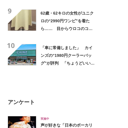
高すぎません？」「本物かと
9
思いました！」
62歳・62キロの女性がユニク
ロの“2990円ワンピ”を着た
ら…… 目からウロコのコー
デに「全色ほしいくらい」
10
「参考になりました」
「車に常備しました」 カイ
ンズの“1980円クーラーバッ
グ”が評判 「ちょうどいい大
きさ」「保冷剤を止めるベル
トが良い」
アンケート
実施中
声が好きな「日本のボーカリ