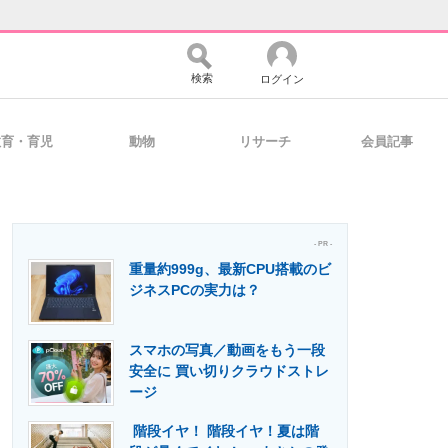
検索
ログイン
教育・育児
動物
リサーチ
会員記事
バイスの未来
好きが集まる 比べて選べる
- PR -
重量約999g、最新CPU搭載のビ
コミュニティ
マーケ×ITの今がよく分かる
ジネスPCの実力は？
スマホの写真／動画をもう一段
・活用を支援
安全に 買い切りクラウドストレ
ージ
階段イヤ！ 階段イヤ！夏は階