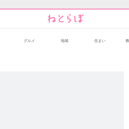
グルメ
地域
住まい
と未来を見通す
スマホと通信の最新トレンド
進化するPCとデ
のいまが分かる
企業ITのトレンドを詳説
経営リーダーの
T製品の総合サイト
IT製品の技術・比較・事例
製造業のIT導入