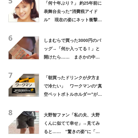
5
「何十年ぶり？」 約25年前に
表舞台去った“消費税アイド
ル” 現在の姿にネット衝撃
「いくつになってもかわい
6
い」「また会えるなんて」
しまむらで買った3000円のバ
ッグ→「何か入ってる！」と
開けたら…… まさかの中身
に「買いに走った」「コスパ
7
良すぎる」
「朝買ったドリンクが夕方ま
で冷たい」 ワークマンの“真
空ペットボトルホルダー”が大
好評 「車の中でも冷え冷
8
え」「もっと早く買えばよか
大野智ファン「私の夫、大野
った」
くんに似てて幸せ」→見てみ
ると…… ‟驚きの姿”に「最