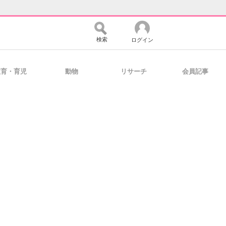
検索
ログイン
教育・育児
動物
リサーチ
会員記事
バイスの未来
好きが集まる 比べて選べる
コミュニティ
マーケ×ITの今がよく分かる
・活用を支援