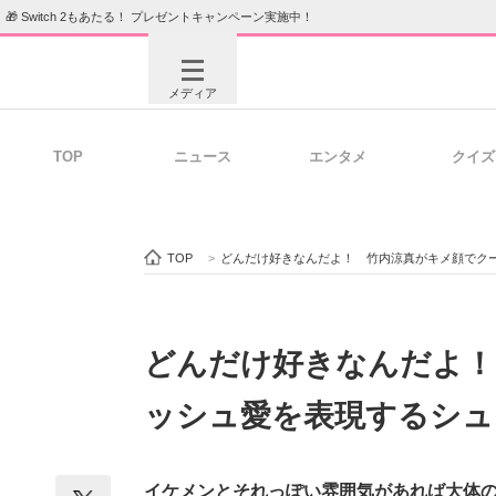
🎁 Switch 2もあたる！ プレゼントキャンペーン実施中！
メディア
TOP
ニュース
エンタメ
クイズ
注目記事を集めた総合ページ
ITの今
TOP
>
どんだけ好きなんだよ！ 竹内涼真がキメ顔でク
ビジネスと働き方のヒント
AI活用
どんだけ好きなんだよ！
ッシュ愛を表現するシュ
ITエンジニア向け専門サイト
企業向けI
イケメンとそれっぽい雰囲気があれば大体