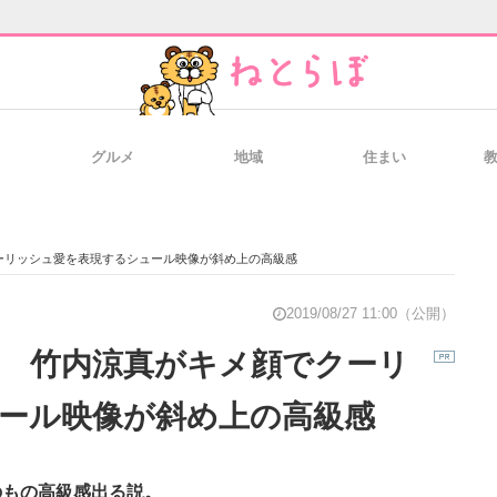
グルメ
地域
住まい
と未来を見通す
スマホと通信の最新トレンド
進化するPCとデ
ーリッシュ愛を表現するシュール映像が斜め上の高級感
のいまが分かる
企業ITのトレンドを詳説
経営リーダーの
2019/08/27 11:00（公開）
 竹内涼真がキメ顔でクーリ
ール映像が斜め上の高級感
T製品の総合サイト
IT製品の技術・比較・事例
製造業のIT導入
のもの高級感出る説。