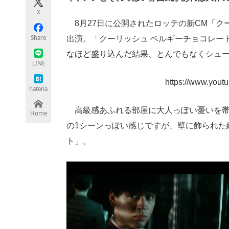
モノづくり技術者専門サイト
エレクトロ
X
8月27日に公開されたロッテの新CM「ク
Share
出演。「クーリッシュ ベルギーチョコレー
なほど盛り込んだ結果、とんでもなくシュ
ちょっと気になるネットの話題
LINE
https://www.you
hatena
高級感あふれる部屋に大人っぽい憂いを帯
Home
の1シーンっぽい感じですが、壁に飾られた
ト」。