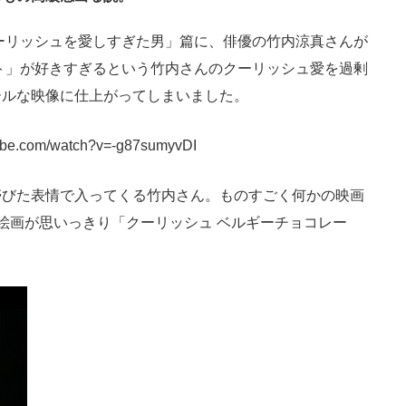
ニクス専門サイト
電子設計の基本と応用
エネルギーの専
ーリッシュを愛しすぎた男」篇に、俳優の竹内涼真さんが
ト」が好きすぎるという竹内さんのクーリッシュ愛を過剰
ールな映像に仕上がってしまいました。
tube.com/watch?v=-g87sumyvDI
びた表情で入ってくる竹内さん。ものすごく何かの映画
絵画が思いっきり「クーリッシュ ベルギーチョコレー