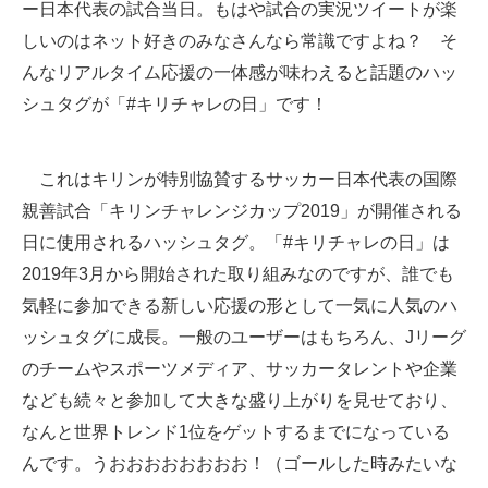
ー日本代表の試合当日。もはや試合の実況ツイートが楽
スマホと通信の最新トレンド
しいのはネット好きのみなさんなら常識ですよね？ そ
んなリアルタイム応援の一体感が味わえると話題のハッ
進化するPCとデバイスの未来
シュタグが「#キリチャレの日」です！
好きが集まる 比べて選べる
これはキリンが特別協賛するサッカー日本代表の国際
ビジネスと働き方のヒント
親善試合「キリンチャレンジカップ2019」が開催される
AI活用のいまが分かる
日に使用されるハッシュタグ。「#キリチャレの日」は
企業ITのトレンドを詳説
2019年3月から開始された取り組みなのですが、誰でも
気軽に参加できる新しい応援の形として一気に人気のハ
経営リーダーのコミュニティ
ッシュタグに成長。一般のユーザーはもちろん、Jリーグ
マーケ×ITの今がよく分かる
のチームやスポーツメディア、サッカータレントや企業
なども続々と参加して大きな盛り上がりを見せており、
ITエンジニア向け専門サイト
なんと世界トレンド1位をゲットするまでになっている
企業向けIT製品の総合サイト
んです。うおおおおおおおお！（ゴールした時みたいな