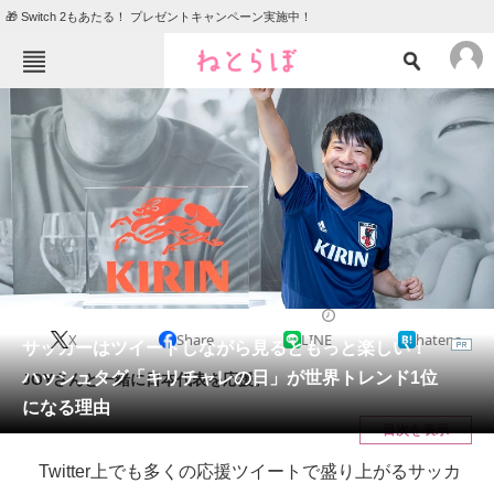
🎁 Switch 2もあたる！ プレゼントキャンペーン実施中！
ねとらぼメニュー
TOP
ニュース
エンタメ
クイズ
グルメ
地域
住まい
教育・育児
動物
リサーチ
2019/09/04 12:00（公開）
X
Share
LINE
hatena
会員記事
サッカーはツイートしながら見るともっと楽しい！
ハッシュタグ「キリチャレの日」が世界トレンド1位
JOYさんと一緒に日本代表を応援。
メディア
になる理由
目次を表示
注目記事を集めた総合ページ
Twitter上でも多くの応援ツイートで盛り上がるサッカ
ITの今と未来を見通す