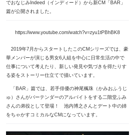
でおなじみIndeed（インディード）から新CM「BAR」
スマホと通信の最新トレンド
篇が公開されました。
進化するPCとデバイスの未来
https://www.youtube.com/watch?v=zyu1tPBhBK8
好きが集まる 比べて選べる
2019年7月からスタートしたこのCMシリーズでは、豪
ビジネスと働き方のヒント
華メンバーが演じる男女6人組を中心に日常生活の中で
AI活用のいまが分かる
仕事について考えたり、新しい発見や気づきを得たりす
る姿をストーリー仕立てで描いています。
企業ITのトレンドを詳説
「BAR」篇では、若手俳優の神尾楓珠（かみおふうじ
経営リーダーのコミュニティ
ゅ）さんがバーテンダーのアルバイトをする二階堂ふみ
マーケ×ITの今がよく分かる
さんの弟役として登場！ 池内博之さんとデート中の姉
ITエンジニア向け専門サイト
をちゃかすコミカルなCMになっています。
企業向けIT製品の総合サイト