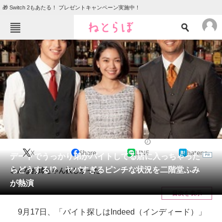
🎁 Switch 2もあたる！ プレゼントキャンペーン実施中！
ねとらぼメニュー
TOP
ニュース
エンタメ
クイズ
グルメ
地域
住まい
教育・育児
動物
リサーチ
2019/09/20 12:00（公開）
X
Share
LINE
hatena
会員記事
デートでうっかり弟がバイトしてる店に入っちゃった
らどうする!? ヤバすぎるピンチな状況を二階堂ふみ
こんなお姉ちゃん欲しかった。
メディア
が熱演
目次を表示
注目記事を集めた総合ページ
9月17日、「バイト探しはIndeed（インディード）」
ITの今と未来を見通す