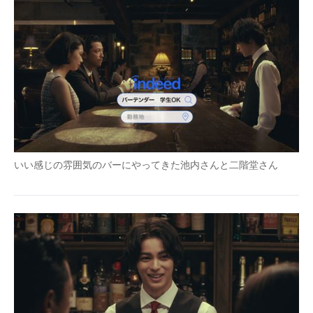
IT製品の技術・比較・事例
製造業のIT導入・活用を支援
モノづくり技術者専門サイト
エレクトロニクス専門サイト
電子設計の基本と応用
エネルギーの専門メディア
いい感じの雰囲気のバーにやってきた池内さんと二階堂さん
建設×テクノロジーの最前線
ちょっと気になるネットの話題