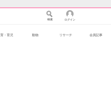
検索
ログイン
教育・育児
動物
リサーチ
会員記事
バイスの未来
好きが集まる 比べて選べる
コミュニティ
マーケ×ITの今がよく分かる
・活用を支援