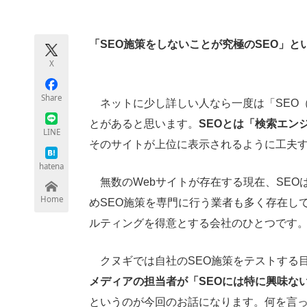
モノづくり技術者専門サイト
エレクトロ
「SEO施策をしないことが究極のSEO」と
X
ちょっと気になるネットの話題
Share
ネットに少し詳しい人なら一度は「SEO（Searc
とがあると思います。
SEOとは「検索エン
LINE
そのサイトが上位に表示されるように工夫
hatena
無数のWebサイトが存在する現在、SEO
Home
めSEO施策を専門に行う業者も多く存在し
ルティングを得意とする会社のひとつです
クヌギでは自社のSEO施策をテストする
メディアの担当者が「SEOには特に興味な
というのが今回のお話になります。何を言