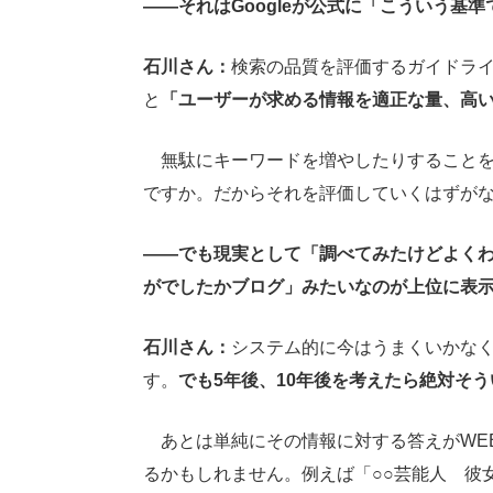
――それはGoogleが公式に「こういう基
石川さん：
検索の品質を評価するガイドラ
と
「ユーザーが求める情報を適正な量、高
無駄にキーワードを増やしたりすることを
ですか。だからそれを評価していくはずが
――でも現実として「調べてみたけどよく
がでしたかブログ」みたいなのが上位に表
石川さん：
システム的に今はうまくいかな
す。
でも5年後、10年後を考えたら絶対そ
あとは単純にその情報に対する答えがWE
るかもしれません。例えば「○○芸能人 彼