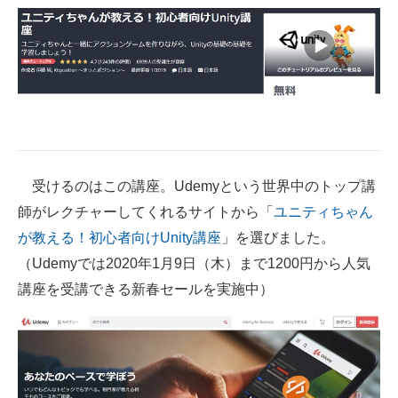
IT製品の技術・比較・事例
製造業のIT導入・活用を支援
モノづくり技術者専門サイト
エレクトロニクス専門サイト
電子設計の基本と応用
受けるのはこの講座。Udemyという世界中のトップ講
エネルギーの専門メディア
師がレクチャーしてくれるサイトから「
ユニティちゃん
が教える！初心者向けUnity講座
」を選びました。
建設×テクノロジーの最前線
（Udemyでは2020年1月9日（木）まで1200円から人気
ちょっと気になるネットの話題
講座を受講できる新春セールを実施中）