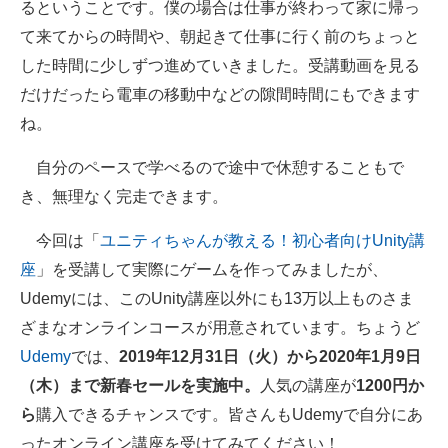
るということです。僕の場合は仕事が終わって家に帰っ
て来てからの時間や、朝起きて仕事に行く前のちょっと
した時間に少しずつ進めていきました。受講動画を見る
だけだったら電車の移動中などの隙間時間にもできます
ね。
自分のペースで学べるので途中で休憩することもで
き、無理なく完走できます。
今回は「
ユニティちゃんが教える！初心者向けUnity講
座
」を受講して実際にゲームを作ってみましたが、
Udemyには、このUnity講座以外にも13万以上ものさま
ざまなオンラインコースが用意されています。ちょうど
Udemy
では、
2019年12月31日（火）から2020年1月9日
（木）まで新春セールを実施中。
人気の講座が
1200円か
ら
購入できるチャンスです。皆さんもUdemyで自分にあ
ったオンライン講座を受けてみてください！