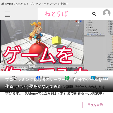
🎁 Switch 2もあたる！ プレゼントキャンペーン実施中！
ねとらぼメニュー
TOP
ニュース
エンタメ
クイズ
グルメ
地域
住まい
教育・育児
動物
リサーチ
2019/12/31 16:00（公開）
X
Share
LINE
hatena
会員記事
プログラミング初心者のゲーマーが「自分でゲームを
作る」という夢をかなえてみた
Udemyの無料で受講できるオンライン講座でゲームの作り方を
メディア
学びます。（Udemyでは1月9日（木）まで新春セール実施中）
注目記事を集めた総合ページ
目次を表示
ITの今と未来を見通す