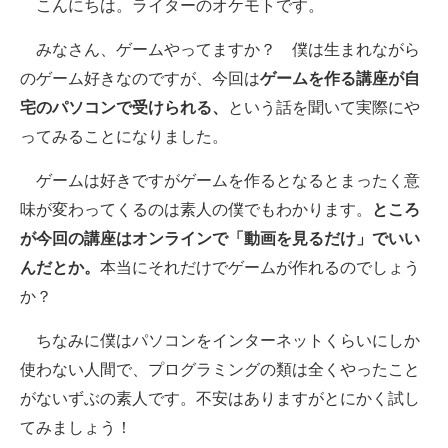
こんにちは。ライターのオケモトです。
スマホと通信の最新トレンド
みなさん、ゲームやってますか？ 僕は生まれながら
のゲーム好きなのですが、今回は
ゲームを作る講座が自
進化するPCとデバイスの未来
宅のパソコンで受けられる、
という話を聞いて実際にや
好きが集まる 比べて選べる
ってみることになりました。
ビジネスと働き方のヒント
ゲームは好きですがゲームを作るとなるとまったく意
AI活用のいまが分かる
味が変わってくるのは素人の僕でもわかります。
ところ
が今回の講座はオンラインで「動画を見るだけ」でいい
企業ITのトレンドを詳説
んだとか。
本当にそれだけでゲームが作れるのでしょう
経営リーダーのコミュニティ
か？
マーケ×ITの今がよく分かる
ちなみに僕はパソコンをインターネットくらいにしか
使わない人間で、プログラミングの類は全くやったこと
ITエンジニア向け専門サイト
がないずぶの素人です。不安はありますがとにかく試し
企業向けIT製品の総合サイト
てみましょう！