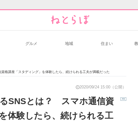
グルメ
地域
住まい
と未来を見通す
スマホと通信の最新トレンド
進化するPCとデ
信資格講座「スタディング」を体験したら、続けられる工夫が満載だった
のいまが分かる
企業ITのトレンドを詳説
経営リーダーの
2020/09/24 15:00（公開）
るSNSとは？ スマホ通信資
を体験したら、続けられる工
T製品の総合サイト
IT製品の技術・比較・事例
製造業のIT導入