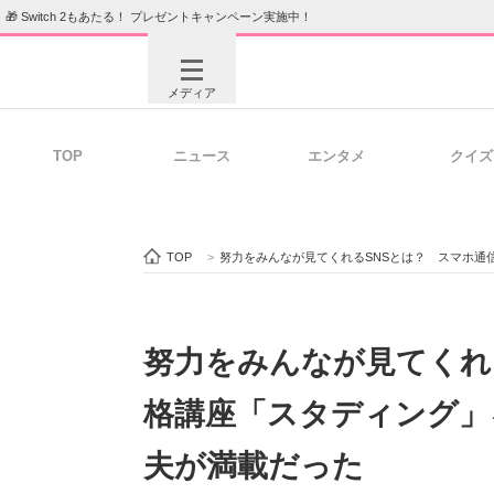
🎁 Switch 2もあたる！ プレゼントキャンペーン実施中！
メディア
TOP
ニュース
エンタメ
クイズ
注目記事を集めた総合ページ
ITの今
TOP
>
努力をみんなが見てくれるSNSとは？ スマホ通
ビジネスと働き方のヒント
AI活用
努力をみんなが見てくれ
格講座「スタディング」
ITエンジニア向け専門サイト
企業向けI
夫が満載だった