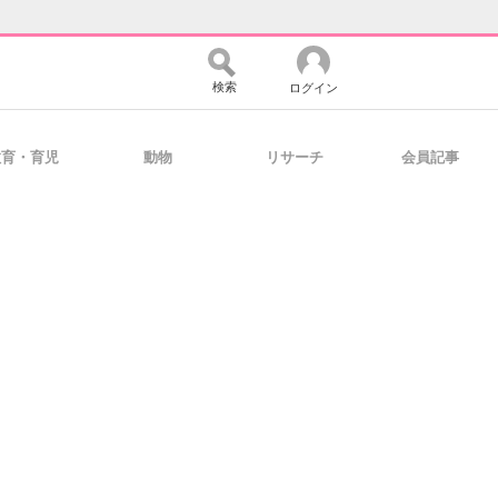
検索
ログイン
教育・育児
動物
リサーチ
会員記事
バイスの未来
好きが集まる 比べて選べる
コミュニティ
マーケ×ITの今がよく分かる
・活用を支援