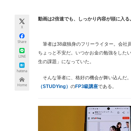
モノづくり技術者専門サイト
エレクトロ
動画は2倍速でも、しっかり内容が頭に入る
X
ちょっと気になるネットの話題
Share
筆者は38歳独身のフリーライター。会社
ちょっと不安だ。いつかお金の勉強をした
LINE
生の課題」になっていた。
hatena
そんな筆者に、格好の機会が舞い込んだ。
Home
（STUDYing）
の
FP3級講座
である。